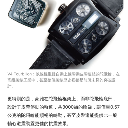
V4 Tourbillon：以線性重錘自動上鍊帶動皮帶連結的陀飛輪，在
高級製錶工業中，甚至整個製錶歷史裡都是前所未見的突破設
計。
更特別的是，豪雅在陀飛輪框架上、而非陀飛輪底部，
設計了皮帶傳動的軌道，共3000齒的輪齒，讓僅重0.57
公克的陀飛輪能順暢的轉動，甚至皮帶還能提供比一般
軸心避震裝置更佳的抗震效果。