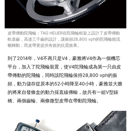
皮帶傳動陀飛輪：TAG HEUER在陀飛輪框架上設計了皮帶傳動
軌道齒，高達三千齒的設計，讓振頻28,800 vph的陀飛輪能流
暢轉動，而皮帶更提供有效的抗震效果。
到了2014年，V4不再只是V4，豪雅將V4作為一個機芯
平台，加入了陀飛輪裝置，使V4陀飛輪成為第一只由皮
帶傳動的陀飛輪，同時該陀飛輪保持28,800 vph的振
頻，動力儲存從原本的52小時降至40小時，豪雅並大膽
的將來自發條盒的動力採直線傳輸，故共有一組V型錶
橋、兩個齒輪、兩條微型皮帶在帶動陀飛輪。