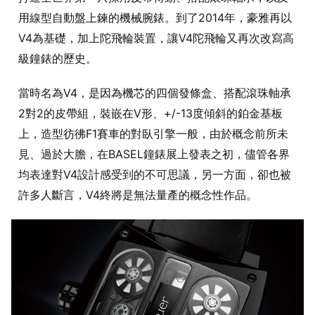
用線型自動盤上鍊的機械腕錶。到了2014年，豪雅再以
V4為基礎，加上陀飛輪裝置，讓V4陀飛輪又再次改寫高
級鐘錶的歷史。
當時名為V4，是因為機芯的四個發條盒、搭配滾珠軸承
2對2的皮帶組，裝嵌在V形、+/-13度傾斜的鉑金基板
上，造型彷彿F1賽車的對臥引擎一般，由於概念前所未
見、過於大膽，在BASEL鐘錶展上發表之初，儘管各界
均表達對V4設計感受到的不可思議，另一方面，卻也被
許多人斷言，V4終將是無法量產的概念性作品。