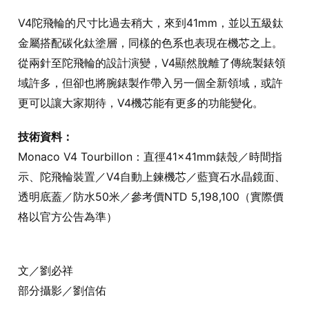
V4陀飛輪的尺寸比過去稍大，來到41mm，並以五級鈦
金屬搭配碳化鈦塗層，同樣的色系也表現在機芯之上。
從兩針至陀飛輪的設計演變，V4顯然脫離了傳統製錶領
域許多，但卻也將腕錶製作帶入另一個全新領域，或許
更可以讓大家期待，V4機芯能有更多的功能變化。
技術資料：
Monaco V4 Tourbillon：直徑41×41mm錶殼／時間指
示、陀飛輪裝置／V4自動上鍊機芯／藍寶石水晶鏡面、
透明底蓋／防水50米／參考價NTD 5,198,100（實際價
格以官方公告為準）
文／劉必祥
部分攝影／劉信佑