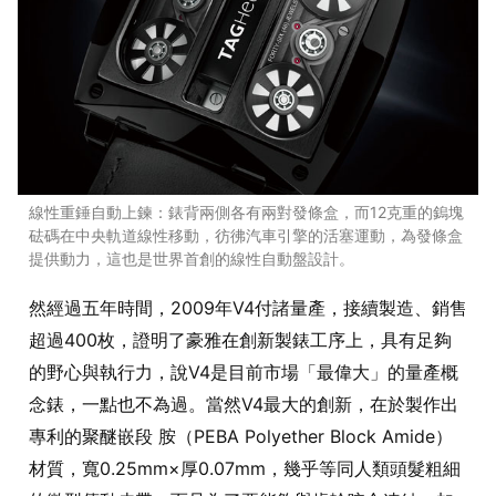
線性重錘自動上鍊：錶背兩側各有兩對發條盒，而12克重的鎢塊
砝碼在中央軌道線性移動，彷彿汽車引擎的活塞運動，為發條盒
提供動力，這也是世界首創的線性自動盤設計。
然經過五年時間，2009年V4付諸量產，接續製造、銷售
超過400枚，證明了豪雅在創新製錶工序上，具有足夠
的野心與執行力，說V4是目前市場「最偉大」的量產概
念錶，一點也不為過。當然V4最大的創新，在於製作出
專利的聚醚嵌段 胺（PEBA Polyether Block Amide）
材質，寬0.25mm×厚0.07mm，幾乎等同人類頭髮粗細