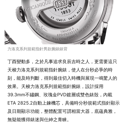
力洛克系列規範指針男款腕錶錶背
丁酉變動多，之於凡事追求良辰吉時之人，更需要這只
天梭力洛克系列規範指針腕錶，使人在分秒必爭的時
刻，能及時判斷，得到最佳切入時機與展現一鳴驚人的
效果。天梭力洛克系列規範指針腕錶，設計採用
39.3mm不鏽鋼、玫瑰金PVD鍍層或雙色錶殼，內載
ETA 2825.2自動上鍊機芯，具備時分秒規範式指針顯示
及日期顯示功能，整體配置可謂相當大器，底蘊典雅，
無疑能獲得錶迷與仕紳之青睞。