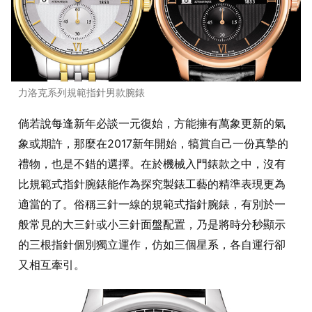
力洛克系列規範指針男款腕錶
倘若說每逢新年必談一元復始，方能擁有萬象更新的氣
象或期許，那麼在2017新年開始，犒賞自己一份真摯的
禮物，也是不錯的選擇。在於機械入門錶款之中，沒有
比規範式指針腕錶能作為探究製錶工藝的精準表現更為
適當的了。俗稱三針一線的規範式指針腕錶，有別於一
般常見的大三針或小三針面盤配置，乃是將時分秒顯示
的三根指針個別獨立運作，仿如三個星系，各自運行卻
又相互牽引。