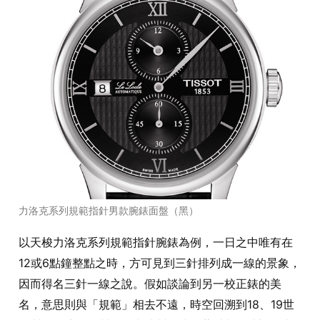
力洛克系列規範指針男款腕錶面盤（黑）
以天梭力洛克系列規範指針腕錶為例，一日之中唯有在
12或6點鐘整點之時，方可見到三針排列成一線的景象，
因而得名三針一線之說。假如談論到另一校正錶的美
名，意思則與「規範」相去不遠，時空回溯到18、19世