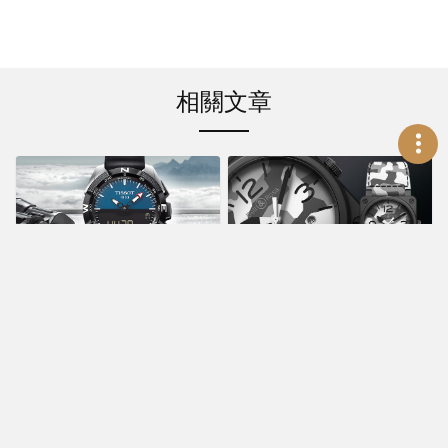
相關文章
新聞活動
賞錶指南
男神張翰獨愛天梭太
運動機械錶推薦X25
陽能觸控腕錶
款 最受歡迎運動休閒
Apr 8, 2015
風男錶 Part III
Jul 13, 2020