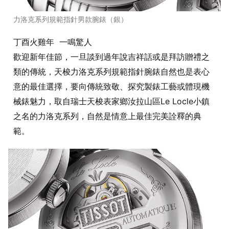
力洛克系列規範指針男款腕錶（銀）
丁酉火雞年 一鳴驚人
歡迎新年佳節，一旦談到過年說吉祥話或是拜訪贈禮之
類的傳統，天梭力洛克系列規範指針腕錶自然也是表心
意的最佳選擇，要向傳統致敬、探究製錶工藝或體現機
械錶魅力，取自瑞士天梭表家鄉汝拉山區Le Locle小鎮
之名的力洛克系列，自然是情意上最佳完美詮釋的典
範。