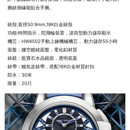
腕錶側緣能貼合手腕。
錶殼:直徑50.9mm,18K白金錶殼
功能:時間指示，陀飛輪裝置，滾筒型動力儲存顯示
機芯：HW4502手動上鍊機械機芯， 動力儲存55小時
面盤：鏤空鍍銠面盤，電化鋁材質
錶鏡：藍寶石水晶鏡面，透明底蓋
錶帶：鱷魚皮錶帶，搭配18K白金材質針扣
防水：30米
限量：20只