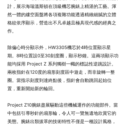
計，展示海瑞溫斯頓在頂級機芯腕錶上精湛的工藝。渾
然一體的縷空面盤將各項複雜功能透過精緻細膩的立體
格紋依序顯示，營造出不凡卓越且極具現代感的經典之
作。
除偏心時分顯示外，HW3305機芯於4時位置顯示星
期。8時位置設0至30刻度圈，顯示秒鐘。這兩項顯示功
能均採用 Project Z 系列獨樹一幟的標誌性逆跳設計。
兩枚指針在120度的扇形刻度區中遊走，而非旋轉一整
圈。當指示刻度到達終點後，指針會自動跳回起始位
置，重新開始新的輪回。
Project Z10腕錶盡展驅動這些機械運作的功能部件。當
中包括引導秒針的扇形輪，令人可一覽無遺地欣賞它的
美態。腕錶出類拔萃的技術特性不僅是一種設計風格，