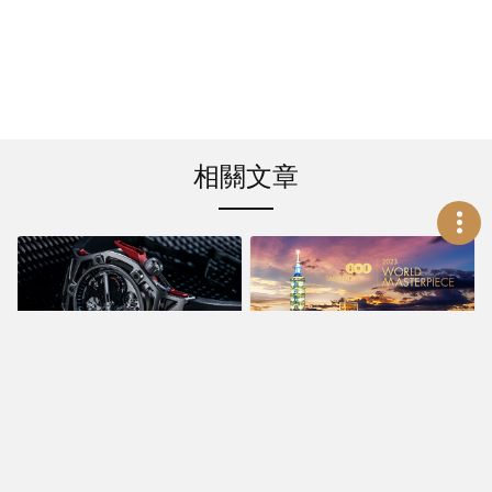
相關文章
新聞活動
新聞活動
正宗義大利超跑血
2023 World
統 HUBLOT
Masterpiece珠寶腕
Techframe Ferrari
錶大賞 年度新品首度
70週年陀飛輪計時碼