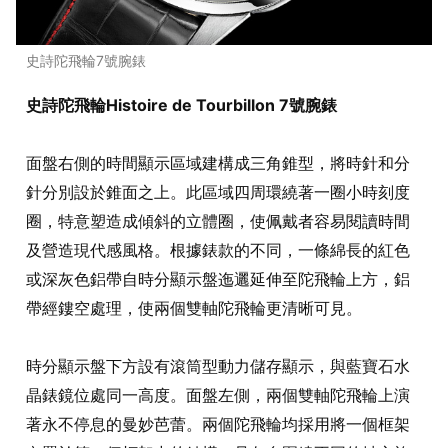
史詩陀飛輪7號腕錶
史詩陀飛輪Histoire de Tourbillon 7號腕錶
面盤右側的時間顯示區域建構成三角錐型，將時針和分
針分別設於錐面之上。此區域四周環繞著一圈小時刻度
圈，特意塑造成傾斜的立體圈，使佩戴者容易閱讀時間
及營造現代感風格。根據錶款的不同，一條綿長的紅色
或深灰色鋁帶自時分顯示盤迤邐延伸至陀飛輪上方，鋁
帶經鏤空處理，使兩個雙軸陀飛輪更清晰可見。
時分顯示盤下方設有滾筒型動力儲存顯示，與藍寶石水
晶錶鏡位處同一高度。面盤左側，兩個雙軸陀飛輪上演
著永不停息的曼妙芭蕾。兩個陀飛輪均採用將一個框架