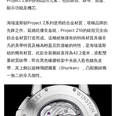
Project Z系列的標誌性元素，包括錶殼、錶帶、面盤、
顯示功能及機芯。
海瑞溫斯頓Project Z系列使用鋯合金材質，堪稱品牌的
先鋒之作。延續此優良血統，Project Z10的錶殼完全由
鋯合金材質打造而成。這種絕無僅有的特殊材質具備非
凡的美學特質及極為輕盈且防過敏的特性，是海瑞溫斯
頓的獨有材質。此款全新腕錶直徑為42.2毫米，搭配雙
重材質錶帶，即在黑色橡膠框架中央嵌入藍色鱷魚皮
帶，其上飾以旋轉飛鏢圖案（Shuriken），凸顯腕錶獨
一無二的非凡個性。