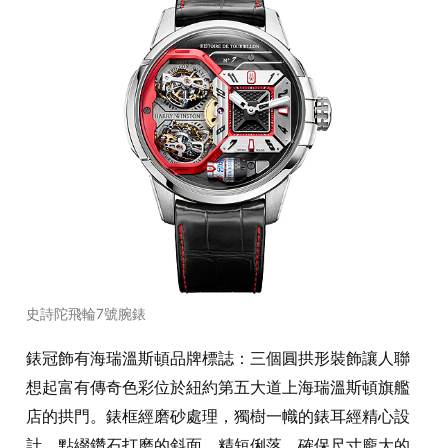
史詩陀飛輪7號腕錶
錶冠飾有海瑞溫斯頓品牌標誌：三個圓拱形裝飾讓人聯
想起富有傳奇色彩位於紐約第五大道上海瑞溫斯頓旗艦
店的拱門。錶框經磨砂處理，獨樹一幟的錶耳經精心設
計，點綴鑽石打磨的斜面，精短俐落，確保尺寸龐大的