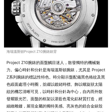
海瑞溫斯頓Project Z10腕錶錶背
Project Z10腕錶的面盤觸目迷人，散發獨特的機械魅
力。偏心時針和分針是海瑞溫斯頓腕錶，尤其是 Project
Z系列腕錶的標誌性特色。時分顯示盤配備黑色格紋及黑
色緞面處理小時圈，並綴以鍍銠時標。飾以螺旋狀太陽
紋的機芯清晰可見，以時針和分針為中心，自內而外散
發耀眼光芒。面盤的框架以湛藍色電化鋁材質打造，經
細緻雕鏤，展現金屬的獨特美感。亮灰色的鋯合金錶殼