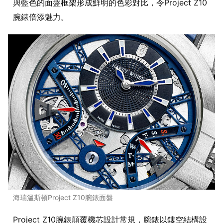
與藍色的面盤框架形成鮮明的色彩對比，令Project Z10
腕錶倍添魅力。
海瑞溫斯頓Project Z10腕錶面盤
Project Z10腕錶顛覆機芯設計常規，腕錶以鏤空結構設