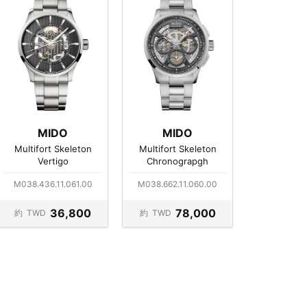
MIDO
MIDO
Multifort Skeleton
Multifort Skeleton
Vertigo
Chronograpgh
M038.436.11.061.00
M038.662.11.060.00
36,800
78,000
約
TWD
約
TWD