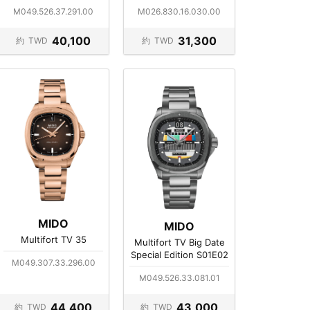
M049.526.37.291.00
M026.830.16.030.00
40,100
31,300
約
TWD
約
TWD
MIDO
MIDO
Multifort TV 35
Multifort TV Big Date
Special Edition S01E02
M049.307.33.296.00
M049.526.33.081.01
44,400
43,000
約
TWD
約
TWD