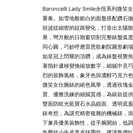
Baroncelli Lady Smile永
重奏。如雪地般銀白的面盤搭配鑽石
狀波紋細密的紋路變化，打造出太陽
果，彎月般的日期窗切割完整錶盤弧度，1
同心圓，巧妙呼應雷恩歌劇院圓形劇
如皇冠上閃耀的頂鑽，成為錶盤視覺
著指針遞移變換縮放數字，細膩中見
烈的裝飾風格，象牙色與濃醇巧克力色細膩
微笑女仕腕錶的絕色風華，透過玫瑰
置、優雅洗鍊的細膩質感，為錶款提供
雙面防眩光藍寶石水晶鏡面、透明底
錶奇想，為講究精密複雜的機械錶，
下兼具優美裝飾性，從手腕開始，低
魚壓紋小牛皮真皮錶帶款，建議售價NT