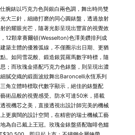
恆系列微笑女仕腕錶以巧克力色與銀白兩色調，舞出時尚雙
拋光大三針，細緻打磨的同心圓錶盤，透過放射
散射的耀眼光芒，隨著光影呈現出豐富的視覺效
2顆韋賽爾頓(Wesselton)色澤美鑽排列成
場建築主體的優雅弧線，不僅圈示出日期、更猶
焦點。如同雪花般、鍛造銀質羅馬數字時標，隨
巧思；而玫瑰金搭配巧克力色錶盤，則呈現出濃
交織的緞面波紋舞出Baroncelli永恆系列
金三角立體時標取代數字顯示，絕佳的錶盤配
藝術品般的視覺感受。防水可達50米，搭載
蓋透視機芯之美，直接透視出設計師完美的機械
添上更廣闊的設計空間，在精密的瑞士機械工藝
調地為自己戴上王冠。玫瑰金錶盤搭配咖啡色鱷
$30,500，即日起上市；不鏽鋼金屬鍊帶