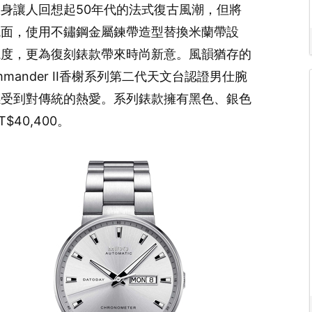
身讓人回想起50年代的法式復古風潮，但將
鏡面，使用不鏽鋼金屬鍊帶造型替換米蘭帶設
視度，更為復刻錶款帶來時尚新意。風韻猶存的
ander II香榭系列第二代天文台認證男仕腕
感受到對傳統的熱愛。系列錶款擁有黑色、銀色
40,400。