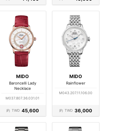
MIDO
MIDO
Baroncelli Lady
Rainflower
Necklace
M043.207.11.106.00
M037.807.36.031.01
45,600
36,000
約
TWD
約
TWD