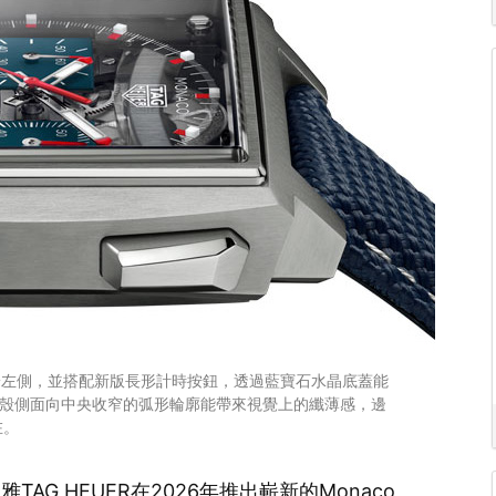
錶冠位於左側，並搭配新版長形計時按鈕，透過藍寶石水晶底蓋能
。錶殼側面向中央收窄的弧形輪廓能帶來視覺上的纖薄感，邊
在。
G HEUER在2026年推出嶄新的Monaco