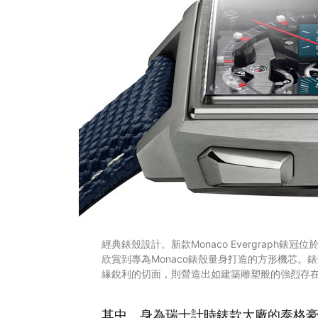
經典錶殼設計。新款Monaco Evergraph
欣賞到專為Monaco錶殼量身打造的方形機芯
緣銳利的切面，則營造出如建築雕塑般的強烈存
其中，身為瑞士計時錶款大廠的泰格豪雅TA