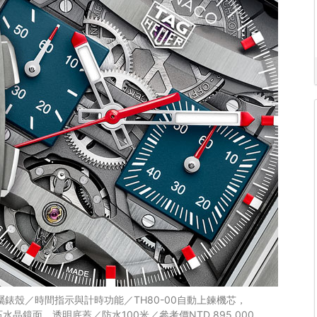
mm鈦金屬錶殼／時間指示與計時功能／TH80-00自動上鍊機芯，
晶鏡面，透明底蓋／防水100米／參考價NTD 895,000