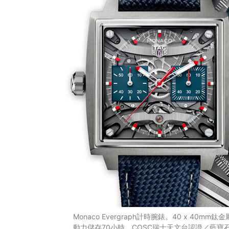
Monaco Evergraph計時腕錶。40 x 40
動力儲存70小時，COSC瑞士天文台認證／藍寶石水