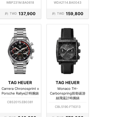
WBP231M.BA0618
WDA2114.BA0043
137,900
159,800
約
TWD
約
TWD
TAG HEUER
TAG HEUER
Carrera Chronosprint x
Monaco TH-
Porsche Rallye計時腕錶
Carbonspring前衛碳游
絲飛返計時腕錶
CBS2015.EB0381
CBL5190.FT6313