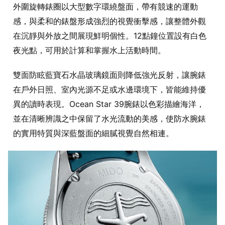
外圍旋轉錶圈以大型數字環繞盤面，帶有競速的運動
感，與柔和的錶盤形成強烈的視覺衝擊感，讓整體外觀
在沉靜與外放之間展現鮮明個性。12點鐘位置設有白色
夜光點，可用於計算和掌握水上活動時間。
雙面防眩藍寶石水晶玻璃鏡面則降低強光反射，讓腕錶
在戶外日照、室內光源不足或水邊環境下，皆能維持優
異的讀時表現。Ocean Star 39腕錶以色彩描繪海洋，
並在清晰辨識之中保留了水光流動的美感，使防水腕錶
的實用特質與深藍盤面的細膩視覺自然相連。