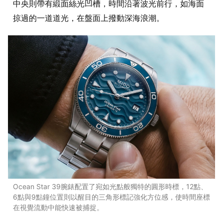
中央則帶有緞面絲光凹槽，時間沿著波光前行，如海面
掠過的一道道光，在盤面上撥動深海浪潮。
Ocean Star 39腕錶配置了宛如光點般獨特的圓形時標，12點、
6點與9點鐘位置則以醒目的三角形標記強化方位感，使時間座標
在視覺流動中能快速被捕捉。