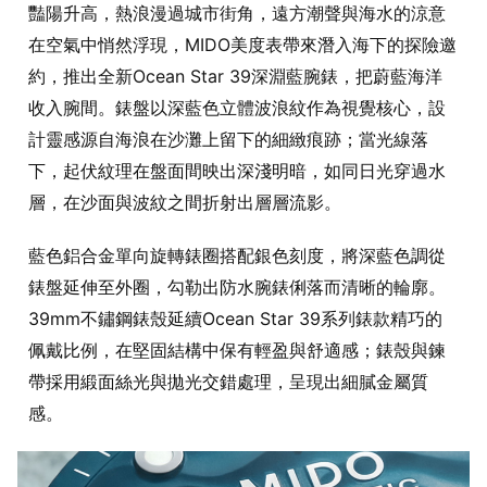
豔陽升高，熱浪漫過城市街角，遠方潮聲與海水的涼意
在空氣中悄然浮現，MIDO美度表帶來潛入海下的探險邀
約，推出全新Ocean Star 39深淵藍腕錶，把蔚藍海洋
收入腕間。錶盤以深藍色立體波浪紋作為視覺核心，設
計靈感源自海浪在沙灘上留下的細緻痕跡；當光線落
下，起伏紋理在盤面間映出深淺明暗，如同日光穿過水
層，在沙面與波紋之間折射出層層流影。
藍色鋁合金單向旋轉錶圈搭配銀色刻度，將深藍色調從
錶盤延伸至外圈，勾勒出防水腕錶俐落而清晰的輪廓。
39mm不鏽鋼錶殼延續Ocean Star 39系列錶款精巧的
佩戴比例，在堅固結構中保有輕盈與舒適感；錶殼與鍊
帶採用緞面絲光與拋光交錯處理，呈現出細膩金屬質
感。