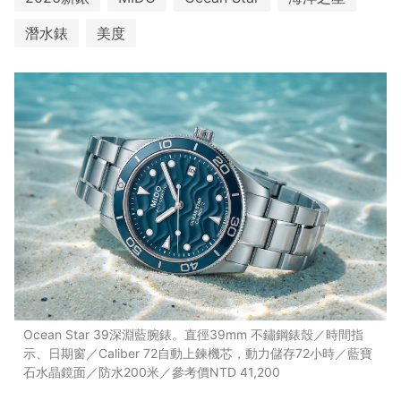
潛水錶
美度
Ocean Star 39深淵藍腕錶。直徑39mm 不鏽鋼錶殼／時間指
示、日期窗／Caliber 72自動上鍊機芯，動力儲存72小時／藍寶
石水晶鏡面／防水200米／參考價NTD 41,200