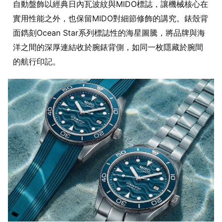
自動盤飾以經典日內瓦波紋與MIDO標誌，讓機械核心在
實用性能之外，也保留MIDO對細節修飾的講究。錶殼背
面鐫刻Ocean Star系列標誌性的海星圖騰，將品牌與海
洋之間的深厚連結收於腕錶背側，如同一枚隱藏於腕間
的航行印記。