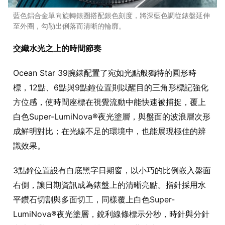
藍色鋁合金單向旋轉錶圈搭配銀色刻度，將深藍色調從錶盤延伸
至外圈，勾勒出俐落而清晰的輪廓。
交織水光之上的時間節奏
Ocean Star 39腕錶配置了宛如光點般獨特的圓形時
標，12點、6點與9點鐘位置則以醒目的三角形標記強化
方位感，使時間座標在視覺流動中能快速被捕捉，覆上
白色Super-LumiNova®夜光塗層，與盤面的波浪層次形
成鮮明對比；在光線不足的環境中，也能展現極佳的辨
識效果。
3點鐘位置設有白底黑字日期窗，以小巧的比例嵌入盤面
右側，讓日期資訊成為錶盤上的清晰亮點。指針採用水
平鑽石切割與多面切工，同樣覆上白色Super-
LumiNova®夜光塗層，銳利線條標示分秒，時針與分針