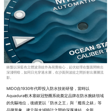
錶盤以深藍色立體波浪紋作為視覺核心，起伏紋理在盤面間映出
深淺明暗，如同日光穿過水層，在沙面與波紋之間折射出層層流
影。
MIDO自1930年代即投入防水技術研發，當時以
Aquadura軟木塞錶冠墊圈系統奠定品牌在防水腕錶領域
的先驅地位，後續更以「防水之王」與「艦長之錶」等
品牌形象，建立與水域時計之間的深厚連結。全新