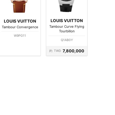
LOUIS VUITTON
LOUIS VUITTON
Tambour Curve Flying
Tambour Convergence
Tourbillon
W9PG11
Q1AB0Y
7,800,000
約
TWD