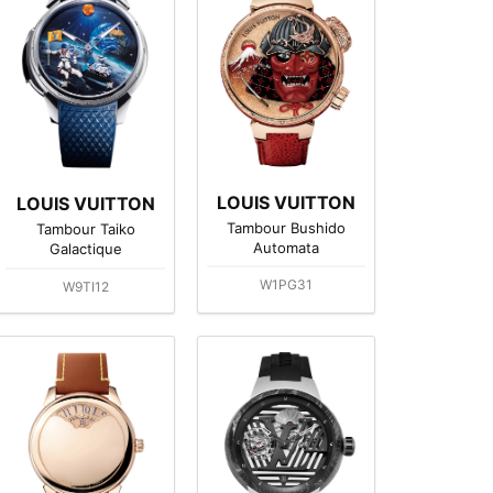
LOUIS VUITTON
LOUIS VUITTON
Tambour Bushido
Tambour Taiko
Automata
Galactique
W1PG31
W9TI12