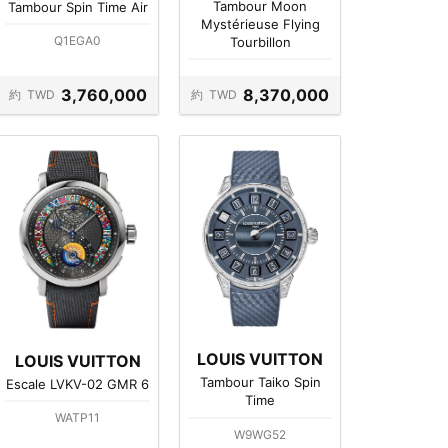
Tambour Moon
Tambour Spin Time Air
Mystérieuse Flying
Q1EGA0
Tourbillon
3,760,000
8,370,000
約
TWD
約
TWD
LOUIS VUITTON
LOUIS VUITTON
Tambour Taiko Spin
Escale LVKV-02 GMR 6
Time
WATP11
W9WG52