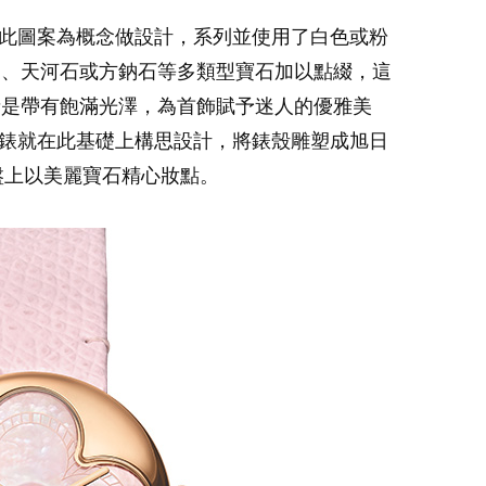
列即是以此圖案為概念做設計，系列並使用了白色或粉
髓、天河石或方鈉石等多類型寶石加以點綴，這
者是帶有飽滿光澤，為首飾賦予迷人的優雅美
m珠寶腕錶就在此基礎上構思設計，將錶殼雕塑成旭日
面盤上以美麗寶石精心妝點。