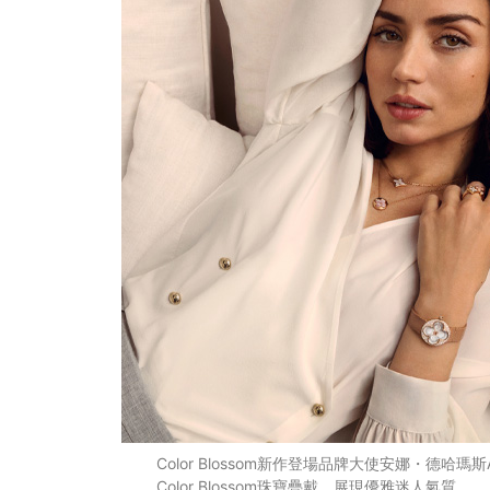
Color Blossom新作登場品牌大使安娜・德哈瑪斯An
Color Blossom珠寶疊戴，展現優雅迷人氣質。