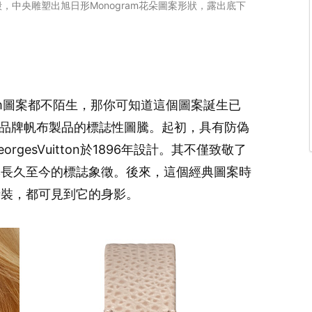
殼，中央雕塑出旭日形Monogram花朵圖案形狀，露出底下
am圖案都不陌生，那你可知道這個圖案誕生已
案是品牌帆布製品的標誌性圖騰。起初，具有防偽
gesVuitton於1896年設計。其不僅致敬了
牌長久至今的標誌象徵。後來，這個經典圖案時
時裝，都可見到它的身影。