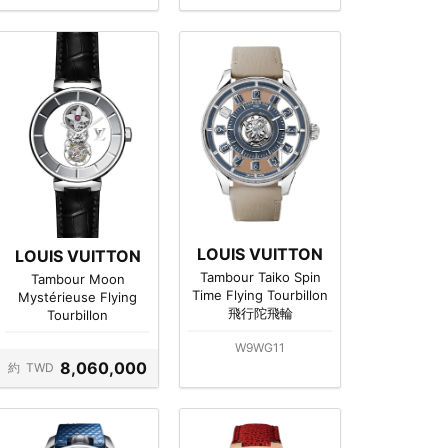
LOUIS VUITTON
LOUIS VUITTON
Tambour Taiko Spin
Tambour Moon
Time Flying Tourbillon
Mystérieuse Flying
飛行陀飛輪
Tourbillon
W9WG11
8,060,000
約
TWD