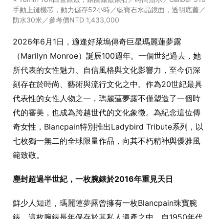
手動上鏈機芯，動力儲存52小時／藍寶石水晶鏡面，透明底蓋／
防水30米／參考價NTD 1,433,000
2026年6月1日，適逢好萊塢傳奇巨星瑪麗蓮夢露
（Marilyn Monroe）誕辰100週年。一個世紀過去，她
所代表的女性魅力、自信風格與文化影響力，至今仍深
刻存在於時尚、藝術與流行文化之中。作為20世紀最具
代表性的女性人物之一，瑪麗蓮夢露不僅塑造了一個時
代的審美，也成為跨越世代的文化象徵。為紀念這位傳
奇女性，Blancpain特別推出Ladybird Tribute系列，以
七枚獨一無二的全球限量作品，向其不朽精神與優雅風
範致敬。
塵封超過半世紀，一枚腕錶於2016年重見天日
鮮少人知道，瑪麗蓮夢露曾擁有一枚Blancpain珠寶腕
錶。這枚腕錶長年保存於其私人遺產之中，自1950年代