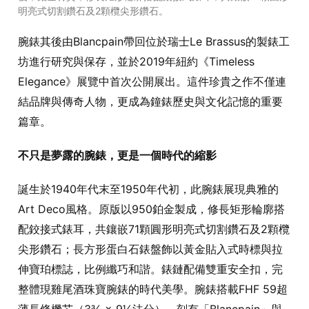
明亮式切割鑽石及2顆欖尖形鑽石。
腕錶其後由Blancpain帶回位於瑞士Le Brassus的製錶工
坊進行研究與保存，並於2019年紐約《Timeless
Elegance》展覽中首次公開展出。這件珍貴之作不僅連
結品牌與傳奇人物，更成為鐘錶歷史與文化記憶的重要
篇章。
不只是夢露的腕錶，更是一個時代的縮影
誕生於1940年代末至1950年代初，此腕錶展現典雅的
Art Deco風格。原版以950鉑金製成，修長矩形輪廓搭
配鉸接式錶耳，共鑲嵌71顆圓形明亮式切割鑽石及2顆欖
尖形鑽石；長方形蛋白石錶盤飾以黃金貼入式時標與拉
伸寶珀標誌，比例纖巧和諧。錶鏈配備雙重安全扣，完
整體現雞尾酒珠寶腕錶的時代美學。腕錶搭載FHF 59超
薄長條機芯（3¾ × 9¼法分），刻有「Blancpain」與