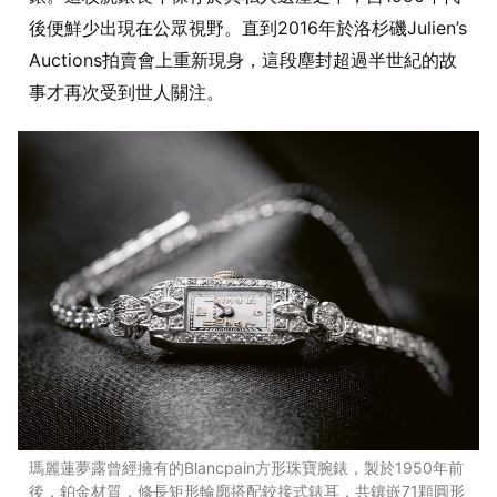
後便鮮少出現在公眾視野。直到2016年於洛杉磯Julien’s
Auctions拍賣會上重新現身，這段塵封超過半世紀的故
事才再次受到世人關注。
瑪麗蓮夢露曾經擁有的Blancpain方形珠寶腕錶，製於1950年前
後，鉑金材質，修長矩形輪廓搭配鉸接式錶耳，共鑲嵌71顆圓形