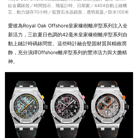
鈦金屬錶殼／時間指示、飛返計時、日期窗／4404自動上鏈機
芯，動力儲存70小時／藍寶石水晶鏡面，透明底蓋／防水100米
愛彼為Royal Oak Offshore皇家橡樹離岸型系列注入全
新活力，三款夏日色調的42毫米皇家橡樹離岸型系列自
動上鏈計時碼錶問世。這些時計融合堅固材質與精緻潤
飾，充分演繹Offshore離岸型系列的豐沛活力與大膽精
神。