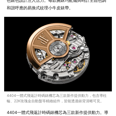
色銀色設計注入活力。每款腕錶均配備與時計主體色調
和諧呼應的易換式紋理小牛皮錶帶。
4404一體式飛返計時碼錶機芯為三款新作提供動力，包含導柱
輪、22K玫瑰金自動盤等精緻組件，皆能透過錶背清晰可見。
4404一體式飛返計時碼錶機芯為三款新作提供動力。導