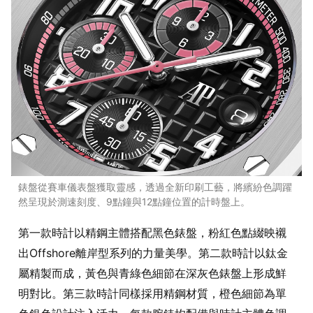
錶盤從賽車儀表盤獲取靈感，透過全新印刷工藝，將繽紛色調躍
然呈現於測速刻度、9點鐘與12點鐘位置的計時盤上。
第一款時計以精鋼主體搭配黑色錶盤，粉紅色點綴映襯
出Offshore離岸型系列的力量美學。第二款時計以鈦金
屬精製而成，黃色與青綠色細節在深灰色錶盤上形成鮮
明對比。第三款時計同樣採用精鋼材質，橙色細節為單