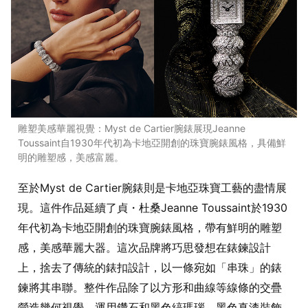
雕塑美感華麗視覺：Myst de Cartier腕錶展現Jeanne
Toussaint自1930年代初為卡地亞開創的珠寶腕錶風格，具備鮮
明的雕塑感，美感富麗。
至於Myst de Cartier腕錶則是卡地亞珠寶工藝的盡情展
現。這件作品延續了貞・杜桑Jeanne Toussaint於1930
年代初為卡地亞開創的珠寶腕錶風格，帶有鮮明的雕塑
感，美感華麗大器。這次品牌將巧思發想在錶鍊設計
上，捨去了傳統的錶扣設計，以一條宛如「串珠」的錶
鍊將其串聯。整件作品除了以方形和曲線等線條的交疊
營造幾何視覺，運用鑽石和黑色縞瑪瑙、黑色真漆裝飾