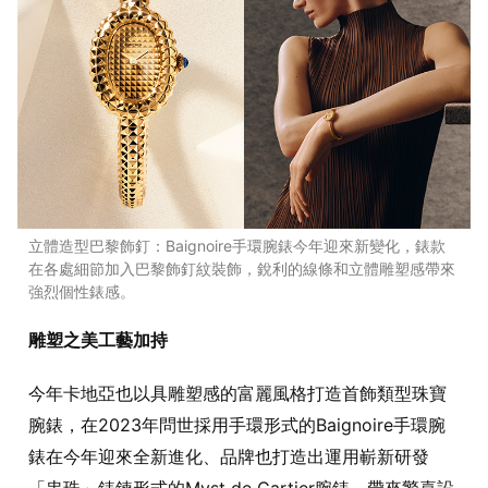
立體造型巴黎飾釘：Baignoire手環腕錶今年迎來新變化，錶款
在各處細節加入巴黎飾釘紋裝飾，銳利的線條和立體雕塑感帶來
強烈個性錶感。
雕塑之美工藝加持
今年卡地亞也以具雕塑感的富麗風格打造首飾類型珠寶
腕錶，在2023年問世採用手環形式的Baignoire手環腕
錶在今年迎來全新進化、品牌也打造出運用嶄新研發