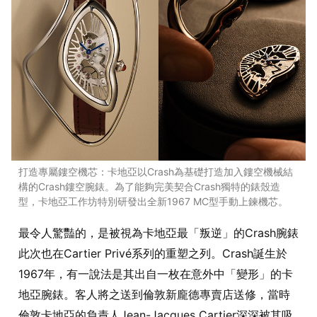
打造專屬鏤空機芯：卡地亞以Crash為基礎打造加入鏤空機械結
構的Crash鏤空腕錶。為了能夠完美契合Crash獨特的錶殼造
型，卡地亞工作坊特別研發出全新1967 MC型手動上鍊機芯。
最令人驚豔的，是被視為卡地亞最「叛逆」的Crash腕錶
此次也在Cartier Privé系列的重塑之列。Crash誕生於
1967年，有一說法是其出自一枚在意外中「變形」的卡
地亞腕錶。客人將之送到倫敦新龐德專賣店送修，當時
倫敦卡地亞的負責人Jean-Jacques Cartier深深被其吸