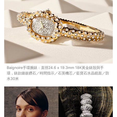
Baignoire手環腕錶：直徑24.6 x 19.3mm 18K黃金錶殼與手
環，錶款鑲嵌鑽石／時間指示／石英機芯／藍寶石水晶鏡面／防
水30米