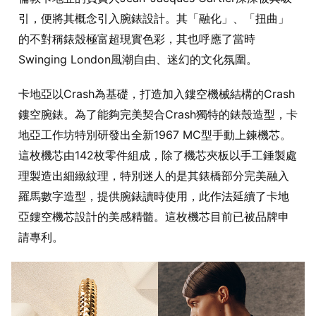
引，便將其概念引入腕錶設計。其「融化」、「扭曲」
的不對稱錶殼極富超現實色彩，其也呼應了當時
Swinging London風潮自由、迷幻的文化氛圍。
卡地亞以Crash為基礎，打造加入鏤空機械結構的Crash
鏤空腕錶。為了能夠完美契合Crash獨特的錶殼造型，卡
地亞工作坊特別研發出全新1967 MC型手動上鍊機芯。
這枚機芯由142枚零件組成，除了機芯夾板以手工錘製處
理製造出細緻紋理，特別迷人的是其錶橋部分完美融入
羅馬數字造型，提供腕錶讀時使用，此作法延續了卡地
亞鏤空機芯設計的美感精髓。這枚機芯目前已被品牌申
請專利。