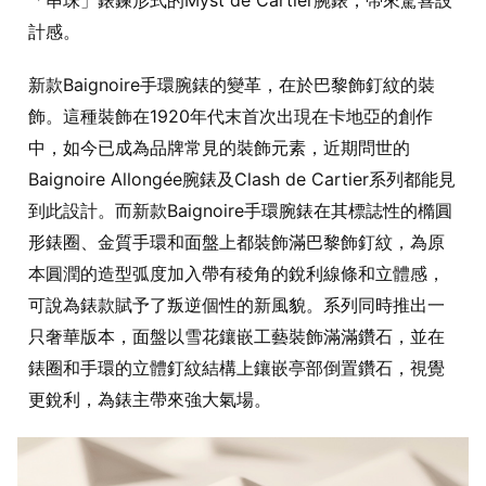
「串珠」錶鍊形式的Myst de Cartier腕錶，帶來驚喜設
計感。
新款Baignoire手環腕錶的變革，在於巴黎飾釘紋的裝
飾。這種裝飾在1920年代末首次出現在卡地亞的創作
中，如今已成為品牌常見的裝飾元素，近期問世的
Baignoire Allongée腕錶及Clash de Cartier系列都能見
到此設計。而新款Baignoire手環腕錶在其標誌性的橢圓
形錶圈、金質手環和面盤上都裝飾滿巴黎飾釘紋，為原
本圓潤的造型弧度加入帶有稜角的銳利線條和立體感，
可說為錶款賦予了叛逆個性的新風貌。系列同時推出一
只奢華版本，面盤以雪花鑲嵌工藝裝飾滿滿鑽石，並在
錶圈和手環的立體釘紋結構上鑲嵌亭部倒置鑽石，視覺
更銳利，為錶主帶來強大氣場。