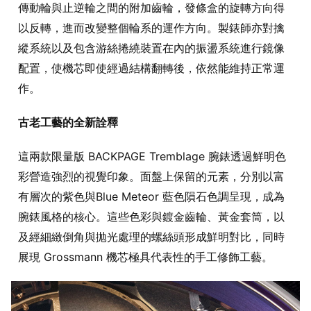
傳動輪與止逆輪之間的附加齒輪，發條盒的旋轉方向得
以反轉，進而改變整個輪系的運作方向。製錶師亦對擒
縱系統以及包含游絲捲繞裝置在內的振盪系統進行鏡像
配置，使機芯即使經過結構翻轉後，依然能維持正常運
作。
古老工藝的全新詮釋
這兩款限量版 BACKPAGE Tremblage 腕錶透過鮮明色
彩營造強烈的視覺印象。面盤上保留的元素，分別以富
有層次的紫色與Blue Meteor 藍色隕石色調呈現，成為
腕錶風格的核心。這些色彩與鍍金齒輪、黃金套筒，以
及經細緻倒角與拋光處理的螺絲頭形成鮮明對比，同時
展現 Grossmann 機芯極具代表性的手工修飾工藝。