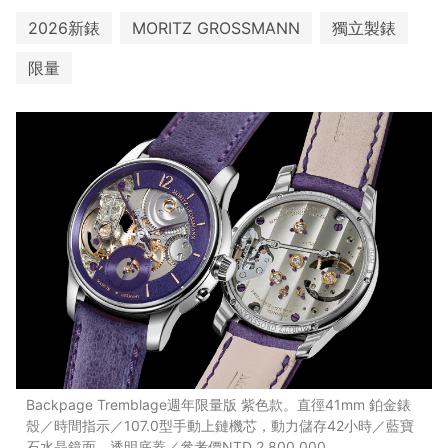
2026新錶
MORITZ GROSSMANN
獨立製錶
限量
Backpage Tremblage週年限量版 紫色款。直徑41mm 鉑金錶
殼／時間指示／107.0型手動上鏈機芯，動力儲存42小時／藍寶
石水晶鏡面，透明底蓋／參考價NTD 2,800,000