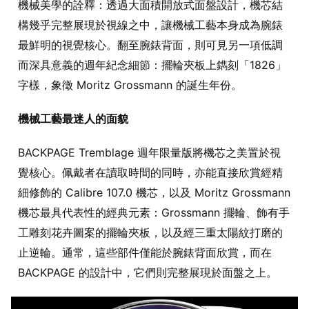
機械美學的詮釋：透過大面積開放式面盤設計，機芯結
構幾乎完整展現於視線之中，讓機械工藝本身成為腕錶
最鮮明的視覺核心。翻至腕錶背面，則可見另一項低調
而深具意義的週年紀念細節：擺輪夾板上鐫刻「1826」
字樣，象徵 Moritz Grossmann 的誕生年份。
機械工藝最迷人的面貌
BACKPAGE Tremblage 週年限量版將機芯之美置於視
覺核心。佩戴者在讀取時間的同時，亦能直接欣賞經精
細修飾的 Calibre 107.0 機芯，以及 Moritz Grossmann
機芯最具代表性的經典元素：Grossmann 擺輪、飾有手
工雕刻花卉圖案的擺輪夾板，以及經三重太陽紋打磨的
止逆輪。通常，這些部件僅能於腕錶背面欣賞，而在
BACKPAGE 的設計中，它們則完整展現於面盤之上。