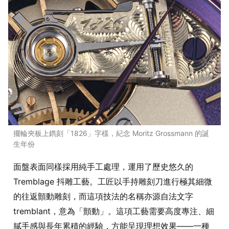
擺輪夾板上鐫刻「1826」字樣，紀念 Moritz Grossmann 的誕
生年份
面盤表面同樣採用純手工處理，運用了歷史悠久的
Tremblage 抖雕工藝。工匠以手持雕刻刀進行極其細微
的往返顫動雕刻，而這項技法的名稱亦源自法文字
tremblant，意為「顫動」。這項工藝需要高度專注、細
膩手感與長年累積的經驗，方能呈現理想效果——一種