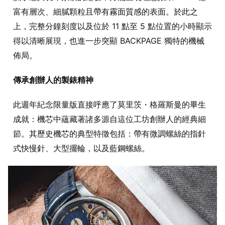
富有層次、細膩顆粒且帶有霧面質感的表面。於此之
上，完整分鐘刻度以及位於 11 點至 5 點位置的小時顯示
得以清晰展現，也進一步突顯 BACKPAGE 獨特的機械
佈局。
傳承創辦人的製錶精神
此週年紀念限量版直接呼應了莫里茨・格羅斯曼的畢生
成就：機芯中蘊藏著諸多源自這位工坊創辦人的經典細
節。其歷史機芯的典型特徵包括：帶有微調螺絲的指針
式快慢針、大型擺輪，以及藍鋼螺絲。