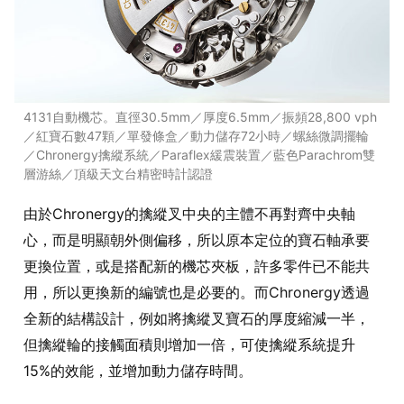
4131自動機芯。直徑30.5mm／厚度6.5mm／振頻28,800 vph
／紅寶石數47顆／單發條盒／動力儲存72小時／螺絲微調擺輪
／Chronergy擒縱系統／Paraflex緩震裝置／藍色Parachrom雙
層游絲／頂級天文台精密時計認證
由於Chronergy的擒縱叉中央的主體不再對齊中央軸
心，而是明顯朝外側偏移，所以原本定位的寶石軸承要
更換位置，或是搭配新的機芯夾板，許多零件已不能共
用，所以更換新的編號也是必要的。而Chronergy透過
全新的結構設計，例如將擒縱叉寶石的厚度縮減一半，
但擒縱輪的接觸面積則增加一倍，可使擒縱系統提升
15%的效能，並增加動力儲存時間。