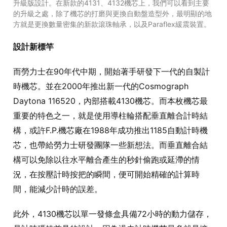
升級版設計。在新款的4131、4132機芯上，我們可以看到主要
的升級之處，除了機芯的打磨與更換自動盤造型外，最明顯的地
方就是更換數量密集的新款滾珠軸承，以及Paraflex緩震裝置。
設計新標竿
而勞力士在90年代中期，開始著手研發下一代的自製計
時機芯。並在2000年推出新一代的Cosmograph
Daytona 116520，內部搭載4130機芯。而本枚機芯最
重要的特色之一，就是使用導柱輪搭配垂直離合計時結
構，或許F.P.機芯廠在1988年成功推出1185自動計時機
芯，也帶給勞力士研發團隊一些新想法。而垂直離合結
構可以免除以往水平離合產生的秒針偷跑或延滯的情
況，在按壓計時按把的瞬間，便可開始精確的計算時
間，能減少計時的誤差。
此外，4130機芯以單一發條盒具備72小時的動力儲存，