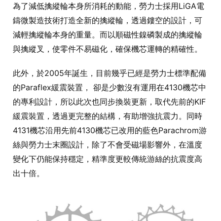
為了減低擒縱輪本身所消耗的動能，勞力士採用LiGA電
鑄微製造技術打造全新的擒縱輪，透過鏤空的設計，可
減輕擒縱輪本身的重量。而以順磁性鎳磷製成的擒縱輪
與擒縱叉，使零件不易磁化，確保機芯運轉的精確性。
此外，於2005年誕生，目前幾乎已經是勞力士標準配備
的Paraflex緩震裝置， 卻是少數沒有運用在4130機芯中
的專利設計，所以此次也同步換裝更新，取代先前的KIF
緩震裝置，透過更完整的結構，有助增強抗震力。同時
4131機芯沿用先前4130機芯已改用的藍色Parachrom游
絲與勞力士末圈設計，除了不會受磁場影響外，在溫度
變化下仍能保持穩定，精準度更較傳統游絲的抗震度高
出十倍。