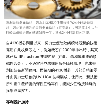
專利差速器齒輪組。因為4132機芯使用特殊的24小時計時指
針，因此透過專利的差速器齒輪組（紅圈處），可將原本中央計
時輪系傳動過來的轉速減慢一半，達成24小時計時的功能。
自4130機芯問世以來，勞力士便陸陸續續將最新的技術
運用在此枚機芯之上，例如機芯在2000年推出時，其實
就已採用Parachrom雙層游絲（由鈮、鋯和氧組成的順
磁性合金），不過當時並未採用藍色陽極處理，也未特
別加註在新聞稿內。而後期的4130機芯，其部分精細零
件由勞力士研創的UV-LiGA 技術製成，使用此一新技術
所生產生產精密的彈性齒輪零件，能減少齒輪接觸時的
撞擊與摩擦力。
專利設計加持