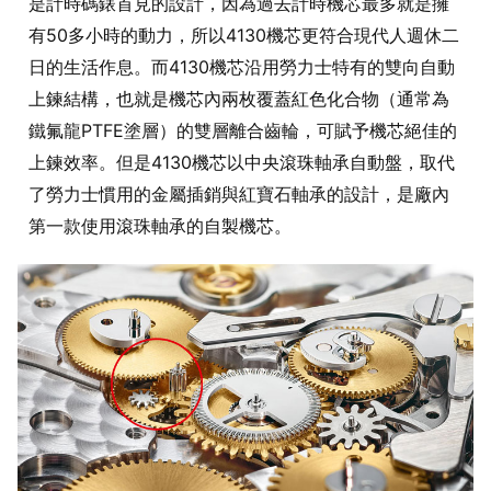
是計時碼錶首見的設計，因為過去計時機芯最多就是擁
有50多小時的動力，所以4130機芯更符合現代人週休二
日的生活作息。而4130機芯沿用勞力士特有的雙向自動
上鍊結構，也就是機芯內兩枚覆蓋紅色化合物（通常為
鐵氟龍PTFE塗層）的雙層離合齒輪，可賦予機芯絕佳的
上鍊效率。但是4130機芯以中央滾珠軸承自動盤，取代
了勞力士慣用的金屬插銷與紅寶石軸承的設計，是廠內
第一款使用滾珠軸承的自製機芯。