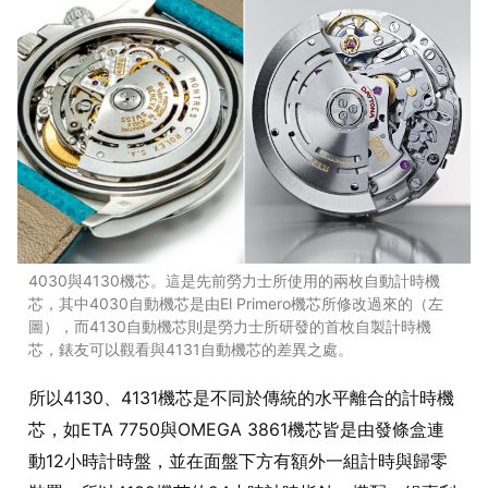
4030與4130機芯。這是先前勞力士所使用的兩枚自動計時機
芯，其中4030自動機芯是由El Primero機芯所修改過來的（左
圖），而4130自動機芯則是勞力士所研發的首枚自製計時機
芯，錶友可以觀看與4131自動機芯的差異之處。
所以4130、4131機芯是不同於傳統的水平離合的計時機
芯，如ETA 7750與OMEGA 3861機芯皆是由發條盒連
動12小時計時盤，並在面盤下方有額外一組計時與歸零