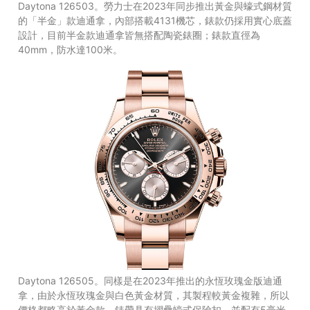
Daytona 126503。勞力士在2023年同步推出黃金與蠔式鋼材質
的「半金」款迪通拿，內部搭載4131機芯，錶款仍採用實心底蓋
設計，目前半金款迪通拿皆無搭配陶瓷錶圈；錶款直徑為
40mm，防水達100米。
Daytona 126505。同樣是在2023年推出的永恆玫瑰金版迪通
拿，由於永恆玫瑰金與白色黃金材質，其製程較黃金複雜，所以
價格都略高於黃金款。錶帶具有摺疊蠔式保險扣，並配有5毫米