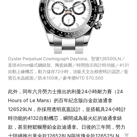
Oyster Perpetual Cosmograph Daytona。型號126500LN／
直徑40mm蠔式鋼錶殼、陶瓷錶圈／時間指示與計時功能／4131
自動上鍊機芯，動力儲存72小時，頂級天文台精密時計認證／藍
寶石水晶鏡面／防水100米／參考價NTD 570,500
此外，同年六月勞力士推出的利曼24小時耐力賽（24
Hours of Le Mans）的百年紀念版白金款迪通拿
126529LN，亦採用透明底蓋設計，並搭載具24小時計
時功能的4132自動機芯，瞬間成為最火紅的迪通拿錶
款，甚至輕鬆輾壓鉑金款迪通拿。日後的三年間，勞力
士陸續推出黃金款126528LN與玫瑰金款126525LN，三