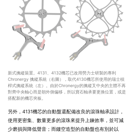
新式擒縱裝置。4131、4132機芯已改用勞力士研製的專利
Chronergy 擒縱系統（右圖），取代4130機芯所使用的瑞士槓
桿式擒縱系統（左）。由於Chronergy的擒縱叉中央的主體不再
對齊中央軸心而是朝外側偏移，所以寶石軸承要更換位置，或是
搭配新的機芯夾板。
另外，4131機芯的自動盤還配備改良的滾珠軸承設計，
使用更密集、數量更多的滾珠來提升上鍊效率，並可減
少磨損與降低聲音；而鏤空造型的自動盤也有別於以