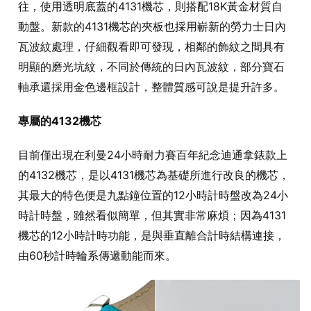
往，使用透明底蓋的4131機芯，則搭配18K黃金材質自
動盤。新款的4131機芯的夾板也採用嶄新的勞力士日內
瓦波紋處理，仔細觀看即可發現，相鄰的飾紋之間具有
明顯的磨光坑紋，不同於傳統的日內瓦波紋，部分寶石
軸承還採用金色邊框設計，整體質感可說是提升許多。
專屬的4132機芯
目前僅出現在利曼24小時耐力賽百年紀念迪通拿錶款上
的4132機芯，是以4131機芯為基礎所進行改良的機芯，
其最大的特色便是九點鐘位置的12小時計時盤改為24小
時計時盤，雖然看似簡單，但其實非常麻煩；因為4131
機芯的12小時計時功能，是與垂直離合計時結構連接，
由60秒計時輪系傳遞動能而來。