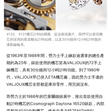
4130、4131機芯計時結構圖。從這兩張圖片，我們可以發現機
芯所採用的垂直離合計時結構，以及30分鐘與12小時計時盤的
連動齒輪系。
從1963年至1988年間，勞力士手上鍊款迪通拿的總生產
期約為25年，錶款使用的機芯皆為VALJOUX的72手上
鍊機芯，具有30分鐘與12小時計時功能。到了1980年
代，VALJOUX早已併入ETA機芯廠，因此勞力士手邊的
VALJOUX機芯全部都是庫存零件，用完就沒有。
而勞力士於1988年的巴塞爾鐘錶展中，推出首款使用自
動計時機芯的Cosmograph Daytona 16520錶款，內部
搭載的4030自動機芯，修改自真力時ZENITH的El