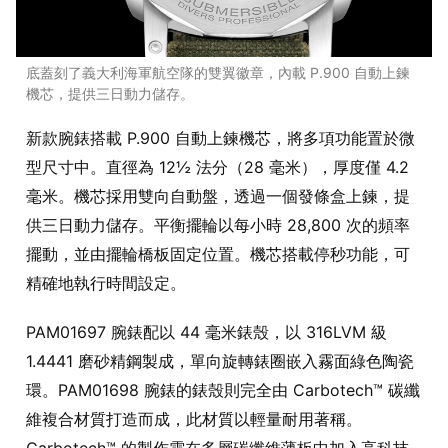
底蓋刻了義大利海軍航空隊的雙翼徽章，內載 P.900 自動上鍊
機芯，提供三日動力儲存。
新款腕錶搭載 P.900 自動上鍊機芯，將多項功能置於微
型尺寸中。直徑為 12½ 法分（28 毫米），厚度僅 4.2
毫米。機芯採用雙向自動盤，透過一個發條盒上鍊，提
供三日動力儲存。平衡擺輪以每小時 28,800 次的頻率
擺動，並由擺輪橋板固定位置。機芯搭載停秒功能，可
精確地執行時間設定。
PAM01697 腕錶配以 44 毫米錶殼，以 316LVM 級
1.4441 磨砂精鋼製成，單向旋轉錶圈嵌入霧面綠色陶瓷
環。PAM01698 腕錶的錶殼則完全由 Carbotech™ 碳纖
維複合材質打造而成，此材質以輕量耐用著稱。