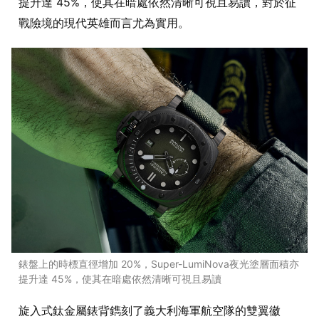
提升達 45%，使其在暗處依然清晰可視且易讀，對於征
戰險境的現代英雄而言尤為實用。
錶盤上的時標直徑增加 20%，Super-LumiNova夜光塗層面積亦
提升達 45%，使其在暗處依然清晰可視且易讀
旋入式鈦金屬錶背鐫刻了義大利海軍航空隊的雙翼徽