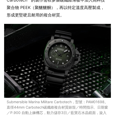
Carbotech™ 的製作需在多層碳纖維薄板中加入高科技
聚合物 PEEK（聚醚醚酮），再以特定溫度高壓製成，
形成更堅硬且耐用的複合材質。
Submersible Marina Militare Carbotech，型號：PAM01698。
直徑44mm Carbotech碳纖維複合材質錶殼／時間指示、日期窗
／P.900 自動上鍊機芯，動力儲存3日／藍寶石水晶鏡面，旋入