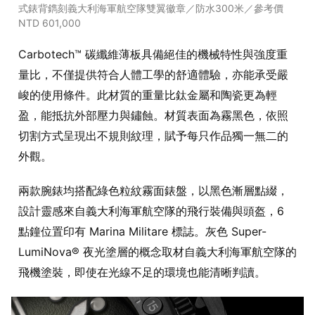
式錶背鐫刻義大利海軍航空隊雙翼徽章／防水300米／參考價
NTD 601,000
Carbotech™ 碳纖維薄板具備絕佳的機械特性與強度重
量比，不僅提供符合人體工學的舒適體驗，亦能承受嚴
峻的使用條件。此材質的重量比鈦金屬和陶瓷更為輕
盈，能抵抗外部壓力與鏽蝕。材質表面為霧黑色，依照
切割方式呈現出不規則紋理，賦予每只作品獨一無二的
外觀。
兩款腕錶均搭配綠色粒紋霧面錶盤，以黑色漸層點綴，
設計靈感來自義大利海軍航空隊的飛行裝備與頭盔，6
點鐘位置印有 Marina Militare 標誌。灰色 Super-
LumiNova® 夜光塗層的概念取材自義大利海軍航空隊的
飛機塗裝，即使在光線不足的環境也能清晰判讀。