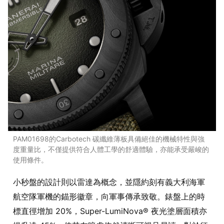
PAM01698的Carbotech 碳纖維薄板具備絕佳的機械特性與強
度重量比，不僅提供符合人體工學的舒適體驗，亦能承受嚴峻的
使用條件。
小秒盤的設計則以雷達為概念，並隱約刻有義大利海軍
航空隊軍機的錨形徽章，向軍事傳承致敬。錶盤上的時
標直徑增加 20%，Super-LumiNova® 夜光塗層面積亦