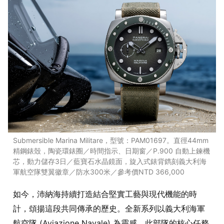
Submersible Marina Militare，型號：PAM01697。直徑44mm
精鋼錶殼，陶瓷環錶圈／時間指示、日期窗／P.900 自動上鍊機
芯，動力儲存3日／藍寶石水晶鏡面，旋入式錶背鐫刻義大利海
軍航空隊雙翼徽章／防水300米／參考價NTD 366,000
如今，沛納海持續打造結合堅實工藝與現代機能的時
計，頌揚這段共同傳承的歷史。全新系列以義大利海軍
航空隊 (Aviazione Navale) 為靈感，此部隊的核心任務