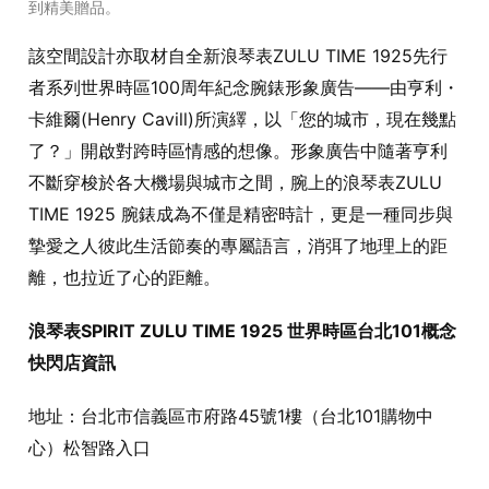
到精美贈品。
該空間設計亦取材自全新浪琴表ZULU TIME 1925先行
者系列世界時區100周年紀念腕錶形象廣告——由亨利・
卡維爾(Henry Cavill)所演繹，以「您的城市，現在幾點
了？」開啟對跨時區情感的想像。形象廣告中隨著亨利
不斷穿梭於各大機場與城市之間，腕上的浪琴表ZULU
TIME 1925 腕錶成為不僅是精密時計，更是一種同步與
摯愛之人彼此生活節奏的專屬語言，消弭了地理上的距
離，也拉近了心的距離。
浪琴表SPIRIT ZULU TIME 1925 世界時區台北101概念
快閃店資訊
地址：台北市信義區市府路45號1樓（台北101購物中
心）松智路入口