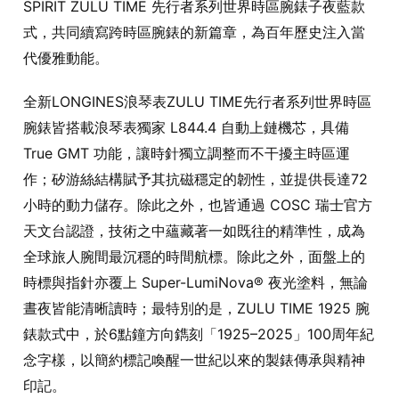
SPIRIT ZULU TIME 先行者系列世界時區腕錶子夜藍款
式，共同續寫跨時區腕錶的新篇章，為百年歷史注入當
代優雅動能。
全新LONGINES浪琴表ZULU TIME先行者系列世界時區
腕錶皆搭載浪琴表獨家 L844.4 自動上鏈機芯，具備
True GMT 功能，讓時針獨立調整而不干擾主時區運
作；矽游絲結構賦予其抗磁穩定的韌性，並提供長達72
小時的動力儲存。除此之外，也皆通過 COSC 瑞士官方
天文台認證，技術之中蘊藏著一如既往的精準性，成為
全球旅人腕間最沉穩的時間航標。除此之外，面盤上的
時標與指針亦覆上 Super-LumiNova® 夜光塗料，無論
晝夜皆能清晰讀時；最特別的是，ZULU TIME 1925 腕
錶款式中，於6點鐘方向鐫刻「1925–2025」100周年紀
念字樣，以簡約標記喚醒一世紀以來的製錶傳承與精神
印記。