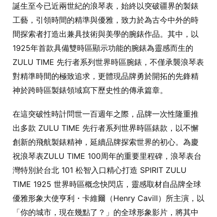
誕生至今已近兩世紀的浪琴表，始終以突破疆界的製錶
工藝，引領時間的精準與優雅，致力於為古今中外的時
間探索者打造出兼具技術與美學的腕錶作品。其中，以
1925年首款具備雙時區顯示功能的腕錶為靈感而生的
ZULU TIME 先行者系列世界時區腕錶，不僅承襲浪琴表
對精準時間的極致追求，更體現品牌勇於開拓的先鋒精
神於跨時區製錶領域寫下歷史性的傳承篇章。
在這突破性時計問世一百週年之際，品牌一次性隆重推
出多款 ZULU TIME 先行者系列世界時區錶款，以不懈
創新的飛航製錶精神，延續品牌探索世界的初心。為慶
祝浪琴表ZULU TIME 100周年的重要里程碑，浪琴表台
灣特別於台北 101 松智入口精心打造 SPIRIT ZULU
TIME 1925 世界時區概念快閃店，靈感取材自品牌全球
優雅形象大使亨利・卡維爾（Henry Cavill）所主演，以
「你的城市，現在幾點了？」的全球形象影片，將其中