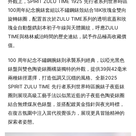
外觀上，SPIRIT ZULU TIME 1925 先行者系列世界時區
100周年紀念腕錶套組以不鏽鋼錶殼結合18K玫瑰金雙向
旋轉錶圈，配置首次於ZULU TIME系列的透明底蓋和玫
瑰金自動盤鐫刻本初子午線與天體圖紋，呼應ZULU
TIME與格林威治時間的歷史連結，賦予作品極高收藏價
值。
100 周年紀念不鏽鋼腕錶則承襲系列經典，以啞光黑色
錶盤與雙色陶瓷錶圈構築獨特的外觀，提供39與42毫米
兩種錶徑選擇，打造低調又沉穩的風格。全新2025
SPIRIT ZULU TIME 先行者系列世界時區腕錶子夜藍錶
圈則展現高級工藝手法以似黑近藍的子夜藍色陶瓷錶圈
結合無煙煤灰色錶盤，並搭配鍍黃金指針與夜光時標，
在復古氛圍中注入當代視覺張力，展現更具冒險精神的
探索者姿態。