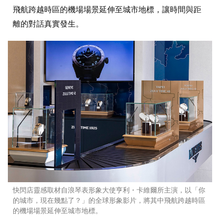
飛航跨越時區的機場場景延伸至城市地標，讓時間與距
離的對話真實發生。
快閃店靈感取材自浪琴表形象大使亨利・卡維爾所主演，以「你
的城市，現在幾點了？」的全球形象影片，將其中飛航跨越時區
的機場場景延伸至城市地標。