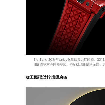
Big Bang 20週年Unico限量版魔力紅陶瓷。
開創自家有色陶瓷發展。搭配碳纖維風格面盤，更
從工藝到設計的雙重突破