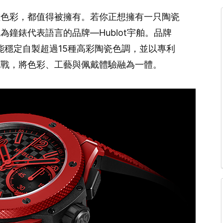
種色彩，都值得被擁有。若你正想擁有一只陶瓷
鐘錶代表語言的品牌—Hublot宇舶。品牌
能穩定自製超過15種高彩陶瓷色調，並以專利
挑戰，將色彩、工藝與佩戴體驗融為一體。