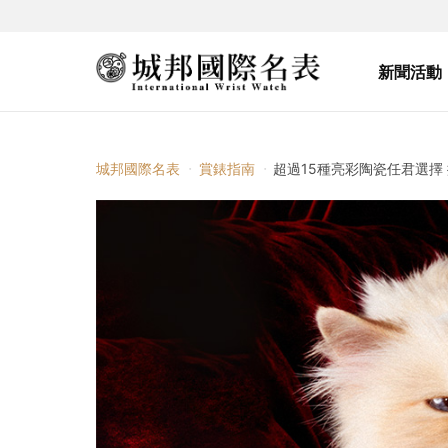
新聞活動
城邦國際名表
賞錶指南
超過15種亮彩陶瓷任君選擇 擁