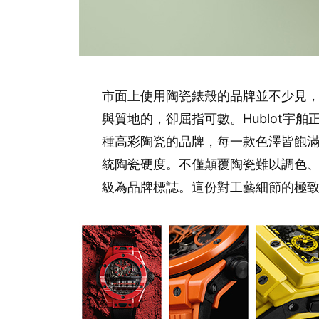
市面上使用陶瓷錶殼的品牌並不少見
與質地的，卻屈指可數。Hublot宇
種高彩陶瓷的品牌，每一款色澤皆飽滿
統陶瓷硬度。不僅顛覆陶瓷難以調色
級為品牌標誌。這份對工藝細節的極