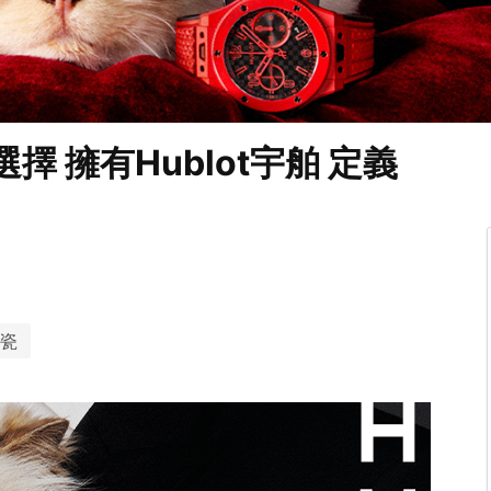
擇 擁有Hublot宇舶 定義
瓷