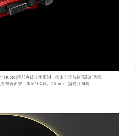
2018年Hublot宇舶突破技術限制，推出全球首款亮彩紅陶瓷，
有視覺衝擊。限量100只。43mm／拋光紅陶瓷