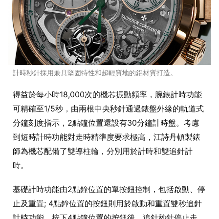
計時秒針採用兼具堅固特性和超輕質地的鋁材質打造。
得益於每小時18,000次的機芯振動頻率，腕錶計時功能
可精確至1/5秒，由兩根中央秒針通過錶盤外緣的軌道式
分鐘刻度指示，2點鐘位置還設有30分鐘計時盤。考慮
到短時計時功能對走時精準度要求極高，江詩丹頓製錶
師為機芯配備了雙導柱輪，分別用於計時和雙追針計
時。
基礎計時功能由2點鐘位置的單按鈕控制，包括啟動、停
止及重置; 4點鐘位置的按鈕則用於啟動和重置雙秒追針
計時功能。按下4點鐘位置的按鈕後，追針秒針停止走