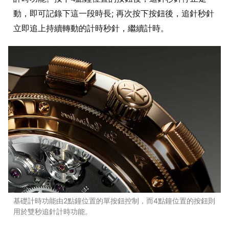
動，即可記錄下這一段時長; 再次按下按鈕後，追針秒針
立即追上持續轉動的計時秒針，繼續計時。
基礎計時功能由2點鐘位置的單按鈕控制，而4點鐘位置的按鈕則
用於雙秒追針計時功能。