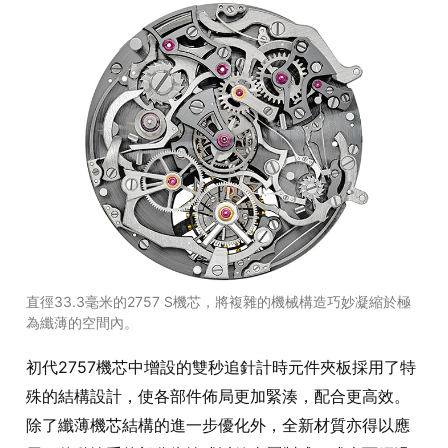
直徑33.3毫米的2757 S機芯，將複雜的機械構造巧妙凝縮於極
為纖薄的空間內。
初代2757機芯中增設的雙秒追針計時元件夾板採用了特
殊的結構設計，使各部件佈局更加緊湊，配合更高效。
除了纖薄機芯結構的進一步優化外，全新材質亦得以應