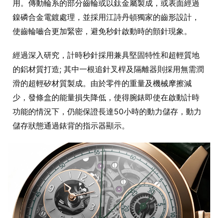
用。傳動輪系的部分齒輪或以鈦金屬製成，或表面經過
鎳磷合金電鍍處理，並採用江詩丹頓獨家的齒形設計，
使齒輪嚙合更加緊密，避免秒針啟動時的顫針現象。
經過深入研究，計時秒針採用兼具堅固特性和超輕質地
的鋁材質打造; 其中一根追針叉桿及隔離器則採用無需潤
滑的超輕矽材質製成。由於零件的重量及機械摩擦減
少，發條盒的能量損失降低，使得腕錶即使在啟動計時
功能的情況下，仍能保證長達50小時的動力儲存，動力
儲存狀態通過錶背的指示器顯示。