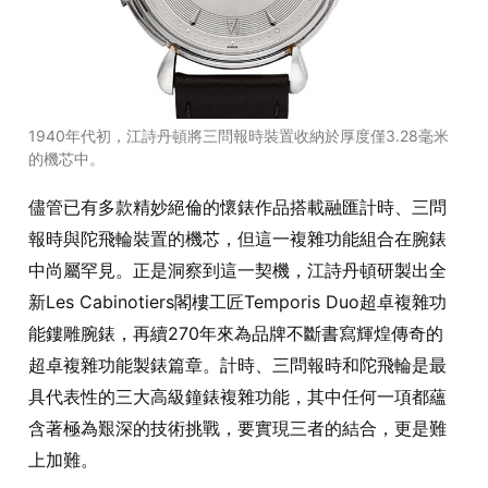
1940年代初，江詩丹頓將三問報時裝置收納於厚度僅3.28毫米
的機芯中。
儘管已有多款精妙絕倫的懷錶作品搭載融匯計時、三問
報時與陀飛輪裝置的機芯，但這一複雜功能組合在腕錶
中尚屬罕見。正是洞察到這一契機，江詩丹頓研製出全
新Les Cabinotiers閣樓工匠Temporis Duo超卓複雜功
能鏤雕腕錶，再續270年來為品牌不斷書寫輝煌傳奇的
超卓複雜功能製錶篇章。計時、三問報時和陀飛輪是最
具代表性的三大高級鐘錶複雜功能，其中任何一項都蘊
含著極為艱深的技術挑戰，要實現三者的結合，更是難
上加難。