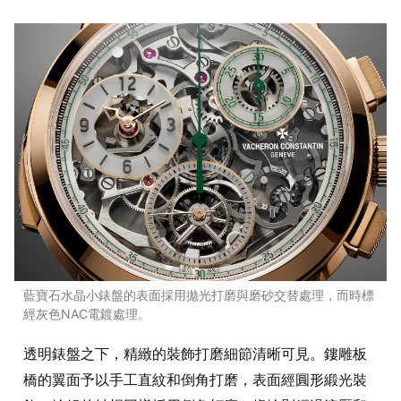
藍寶石水晶小錶盤的表面採用拋光打磨與磨砂交替處理，而時標
經灰色NAC電鍍處理。
透明錶盤之下，精緻的裝飾打磨細節清晰可見。鏤雕板
橋的翼面予以手工直紋和倒角打磨，表面經圓形緞光裝