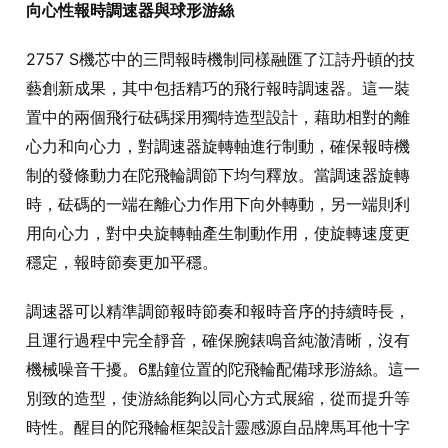
向心性報時調速器與球形游絲
2757 S機芯中的三問報時機制同樣融匯了江詩丹頓的技
藝創新成果，其中包括精巧的飛行報時調速器。這一裝
置中的兩個飛行砝碼採用獨特造型設計，藉助相對的離
心力和向心力，對調速器旋轉軸進行制動，確保報時機
制的發條動力在陀飛輪調節下均勻釋放。當調速器旋轉
時，砝碼的一端在離心力作用下向外轉動，另一端則利
用向心力，對中央旋轉軸產生制動作用，使旋轉速度更
穩定，報時節奏更加平穩。
調速器可以精準調節報時節奏和報時音序的持續時長，
且運行過程中完全靜音，確保腕錶鳴音純澈清晰，沒有
機械噪音干擾。6點鐘位置的陀飛輪配備球形游絲。這一
別致的造型，使游絲能夠以同心方式展縮，從而提升等
時性。醒目的陀飛輪框架設計靈感源自品牌馬耳他十字