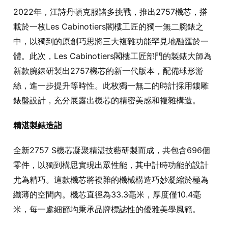
2022年，江詩丹頓克服諸多挑戰，推出2757機芯，搭
載於一枚Les Cabinotiers閣樓工匠的獨一無二腕錶之
中，以獨到的原創巧思將三大複雜功能罕見地融匯於一
體。此次，Les Cabinotiers閣樓工匠部門的製錶大師為
新款腕錶研製出2757機芯的新一代版本，配備球形游
絲，進一步提升等時性。此枚獨一無二的時計採用鏤雕
錶盤設計，充分展露出機芯的精密美感和複雜構造。
精湛製錶造詣
全新2757 S機芯凝聚精湛技藝研製而成，共包含696個
零件，以獨到構思實現出眾性能，其中計時功能的設計
尤為精巧。這款機芯將複雜的機械構造巧妙凝縮於極為
纖薄的空間內。機芯直徑為33.3毫米，厚度僅10.4毫
米，每一處細節均秉承品牌標誌性的優雅美學風範。