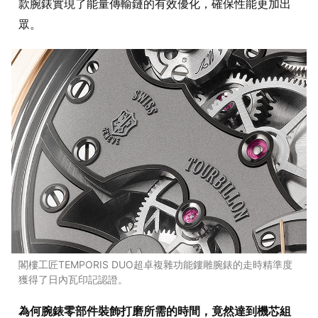
款腕錶實現了能量傳輸鏈的有效優化，確保性能更加出
眾。
閣樓工匠TEMPORIS DUO超卓複雜功能鏤雕腕錶的走時精準度
獲得了日內瓦印記認證。
為何腕錶零部件裝飾打磨所需的時間，竟然達到機芯組