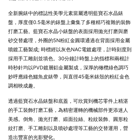
全新腕錶中的標誌性美學元素當屬透明藍寶石水晶錶
盤，厚度僅0.5毫米的錶盤上彙集了多種精巧複雜的裝飾
打磨工藝。藍寶石水晶小錶盤的表面採用拋光打磨與磨
砂交替處理，外圈的5N粉紅金圓環通過在背面採用金屬
噴鍍工藝製成; 時標經以灰色NAC電鍍處理，計時刻度則
採用手工雕刻並填色。30分鐘計時盤上的指標和兩根計
時秒針均以PVD鍍層鋁金屬製成，深厚的橄欖綠色調巧
妙呼應綠色鱷魚皮錶帶，與直徑45毫米錶殼的粉紅金色
調相映成趣。
透過藍寶石水晶錶盤和底蓋，可欣賞到機芯零件上精湛
的手工裝飾打磨工藝，為精密運轉的機械部件更添迷人
美感。倒角、拋光打磨、緞面拉絲、粒紋裝飾、圓形粒
紋打磨、手工雕刻以及噴砂處理等工藝的交替運用，營
造出豐富的光影變化。