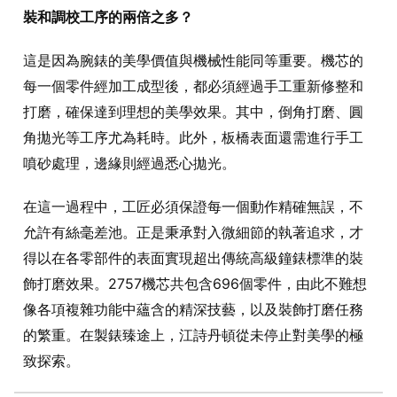
裝和調校工序的兩倍之多？
這是因為腕錶的美學價值與機械性能同等重要。機芯的
每一個零件經加工成型後，都必須經過手工重新修整和
打磨，確保達到理想的美學效果。其中，倒角打磨、圓
角拋光等工序尤為耗時。此外，板橋表面還需進行手工
噴砂處理，邊緣則經過悉心拋光。
在這一過程中，工匠必須保證每一個動作精確無誤，不
允許有絲毫差池。正是秉承對入微細節的執著追求，才
得以在各零部件的表面實現超出傳統高級鐘錶標準的裝
飾打磨效果。2757機芯共包含696個零件，由此不難想
像各項複雜功能中蘊含的精深技藝，以及裝飾打磨任務
的繁重。在製錶臻途上，江詩丹頓從未停止對美學的極
致探索。