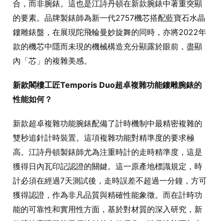
合，而非腕錶。這也是江詩丹頓在新款腕錶中著重突顯
的要素。品牌製錶師為新一代2757機芯搭配藍寶石水晶
鏤雕錶盤，在展現陀飛輪曼妙旋舞的同時，亦將2022年
款的機芯中隱而未現的機械構造充分顯露於眼前，盡顯
內「芯」的複雜美感。
新款閣樓工匠Temporis Duo超卓複雜功能鏤雕腕錶的
性能如何？
新款超卓複雜功能腕錶配備了計時機制中最精密複雜的
雙秒追針計時裝置。這項複雜功能對精準度的要求極
高。江詩丹頓製錶師尤為注重時計的走時精準度，這是
獲得日內瓦印記認證的關鍵。這一原產地標識規定，時
計必須在經過7天測試後，走時誤差不超過一分鐘，方可
獲得認證，作為非凡品質與精確性能象徵。而在計時功
能的可靠性和實用性方面，基於對材質的深入研究，新