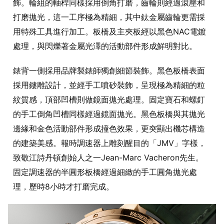
飾。輪組的軸桿同樣採用倒角打磨，齒輪則經過滾壓和
打磨拋光，這一工序極為精細，其中鈦金屬齒輪更需採
用特殊工具進行加工。板橋及主夾板經以黑色NAC電鍍
處理，與閃爍著金屬光澤的活動部件形成鮮明對比。
錶背一側採用品牌製錶師獨創細節裝飾。黑色板橋表面
採用鏤雕設計，並經手工噴砂裝飾，呈現極為精細的粒
紋質感，頂部凹槽則做鏡面拋光處理。固定寶石和螺釘
的手工倒角凹槽同樣經過鏡面拋光。黑色板橋與其拋光
邊緣和金色活動部件形成撞色效果，更突顯出機芯構造
的建築美感。報時調速器上雕刻醒目的「JMV」字樣，
致敬江詩丹頓創始人之一Jean-Marc Vacheron先生。
固定調速器的半圓形板橋經過細緻的手工圓角拋光處
理，歷時8小時才打磨完成。