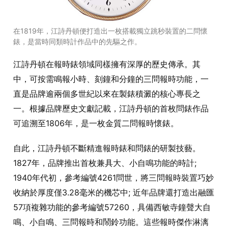
在1819年，江詩丹頓便打造出一枚搭載獨立跳秒裝置的二問懷
錶，是當時同類時計作品中的先驅之作。
江詩丹頓在報時錶領域同樣擁有深厚的歷史傳承。其
中，可按需鳴報小時、刻鐘和分鐘的三問報時功能，一
直是品牌逾兩個多世紀以來在製錶積澱的核心專長之
一。根據品牌歷史文獻記載，江詩丹頓的首枚問錶作品
可追溯至1806年，是一枚金質二問報時懷錶。
自此，江詩丹頓不斷精進報時錶和問錶的研製技藝。
1827年，品牌推出首枚兼具大、小自鳴功能的時計;
1940年代初，參考編號4261問世，將三問報時裝置巧妙
收納於厚度僅3.28毫米的機芯中; 近年品牌還打造出融匯
57項複雜功能的參考編號57260，具備西敏寺鐘聲大自
鳴、小自鳴、三問報時和鬧鈴功能。這些報時傑作淋漓