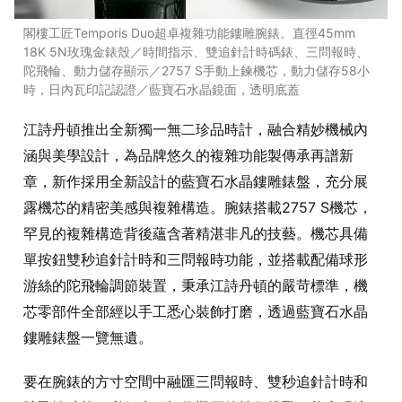
閣樓工匠Temporis Duo超卓複雜功能鏤雕腕錶。直徑45mm
18K 5N玫瑰金錶殼／時間指示、雙追針計時碼錶、三問報時、
陀飛輪、動力儲存顯示／2757 S手動上鍊機芯，動力儲存58小
時，日內瓦印記認證／藍寶石水晶鏡面，透明底蓋
江詩丹頓推出全新獨一無二珍品時計，融合精妙機械內
涵與美學設計，為品牌悠久的複雜功能製傳承再譜新
章，新作採用全新設計的藍寶石水晶鏤雕錶盤，充分展
露機芯的精密美感與複雜構造。腕錶搭載2757 S機芯，
罕見的複雜構造背後蘊含著精湛非凡的技藝。機芯具備
單按鈕雙秒追針計時和三問報時功能，並搭載配備球形
游絲的陀飛輪調節裝置，秉承江詩丹頓的嚴苛標準，機
芯零部件全部經以手工悉心裝飾打磨，透過藍寶石水晶
鏤雕錶盤一覽無遺。
要在腕錶的方寸空間中融匯三問報時、雙秒追針計時和