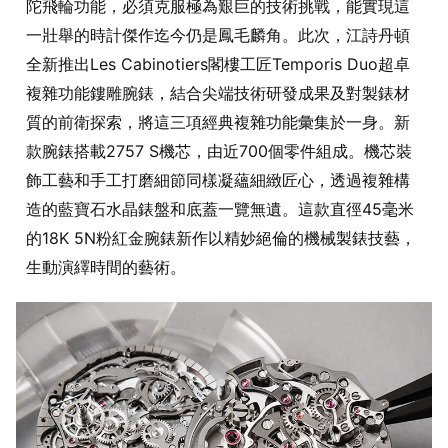
陀飛輪功能，必須克服極為艱巨的技術挑戰，能實現這
一壯舉的時計傑作迄今仍是鳳毛麟角。此次，江詩丹頓
全新推出Les Cabinotiers閣樓工匠Temporis Duo超卓
複雜功能鏤雕腕錶，結合尖端技術研發成果及對製錶材
質的前衛探索，將這三項經典複雜功能彙集於一身。新
款腕錶搭載2757 S機芯，由近700個零件組成。機芯裝
飾工藝和手工打磨細節同樣凝蘊細緻匠心，透過複雜構
造的藍寶石水晶錶盤和底蓋一覽無遺。這款直徑45毫米
的18K 5N粉紅金腕錶新作以精妙絕倫的機械製錶技藝，
生動演繹時間的藝術。