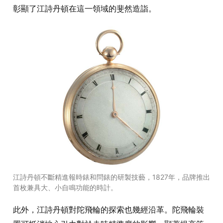
彰顯了江詩丹頓在這一領域的斐然造詣。
江詩丹頓不斷精進報時錶和問錶的研製技藝，1827年，品牌推出
首枚兼具大、小自鳴功能的時計。
此外，江詩丹頓對陀飛輪的探索也幾經沿革。陀飛輪裝