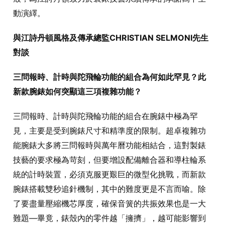
動演繹。
與江詩丹頓風格及傳承總監CHRISTIAN SELMONI先生
對談
三問報時、計時與陀飛輪功能的組合為何如此罕見？此
新款腕錶如何突顯這三項複雜功能？
三問報時、計時與陀飛輪功能的組合在腕錶中極為罕
見，主要是受到腕錶尺寸和精準度的限制。超卓複雜功
能腕錶大多將三問報時與萬年曆功能相結合，這對製錶
技藝的要求極為苛刻，但要增設配備離合器和導柱輪系
統的計時裝置，必須克服更艱巨的微型化挑戰，而新款
腕錶搭載雙秒追針機制，其中的難度更是不言而喻。除
了要盡量壓縮機芯厚度，確保音簧的共振效果也是一大
難題—畢竟，錶殼內的零件越「擁擠」，越可能影響到