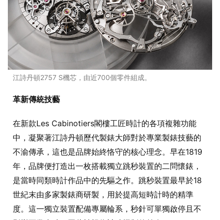
江詩丹頓2757 S機芯，由近700個零件組成。
革新傳統技藝
在新款Les Cabinotiers閣樓工匠時計的各項複雜功能
中，凝聚著江詩丹頓歷代製錶大師對於專業製錶技藝的
不渝傳承，這也是品牌始終恪守的核心理念。早在1819
年，品牌便打造出一枚搭載獨立跳秒裝置的二問懷錶，
是當時同類時計作品中的先驅之作。跳秒裝置最早於18
世紀末由多家製錶商研製，用於提高短時計時的精準
度。這一獨立裝置配備專屬輪系，秒針可單獨啟停且不