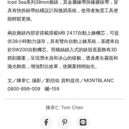
Iced Sea系列38mm腕錶，其金屬鍊帶與橡膠錶帶，皆
具有快拆錶帶結構設計與微調系統，使用者無需工具便
能輕鬆更換。
兩款腕錶內部皆搭載搭載MB 24.17自動上鍊機芯，可提
供38小時動力儲存，具有雙向自動上鍊系統，基礎來自
於SW200自動機芯。而螺絲鎖入式的錶殼底蓋飾有3D
鐫刻圖案，呈現潛水員和冰山的樣貌，透過產生霧面和
拋光飾面，增強對比效果，使圖案栩栩如生。
文／陳韋仁 攝影／劉信佑 資料提供／MONTBLANC
0800-899-009 矚–159
陳韋仁 Tom Chen