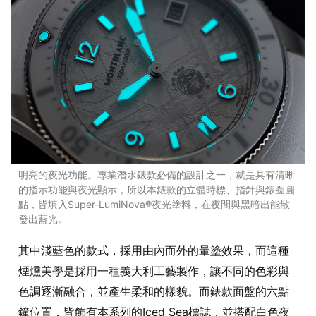
明亮的夜光功能。專業潛水錶款必備的設計之一，就是具有清晰
的指示功能與夜光顯示，所以本錶款的立體時標、指針與錶圈圓
點，皆填入Super-LumiNova®夜光塗料，在夜間與黑暗出能散
發出藍光。
其中淺藍色的款式，採用由內而外的暈塗效果，而這種
煙燻美學是採用一種義大利工藝製作，讓不同的色彩與
色調逐漸融合，並產生柔和的樣貌。而錶款面盤的六點
鐘位置，皆飾有本系列的Iced Sea標誌，並搭配白色夜