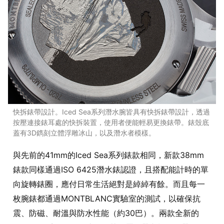
快拆錶帶設計。Iced Sea系列潛水腕皆具有快拆錶帶設計，透過
按壓連接錶耳處的快拆裝置，使用者便能輕易更換錶帶。錶殼底
蓋有3D鐫刻立體浮雕冰山，以及潛水者模樣。
與先前的41mm的Iced Sea系列錶款相同，新款38mm
錶款同樣通過ISO 6425潛水錶認證，且搭配能計時的單
向旋轉錶圈，應付日常生活絕對是綽綽有餘。而且每一
枚腕錶都通過MONTBLANC實驗室的測試，以確保抗
震、防磁、耐溫與防水性能（約30巴）。兩款全新的