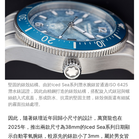
堅固的錶殼結構。由於Iced Sea系列潛水腕錶皆通過ISO 6425
潛水錶認證，因此由精鋼打造的錶殼結構，搭配旋入式錶冠與螺
絲鎖入式底蓋，形成防水、抗震的堅固主體，錶殼側面還有細膩
的霧面拉絲處理。
因此，隨著錶壇近年回歸小尺寸的設計，萬寶龍也在
2025年，推出兩款尺寸為38mm的Iced Sea系列日期顯
示自動零氧腕錶，較原先的錶款小了3mm，屬於男女皆