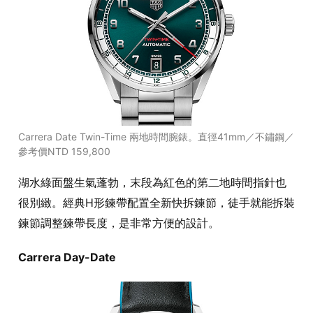
Carrera Date Twin-Time 兩地時間腕錶。直徑41mm／不鏽鋼／
參考價NTD 159,800
湖水綠面盤生氣蓬勃，末段為紅色的第二地時間指針也
很別緻。經典H形鍊帶配置全新快拆鍊節，徒手就能拆裝
鍊節調整鍊帶長度，是非常方便的設計。
Carrera Day-Date