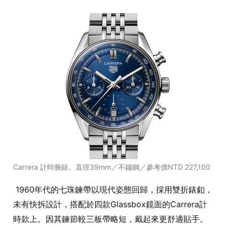
Carrera 計時腕錶。直徑39mm／不鏽鋼／參考價NTD 227,100
1960年代的七珠鍊帶以現代姿態回歸，採用雙折錶釦，
未有快拆設計，搭配於四款Glassbox鏡面的Carrera計
時款上。因其鍊節較三板帶略短，戴起來更舒適貼手。