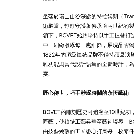
坐落於瑞士山谷深處的特拉姆朗（Tram
術殿堂，靜靜守護著傳承逾兩世紀的製錶技
領下，BOVET始終堅持以手工技藝
中，細緻雕琢每一處細節，展現品牌
1822年的頂級鐘錶品牌不僅持續展
雜功能與當代設計語彙的全新時計，
宴。
匠心傳世，巧手雕琢時間的永恆藝術
BOVET的雕刻歷史可追溯至19世紀
匠藝，使鐘錶工藝昇華至藝術境界。B
由技藝純熟的工匠悉心打磨每一枚零