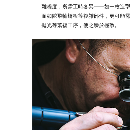
雜程度，所需工時各異——如一枚造型
而如陀飛輪橋板等複雜部件，更可能
拋光等繁複工序，使之臻於極致。