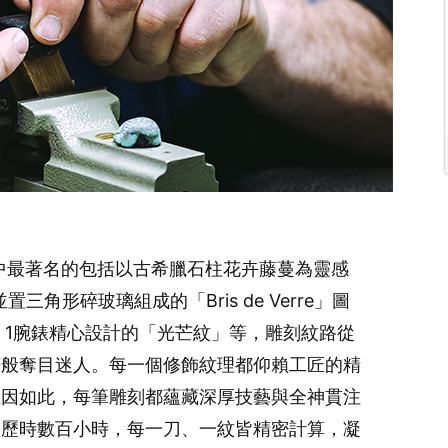
其中最著名的包括以古希臘石柱花卉藤蔓為靈感
並置三角形碎玻璃組成的「Bris de Verre」圖
owess 1腕錶精心設計的「光芒紋」等，雕刻紋路從
芒般奪目迷人。每一個修飾紋理都仰賴工匠的精
正因如此，每筆雕刻都蘊藏深厚技藝與全神貫注
需歷時數百小時，每一刀、一紋皆精密計算，凝