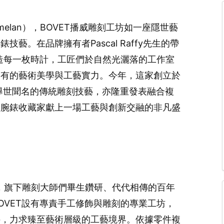
elan），BOVET播威雕刻工坊如一座隱世藝
藝。在品牌擁有者Pascal Raffy先生的帶
打造每一枚時計，工匠們於自然光灑落的工作室
獨有的藝術美學與工藝實力。今年，這家創立於
演舉世聞名的傳統雕刻技藝，亦隆重發表融合複
為腕錶收藏家獻上一場工藝與創新交融的非凡盛
初，旗下雕刻大師們畢生鑽研、代代相傳的百年
OVET設有專責手工修飾與雕刻的專業工坊，
件，力求臻至藝術層級的工藝境界。依據零件複