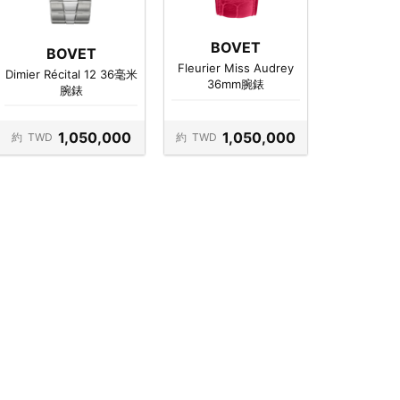
BOVET
BOVET
Fleurier Miss Audrey
Dimier Récital 12 36毫米
36mm腕錶
腕錶
1,050,000
1,050,000
約
TWD
約
TWD