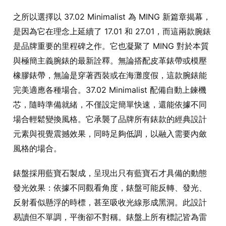
之所以選擇以 37.02 Minimalist 為 MING 新篇章揭幕，
是因為它在理念上延續了 17.01 和 27.01，而這兩款腕錶
是品牌重要的里程碑之作。它也凝聚了 MING 對於本質
與極簡主義腕錶的最新詮釋。無論搭配皮革錶帶或模壓
橡膠錶帶，無論是穿著西裝或在海灘度假，這款腕錶能
完美適應各種場合。37.02 Minimalist 配備自動上鍊機
芯，隨時準備就緒，不僅設定簡單快速，還能依據不同
場合輕鬆變換風格。它承襲了品牌所有錶款的經典設計
元素與視覺震撼效果，同時足夠低調，以融入需要內斂
風格的場合。
錶盤採用藍寶石製成，呈現出只有藍寶石才具備的動態
發光效果：依據不同觀看角度，錶盤可能反轉、發光、
反射看似懸浮的時標，甚至吸收光線形成黑洞。此設計
易讀但不單調，平衡卻不對稱。錶盤上所有標記皆為雷