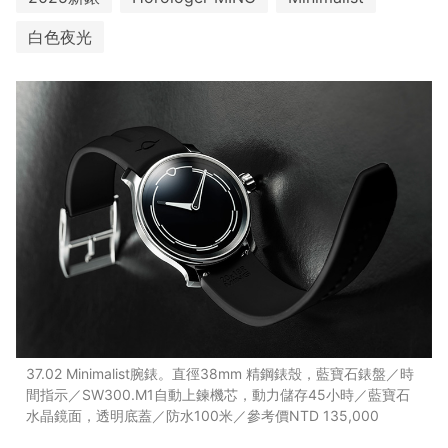
白色夜光
37.02 Minimalist腕錶。直徑38mm 精鋼錶殼，藍寶石錶盤／時
間指示／SW300.M1自動上鍊機芯，動力儲存45小時／藍寶石
水晶鏡面，透明底蓋／防水100米／參考價NTD 135,000