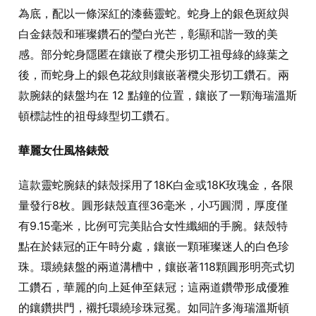
為底，配以一條深紅的漆藝靈蛇。蛇身上的銀色斑紋與
白金錶殼和璀璨鑽石的瑩白光芒，彰顯和諧一致的美
感。部分蛇身隱匿在鑲嵌了欖尖形切工祖母綠的綠葉之
後，而蛇身上的銀色花紋則鑲嵌著欖尖形切工鑽石。兩
款腕錶的錶盤均在 12 點鐘的位置，鑲嵌了一顆海瑞溫斯
頓標誌性的祖母綠型切工鑽石。
華麗女仕風格錶殼
這款靈蛇腕錶的錶殼採用了18K白金或18K玫瑰金，各限
量發行8枚。圓形錶殼直徑36毫米，小巧圓潤，厚度僅
有9.15毫米，比例可完美貼合女性纖細的手腕。錶殼特
點在於錶冠的正午時分處，鑲嵌一顆璀璨迷人的白色珍
珠。環繞錶盤的兩道溝槽中，鑲嵌著118顆圓形明亮式切
工鑽石，華麗的向上延伸至錶冠；這兩道鑽帶形成優雅
的鑲鑽拱門，襯托環繞珍珠冠冕。如同許多海瑞溫斯頓