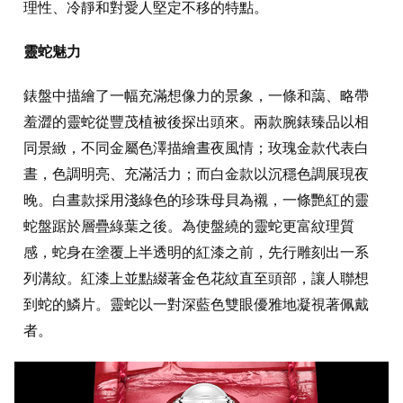
理性、冷靜和對愛人堅定不移的特點。
靈蛇魅力
錶盤中描繪了一幅充滿想像力的景象，一條和藹、略帶
羞澀的靈蛇從豐茂植被後探出頭來。兩款腕錶臻品以相
同景緻，不同金屬色澤描繪晝夜風情；玫瑰金款代表白
晝，色調明亮、充滿活力；而白金款以沉穩色調展現夜
晚。白晝款採用淺綠色的珍珠母貝為襯，一條艷紅的靈
蛇盤踞於層疊綠葉之後。為使盤繞的靈蛇更富紋理質
感，蛇身在塗覆上半透明的紅漆之前，先行雕刻出一系
列溝紋。紅漆上並點綴著金色花紋直至頭部，讓人聯想
到蛇的鱗片。靈蛇以一對深藍色雙眼優雅地凝視著佩戴
者。