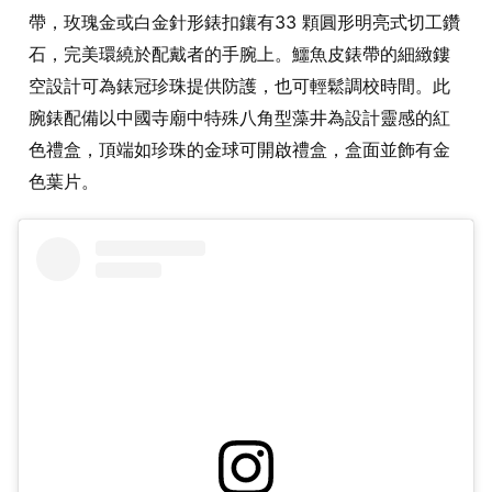
帶，玫瑰金或白金針形錶扣鑲有33 顆圓形明亮式切工鑽
石，完美環繞於配戴者的手腕上。鱷魚皮錶帶的細緻鏤
空設計可為錶冠珍珠提供防護，也可輕鬆調校時間。此
腕錶配備以中國寺廟中特殊八角型藻井為設計靈感的紅
色禮盒，頂端如珍珠的金球可開啟禮盒，盒面並飾有金
色葉片。