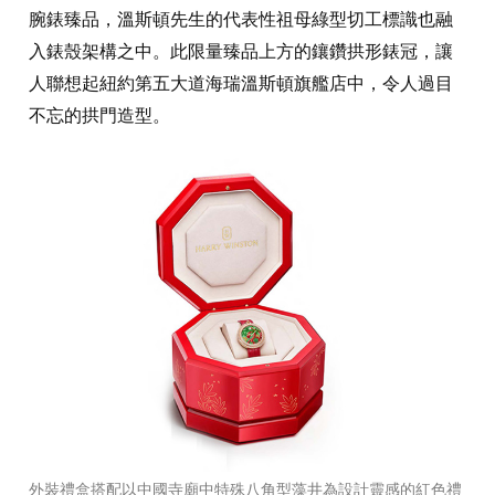
腕錶臻品，溫斯頓先生的代表性祖母綠型切工標識也融
入錶殼架構之中。此限量臻品上方的鑲鑽拱形錶冠，讓
人聯想起紐約第五大道海瑞溫斯頓旗艦店中，令人過目
不忘的拱門造型。
外裝禮盒搭配以中國寺廟中特殊八角型藻井為設計靈感的紅色禮