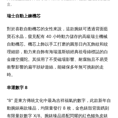
盒。
瑞士自動上鍊機芯
對於喜歡自動機芯的女性來說，這款腕錶可透過背面藍
寶石水晶，窺見配有 40 小時動力儲存的高級瑞士機械
自動機芯。機芯上飾以手工打磨的圓形日內瓦飾紋和紋
理細節，動力來自飾有海瑞溫斯頓經典祖母綠標誌的白
金鏤空擺陀。其採用了不受磁場影響、耐腐蝕且不易受
衝擊影響的扁平狀矽遊絲，能確保多年無可挑剔的走
時。
幸運數字 8
"8" 是東方傳統文化中最為吉祥福氣的數字，此款新年自
動腕錶兩款臻品，均限量發行 8 枚，金色錶殼背面鐫刻
有限量款數字 X/8。腕錶臻品搭配閃耀的紅色鱷魚皮錶