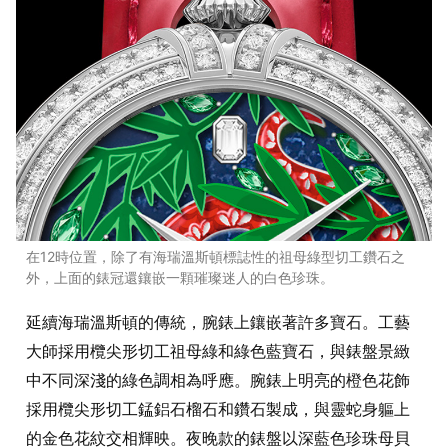
在12時位置，除了有海瑞溫斯頓標誌性的祖母綠型切工鑽石之
外，上面的錶冠還鑲嵌一顆璀璨迷人的白色珍珠。
延續海瑞溫斯頓的傳統，腕錶上鑲嵌著許多寶石。工藝
大師採用欖尖形切工祖母綠和綠色藍寶石，與錶盤景緻
中不同深淺的綠色調相為呼應。腕錶上明亮的橙色花飾
採用欖尖形切工錳鋁石榴石和鑽石製成，與靈蛇身軀上
的金色花紋交相輝映。夜晚款的錶盤以深藍色珍珠母貝