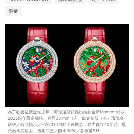
限量
為了歡喜迎接金蛇之年，海瑞溫斯頓推出兩款全新Moments系列
2025蛇年限定腕錶。直徑36 mm（左）白金錶殼（右）玫瑰金
錶殼／時間指示／HW2010自動上鍊機芯，動力儲存40小時／藍
寶石水晶鏡面，透明底蓋／防水30米／各限量8只