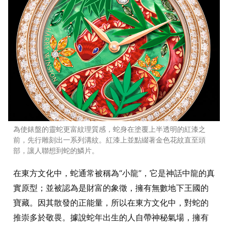
為使錶盤的靈蛇更富紋理質感，蛇身在塗覆上半透明的紅漆之
前，先行雕刻出一系列溝紋。紅漆上並點綴著金色花紋直至頭
部，讓人聯想到蛇的鱗片。
在東方文化中，蛇通常被稱為“小龍”，它是神話中龍的真
實原型；並被認為是財富的象徵，擁有無數地下王國的
寶藏。因其散發的正能量，所以在東方文化中，對蛇的
推崇多於敬畏。據說蛇年出生的人自帶神秘氣場，擁有