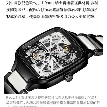
列中首款雙色款式，由Rado 瑞士雷達表經典材質-高科
技陶瓷製成，配飾八顆頂級威塞爾頓鑽石和四顆黑鑽所
製成的時標，使每款腕錶的視覺吸引力令人更加驚豔。
Rado瑞士雷達表透過鏤空錶盤可以看到為腕錶提供動力的環形
紋裝飾機芯，配飾八顆頂級威塞爾頓鑽石和四顆黑鑽所製成的時