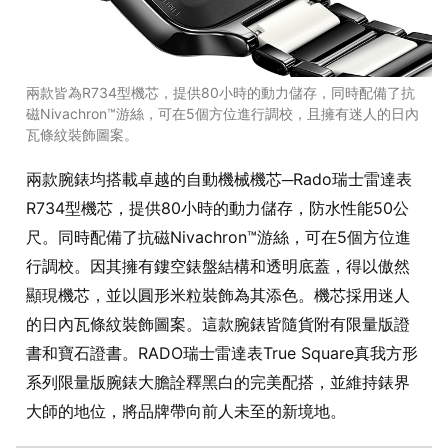
兩款皆為R734型機芯，提供80小時的動力儲存，同時配備了抗
磁Nivachron™游絲，可在5個方位進行調校，且擁有迷人的日內
瓦條紋裝飾圖案。
兩款腕錶均搭載卓越的自動機械機芯─Rado瑞士雷達表
R734型機芯，提供80小時的動力儲存，防水性能50公
尺。同時配備了抗磁Nivachron™游絲，可在5個方位進
行調校。因其擁有鏤空錶盤結構和透明底蓋，得以傲然
顯現機芯，並以圓形米粒裝飾為其添色。機芯採用迷人
的日內瓦條紋裝飾圖案。這款腕錶皆隨貨附有限量版證
書和寶石證書。RADO瑞士雷達表True Square真我方形
系列限量版腕錶大膽詮釋黑白的完美配搭，並維持錶界
大師的地位，將品牌帶向前人未至的新境地。