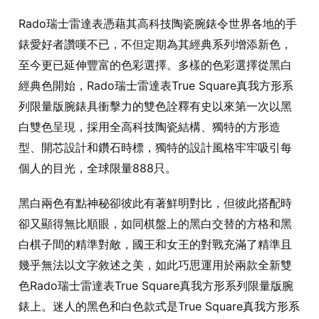
Rado瑞士雷達表憑藉其高科技陶瓷腕錶令世界各地的手
錶愛好者讚嘆不已，不但定期為其經典系列增添新色，
至今更已延伸豐富的色彩選擇。多樣的色彩選擇從黑白
經典色開始，Rado瑞士雷達表True Square真我方形系
列限量版腕錶具衝擊力的雙色詮釋有史以來第一次以黑
白雙色呈現，採用全高科技陶瓷結構、獨特的方形造
型、開芯設計和鑽石時標，獨特的設計風格牢牢吸引每
個人的目光，全球限量888只。
黑白兩色有點神秘卻彼此有著鮮明對比，但彼此搭配時
卻又顯得無比順眼，如同棋盤上的黑白交替的方格和黑
白棋子間的精準對敵，國王和女王的對戰充滿了精準且
幾乎無法以文字敘述之美，如此巧思運用於兩款全新雙
色Rado瑞士雷達表True Square真我方形系列限量版腕
錶上。迷人的黑色和白色款式是True Square真我方形系