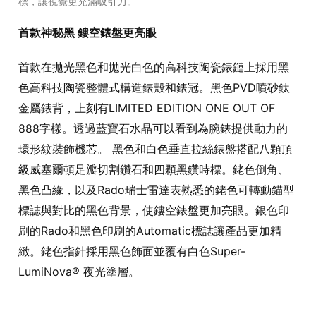
標，讓視覺更充滿吸引力。
首款神秘黑 鏤空錶盤更亮眼
首款在拋光黑色和拋光白色的高科技陶瓷錶鏈上採用黑
色高科技陶瓷整體式構造錶殼和錶冠。黑色PVD噴砂鈦
金屬錶背，上刻有LIMITED EDITION ONE OUT OF
888字樣。透過藍寶石水晶可以看到為腕錶提供動力的
環形紋裝飾機芯。 黑色和白色垂直拉絲錶盤搭配八顆頂
級威塞爾頓足瓣切割鑽石和四顆黑鑽時標。銠色倒角、
黑色凸緣，以及Rado瑞士雷達表熟悉的銠色可轉動錨型
標誌與對比的黑色背景，使鏤空錶盤更加亮眼。銀色印
刷的Rado和黑色印刷的Automatic標誌讓產品更加精
緻。銠色指針採用黑色飾面並覆有白色Super-
LumiNova® 夜光塗層。