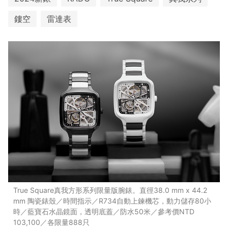
鏤空
雷達表
True Square真我方形系列限量版腕錶。直徑38.0 mm x 44.2
mm 陶瓷錶殼／時間指示／R734自動上鍊機芯，動力儲存80小
時／藍寶石水晶鏡面，透明底蓋／防水50米／參考價NTD
103,100／各限量888只