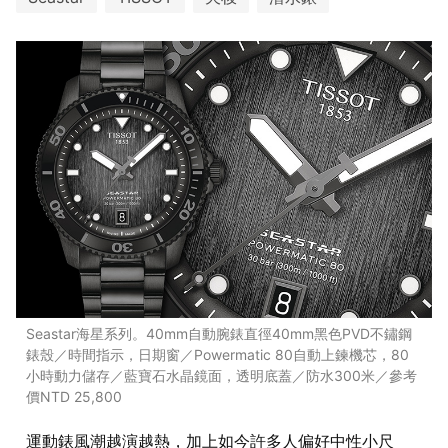
Seastar海星系列。40mm自動腕錶直徑40mm黑色PVD不鏽鋼
錶殼／時間指示，日期窗／Powermatic 80自動上鍊機芯，80
小時動力儲存／藍寶石水晶鏡面，透明底蓋／防水300米／參考
價NTD 25,800
運動錶風潮越演越熱，加上如今許多人偏好中性小尺