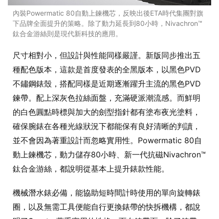
內裝Powermatic 80自動上鍊機芯，反映出後ETA時代集團對旗
下品牌全面提升的策略。除了動力延長到80小時，Nivachron™
鈦合金游絲則是現代新科技的應用。
尺寸相對小，但設計與性能同樣嚴謹。新版同步推出五
種配色版本，這款是首度發表的全黑版本，以黑色PVD
不鏽鋼錶殼，搭配同樣是近期逐漸躍升主流的黑色PVD
鍊帶。配上深灰色拉絲面盤，充滿硬派潮流感。而鮮明
的白色圓點時標與加大的劍型指針都有塗布夜光塗料，
確保腕錶在各種光線狀況下都能保有良好清晰的判讀，
並不會因為著重設計而忽略實用性。Powermatic 80自
動上鍊機芯，動力儲存80小時、新一代抗磁Nivachron™
鈦合金游絲，都說明從基本上提升錶款性能。
機械潛水錶必備，能協助短時間計時使用的單向旋轉錶
圈，以及無需工具便能自行更換錶帶的快拆機構，都說