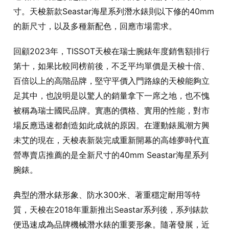
寸。天梭新款Seastar海星系列潛水錶則以下修的40mm
的新尺寸，以及多種新配色，回應市場需求。
回顧2023年，TISSOT天梭在瑞士腕錶年度銷售額排行
第十，如果比較同榜前後，不乏平均單價是天梭十倍、
百倍以上的高階品牌，堅守平價入門路線的天梭能夠立
足其中，也說明是以驚人的銷量拿下一席之地，也不愧
被稱為瑞士國民品牌。實惠的價格、實用的性能，對市
場反應迅速都創造如此成就的原因。在運動錶風潮方興
未艾的現在，天梭表新裝完成重新開幕的高雄夢時代直
營專賣店推薦的是全新尺寸的40mm Seastar海星系列
腕錶。
典型的潛水錶形象、防水300米、著重穩定耐用等特
質，天梭在2018年重新推出Seastar系列後，系列錶款
便迅速成為品牌機械潛水錶的重要形象。隨著發展，近