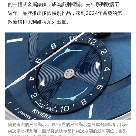
的一體式金屬錶鍊，成為識別標誌。去年系列歡慶五十
週年，品牌推出多款特別作品，來到2024年首發的第一
款新錶也以利維拉系列出擊。
簡易辨識的潮汐顯示；6點位置的潮汐顯示盤分成4個區塊，代表
兩次潮起和潮落，圓形符號標示當日兩次漲潮的最高潮位，圓盤