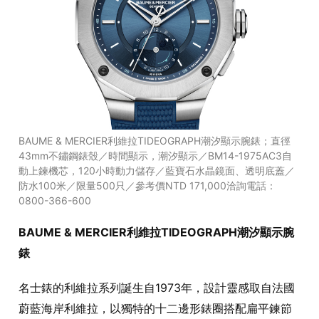
BAUME & MERCIER利維拉TIDEOGRAPH潮汐顯示腕錶；直徑
43mm不鏽鋼錶殼／時間顯示，潮汐顯示／BM14-1975AC3自
動上鍊機芯，120小時動力儲存／藍寶石水晶鏡面、透明底蓋／
防水100米／限量500只／參考價NTD 171,000洽詢電話：
0800-366-600
BAUME & MERCIER利維拉TIDEOGRAPH潮汐顯示腕
錶
名士錶的利維拉系列誕生自1973年，設計靈感取自法國
蔚藍海岸利維拉，以獨特的十二邊形錶圈搭配扁平鍊節