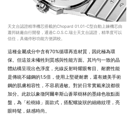
天文台認證精準機芯搭載的Chopard 01.01-C型自動上鍊機芯由
蕭邦錶廠自行開發，通過C.O.S.C.瑞士天文台認證，精準度可以
信任，具備停秒功能方便調校。
這種金屬成分中含有70%循環再造材質，因此極為環
保。但這並未犧牲到質感與性能方面。其均勻一致的晶
體結構呈現出色淨度，光線反射時耀眼奪目、耐磨性能
是傳統不鏽鋼的1.5倍，使用上堅硬耐磨，還有媲美手術
鋼的肌膚相容性，不容易過敏。對於日常實戴來說都很
加分。此款以象徵阿爾卑斯山蒼翠樹林的墨綠色妝點面
盤，為「松樹綠」面款式，搭配螺旋狀的細緻紋理，亮
眼時髦，錶感時尚。