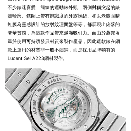
不少錶迷喜愛，簡練的運動錶外觀、兩側對稱突起的錶
殼輪廓、錶圈上帶有辨識度的外露螺絲、和以老鷹眼睛
虹膜為靈感設計的放射紋理面盤等等，都展現出俐落的
奢華質感，為這款作品帶來滿滿吸引力。而由於蕭邦著
重於使用可持續發展材質來製作產品，因此這款錶在鋼
款上運用的材質非一般不鏽鋼，而是採用品牌獨有的
Lucent Sel A223鋼材製作。