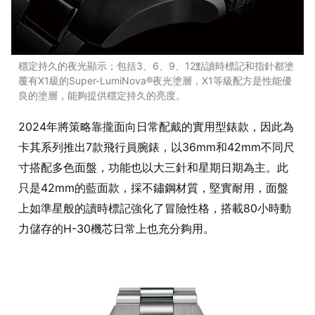
穩定持久的夜光顯示；包括3、6、9、12點讀時標記和指針都塗
覆有X1級的Super-LumiNova®夜光塗層，X1等級配方是性能優
良的塗層，能夠提供穩定持久的亮度。
2024年將策略靠攏面向日常配戴的實用型錶款，因此為
卡其系列推出7款飛行員腕錶，以36mm和42mm不同尺
寸搭配多色面盤，功能也以大三針和星期日期為主。此
只是42mm的藍面款，採不鏽鋼材質，堅實耐用，面盤
上如準星般的讀時標記強化了冒險性格，搭載80小時動
力儲存的H-30機芯日常上也充分夠用。