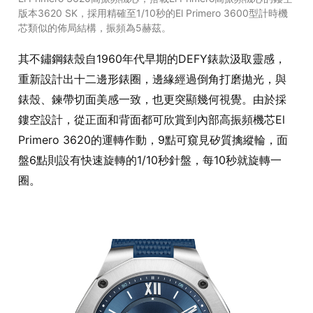
版本3620 SK，採用精確至1/10秒的El Primero 3600型計時機
芯類似的佈局結構，振頻為5赫茲。
其不鏽鋼錶殼自1960年代早期的DEFY錶款汲取靈感，
重新設計出十二邊形錶圈，邊緣經過倒角打磨拋光，與
錶殼、鍊帶切面美感一致，也更突顯幾何視覺。由於採
鏤空設計，從正面和背面都可欣賞到內部高振頻機芯El
Primero 3620的運轉作動，9點可窺見矽質擒縱輪，面
盤6點則設有快速旋轉的1/10秒針盤，每10秒就旋轉一
圈。