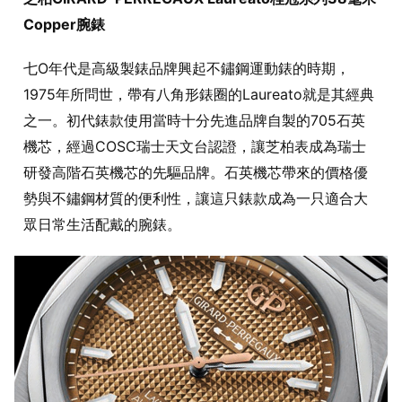
Copper腕錶
七O年代是高級製錶品牌興起不鏽鋼運動錶的時期，
1975年所問世，帶有八角形錶圈的Laureato就是其經典
之一。初代錶款使用當時十分先進品牌自製的705石英
機芯，經過COSC瑞士天文台認證，讓芝柏表成為瑞士
研發高階石英機芯的先驅品牌。石英機芯帶來的價格優
勢與不鏽鋼材質的便利性，讓這只錶款成為一只適合大
眾日常生活配戴的腕錶。