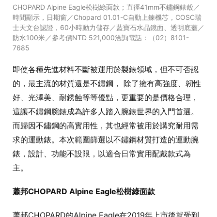
CHOPARD Alpine Eagle松樹綠面款；直徑41mm不鏽鋼錶殼／
時間顯示，日期窗／Chopard 01.01-C自動上鍊機芯，COSC瑞
士天文台認證，60小時動力儲存／藍寶石水晶鏡面、透明底蓋／
防水100米／參考價NTD 521,000洽詢電話：（02）8101-
7685
即使各種先進材料不斷被運用於製錶領域，但不可否認
的，最主流的材質還是不鏽鋼， 除了擁有高強度、韌性
好、光澤美、耐銹蝕等等優點，更重要的是價格合理，
這讓不鏽鋼腕錶成為許多人踏入腕錶世界的入門首選。
而歸因不鏽鋼的高實用性，其也經常被用於講究耐用需
求的運動錶。本次範圍篩選以不鏽鋼材質打造的運動腕
錶，設計、功能不設限，以適合日常實用配戴款式為
主。
蕭邦CHOPARD Alpine Eagle松樹綠面款
蕭邦CHOPARD的Alpine Eagle在2019年上市後就受到