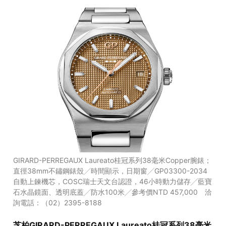
GIRARD-PERREGAUX Laureato桂冠系列38毫米Copper腕錶；
直徑38mm不鏽鋼錶殼╱時間顯示，日期窗╱GP03300-2034
自動上鍊機芯，COSC瑞士天文台認證，46小時動力儲存╱藍寶
石水晶鏡面、透明底蓋╱防水100米╱參考價NTD 457,000 洽
詢電話：（02）2395-8188
芝柏GIRARD-PERREGAUX Laureato桂冠系列38毫米