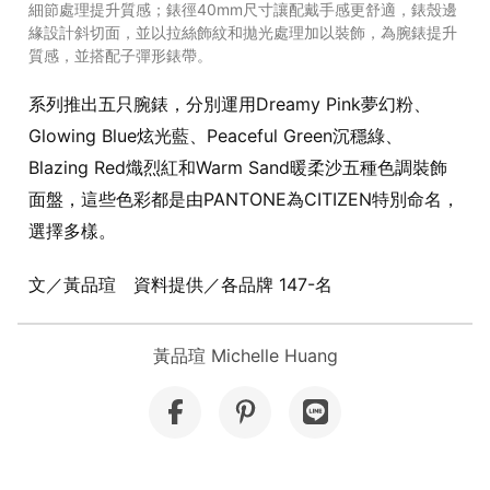
細節處理提升質感；錶徑40mm尺寸讓配戴手感更舒適，錶殼邊
緣設計斜切面，並以拉絲飾紋和拋光處理加以裝飾，為腕錶提升
質感，並搭配子彈形錶帶。
系列推出五只腕錶，分別運用Dreamy Pink夢幻粉、
Glowing Blue炫光藍、Peaceful Green沉穩綠、
Blazing Red熾烈紅和Warm Sand暖柔沙五種色調裝飾
面盤，這些色彩都是由PANTONE為CITIZEN特別命名，
選擇多樣。
文／黃品瑄 資料提供／各品牌 147-名
黃品瑄 Michelle Huang