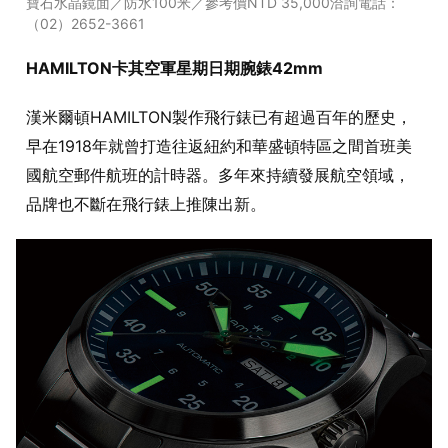
寶石水晶鏡面／防水100米／參考價NTD 35,000洽詢電話：
（02）2652-3661
HAMILTON卡其空軍星期日期腕錶42mm
漢米爾頓HAMILTON製作飛行錶已有超過百年的歷史，
早在1918年就曾打造往返紐約和華盛頓特區之間首班美
國航空郵件航班的計時器。多年來持續發展航空領域，
品牌也不斷在飛行錶上推陳出新。