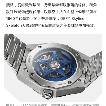
腕錶，從錶殼到錶圈，乃至錶鍊都以俐落的線條、稜角
設計展現強烈現代感。以鏤空手法在面盤上勾勒品牌在
1960年代錶款上的四芒星圖案，DEFY Skyline
Skeleton天際線鏤空腕錶將建築之美發揮到更加極致。
El Primero 3620高振頻機芯；搭載El Primero高振頻機芯的鏤空