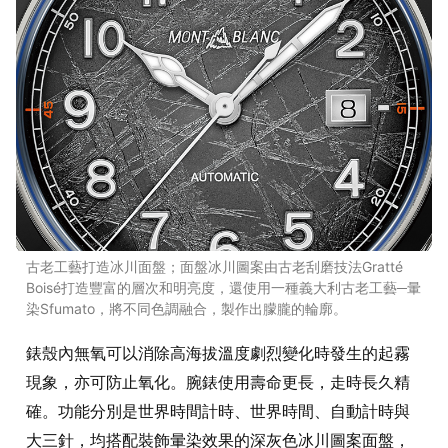
古老工藝打造冰川面盤；面盤冰川圖案由古老刮磨技法Gratté
Boisé打造豐富的層次和明亮度，還使用一種義大利古老工藝─暈
染Sfumato，將不同色調融合，製作出朦朧的輪廓。
錶殼內無氧可以消除高海拔溫度劇烈變化時發生的起霧
現象，亦可防止氧化。腕錶使用壽命更長，走時長久精
確。功能分別是世界時間計時、世界時間、自動計時與
大三針，均搭配裝飾暈染效果的深灰色冰川圖案面盤，