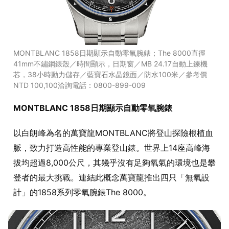
MONTBLANC 1858日期顯示自動零氧腕錶；The 8000直徑
41mm不鏽鋼錶殼／時間顯示，日期窗／MB 24.17自動上鍊機
芯，38小時動力儲存／藍寶石水晶鏡面／防水100米／參考價
NTD 100,100洽詢電話：0800-899-009
MONTBLANC 1858日期顯示自動零氧腕錶
以白朗峰為名的萬寶龍MONTBLANC將登山探險根植血
脈，致力打造高性能的專業登山錶。世界上14座高峰海
拔均超過8,000公尺，其幾乎沒有足夠氧氣的環境也是攀
登者的最大挑戰。連結此概念萬寶龍推出四只「無氧設
計」的1858系列零氧腕錶The 8000。