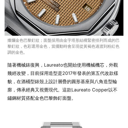
燦爛金色巴黎釘紋；面盤採用由金字塔形結構緊密排列而成的巴
黎釘紋，色彩選用金色，當擺動時會呈現從黃褐色過渡到粉紅色
調的金色。
隨著機械錶復興，Laureato也開始使用機械機芯，外觀
幾經改變，目前採用造型是2017年發表的第五代改款樣
貌，在酒桶型錶殼上設計層疊的圓形基座與八角造型輪
廓，傳承經典又視覺現代。這款Laureato Copper以不
鏽鋼材質搭配金色巴黎飾釘面盤。