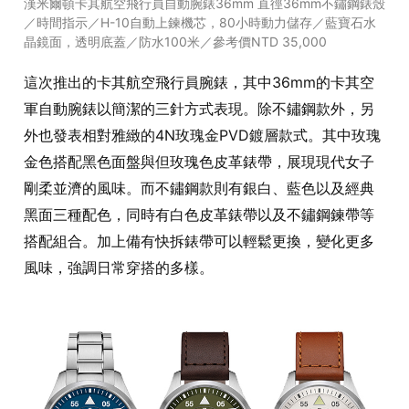
漢米爾頓卡其航空飛行員自動腕錶36mm 直徑36mm不鏽鋼錶殼
／時間指示／H-10自動上鍊機芯，80小時動力儲存／藍寶石水
晶鏡面，透明底蓋／防水100米／參考價NTD 35,000
這次推出的卡其航空飛行員腕錶，其中36mm的卡其空
軍自動腕錶以簡潔的三針方式表現。除不鏽鋼款外，另
外也發表相對雅緻的4N玫瑰金PVD鍍層款式。其中玫瑰
金色搭配黑色面盤與但玫瑰色皮革錶帶，展現現代女子
剛柔並濟的風味。而不鏽鋼款則有銀白、藍色以及經典
黑面三種配色，同時有白色皮革錶帶以及不鏽鋼鍊帶等
搭配組合。加上備有快拆錶帶可以輕鬆更換，變化更多
風味，強調日常穿搭的多樣。