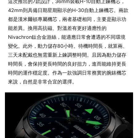
這次推出的7款設計，36mm裝載H-10自動上鍊機芯，
42mm則具備日期星期顯示的H-30自動上鍊機芯。兩款
都是漢米爾頓專屬機芯，兩者基礎相同，主要是顯示功
能差異。換用高抗磁、對溫差有更好適應性的
Nivachron鈦合金游絲，能適應日常會遭遇的不同環境
變化。此外，動力儲存80小時。待機時間長，就算兩、
三天未配戴也無需重新上鍊調整時間。且因為動力儲存
時間長，會保持更長時間的良好扭力，進而能維持更長
時間的運作穩定度。作為一款強調日常務實的腕錶機芯
來說，自然是非常合宜的選擇。