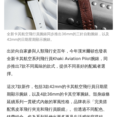
全新卡其航空飛行員腕錶同步推出36mm的三針自動腕錶，以及
42mm的日期星期顯示腕錶。
出於向自家參與人類飛行史百年，今年漢米爾頓也發表
全新卡其航空系列飛行員Khaki Aviation Pilot腕錶，同
步推出7款不同風味的款式，提供不同喜好的配戴者選
擇。
這次7款新作，包括3款42mm的卡其航空飛行員日期星
期顯示腕錶，以及4款36mm的卡其空軍腕錶。殼身線條
延續系列一貫硬式內斂的軍風性格，品牌表示「完美搭
配舊皮革飛行夾克和飛行員眼鏡」。但透過不同配色、
錶帶組合，也為系列延伸出更多更具生活感的穿搭組