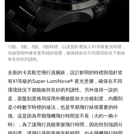
12點、3點、6點、9點時標，以及指針都加入X1等級夜光時標，
光線昏暗時會有更單純的視覺，確保錶款在不同環境狀況下都保
有良好的判讀性。
全新的卡其航空飛行員腕錶，設計鮮明的時標與指針皆
有X1等級的Super-LumiNova® 夜光塗層，確保在不同
環境狀況下都能維持良好的判讀性。另外值得一說的
是，面盤刻度佈局採用外圈搶眼加大分鐘刻度，內圈則
是小時數字時標的做法，也是早期飛行錶很重要的特
徵。這是因為早期飛機飛行時間並不長（大約一兩小
時），為了讓飛行員能掌握飛行時間，因此特別強調分
鐘刻度，讓飛行員能掌握返航時間。如今飛機飛行時間