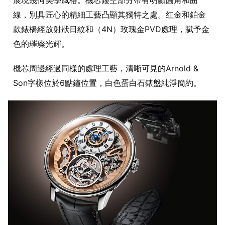
線，別具匠心的精細工藝凸顯其獨特之處。红金和鉑金
款錶橋經放射狀日紋和（4N）玫瑰金PVD處理，賦予金
色的璀璨光輝。
機芯周邊經過同樣的處理工藝，清晰可見的Arnold &
Son字樣位於6點鐘位置，白色蛋白石錶盤純淨簡約。