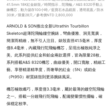
41.5mm 18K紅金錶殼／時間指示，陀飛輪／A&S 8320手動上
鍊機芯，動力儲存100小時／藍寶石水晶鏡面，透明底蓋／防水
30米／限量28只／參考價NTD 2,800,000
ARNOLD & SON推出全新Ultrathin Tourbillon
Skeleton超薄陀飛輪鏤空腕錶，彎曲優雅、洞見寬廣，
簡潔而精緻，無不引人注目。錶殼直徑41.5毫米，厚度
僅8.4毫米，內藏飛行陀飛輪機芯，呈現出極致純淨之
美。此系列提供紅金和鉑金兩款選擇，皆為限量28枚。
系列搭載A&S 8320機芯，曲線優美，開口寬敞，精細工
藝。享譽精湛精準度，而奢華的紅金（5N）或鉑金
（Pt950）材質錶殼則更添腕錶風采。
機芯極致纖巧，厚度僅3.3毫米，屬於最薄的鏤空陀飛輪
之一。搭載一分鐘飛行陀飛輪，配備變量慣性擺輪，確
保穩定校準。