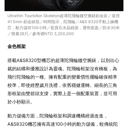
Ultrathin Tourbillon Skeleton超薄陀飛輪鏤空腕錶鉑金款／直徑
41.5mm 鉑金錶殼／時間指示，陀飛輪／A&S 8320手動上鍊機
芯，動力儲存100小時／藍寶石水晶鏡面，透明底蓋／防水30米
／限量28只／參考價NTD 3,200,000
金色框架
搭載A&S8320型機芯的超薄陀飛輪鏤空腕錶，以別出心
裁的結構和優雅設計為靈魂。陀飛輪框架沒有橋板，為
飛行陀飛輪的一種。擁有配重的變量慣性擺輪確保精準
校準，即使經歷歲月洗禮，依舊穩健運轉。細長的三角
形框架由雙箭頭支撐，實際上是一個配重裝置，並可用
於小秒顯示。
動力儲備方面，陀飛輪框架和調速機構經過改進，
A&S8320機芯擁有高達100小時的動力儲備，較傳統陀