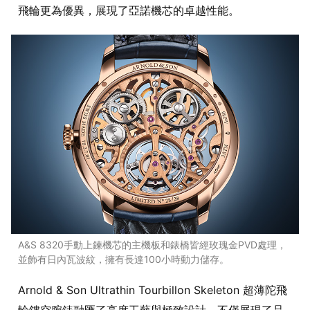
飛輪更為優異，展現了亞諾機芯的卓越性能。
A&S 8320手動上鍊機芯的主機板和錶橋皆經玫瑰金PVD處理，
並飾有日內瓦波紋，擁有長達100小時動力儲存。
Arnold & Son Ultrathin Tourbillon Skeleton 超薄陀飛