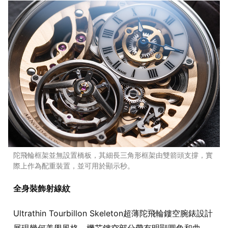
陀飛輪框架並無設置橋板，其細長三角形框架由雙箭頭支撐，實
際上作為配重裝置，並可用於顯示秒。
全身裝飾射線紋
Ultrathin Tourbillon Skeleton超薄陀飛輪鏤空腕錶設計
展現幾何美學風格。機芯鏤空部分帶有明顯圓角和曲