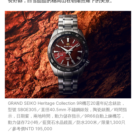
長野縣，白雪皚皚的穗高山在朝陽照耀下的美景。
GRAND SEIKO Heritage Collection 9R機芯20週年紀念錶款，
型號 SBGE305／直徑40.5mm 不鏽鋼錶殼，陶瓷錶圈／時間指
示，日期窗，兩地時間，動力儲存指示／9R66自動上鍊機芯，
動力儲存72小時／藍寶石水晶鏡面／防水200米／限量1,300只
／參考價NTD 195,000