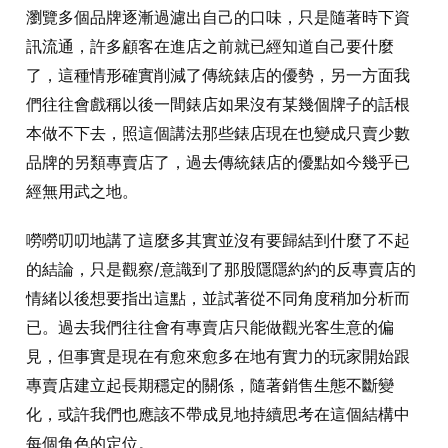
瀏覽多個品牌逐漸過濾出自己的口味，只是隨著時下資
訊流通，許多顧客在進店之前就已經知道自己要什麼
了，這種情形確實削減了傳統錶店的優勢，另一方面我
們往往會戲稱以後一間錶店如果沒有某幾個牌子的話根
本做不下去，照這個講法那些錶店現在也變成只賣少數
品牌的另類專賣店了，過去傳統錶店的優點如今幾乎已
經無用武之地。
嘮嘮叨叨地講了這麼多其實並沒有要歸結到什麼了不起
的結論，只是觀察/意識到了那股隱隱約約的反專賣店的
情緒以後想要指出這點，並試著從不同角度稍加分析而
已。過去我們往往會有專賣店只能做觀光客生意的偏
見，但事實是現在有愈來愈多在地有實力的玩家開始跟
專賣店建立起長期穩定的關係，隨著銷售生態不斷變
化，或許我們也應該不帶成見地持續思考在這個結構中
每個角色的定位。