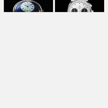
鐘錶部落
鐘錶部落
淺談日期窗的形狀和
無聊得只剩下錢
方向
Mar 4, 2022
Aug 11, 2023
新聞活動
新聞活動
台中大遠百伯爵精品
海瑞溫斯頓米蘭專賣
店新開幕 金馬影帝吳
店隆重開幕
慷仁親臨現場見證光
Dec 20, 2021