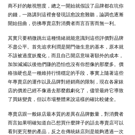
商不奸的敵視態度，總之一開始就假設了品牌都在坑你
的錢，一路講到這裡會發現話愈說愈難聽，論調也逐漸
開始扭曲，彷彿專賣店對消費者而言百害而無一利。
其實只要稍微跳出這種情緒就能意識到這些評價對品牌
不盡公平。首先追求利潤是開門做生意的基本，原本就
不該被過度妖魔化，而且自己開店意味著額外的成本，
加加減減以後他們賺的恐怕也沒有你想像的那麼多。價
格強硬也是一種維持行情穩定的手段，事實上隨著這些
年專賣店的運作以及品牌對經銷商的限制，現在各家錶
店的價差已經不像過去那麼戲劇化了，儘管最終它導致
了買錶變貴，但以市場整體來說這樣的確比較健全。
專賣店跟一般錶店最本質的差異在品牌數量，對消費者
而言如果明確知道自己想買什麼牌子的話去專賣店可以
看到更完整的產品，反之在傳統錶店則是能夠透過一次