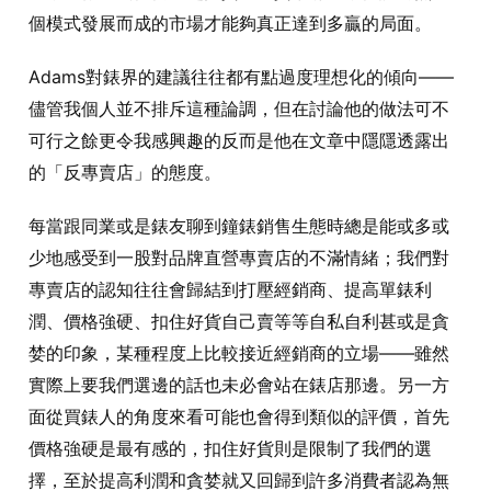
個模式發展而成的市場才能夠真正達到多贏的局面。
Adams對錶界的建議往往都有點過度理想化的傾向——
儘管我個人並不排斥這種論調，但在討論他的做法可不
可行之餘更令我感興趣的反而是他在文章中隱隱透露出
的「反專賣店」的態度。
每當跟同業或是錶友聊到鐘錶銷售生態時總是能或多或
少地感受到一股對品牌直營專賣店的不滿情緒；我們對
專賣店的認知往往會歸結到打壓經銷商、提高單錶利
潤、價格強硬、扣住好貨自己賣等等自私自利甚或是貪
婪的印象，某種程度上比較接近經銷商的立場——雖然
實際上要我們選邊的話也未必會站在錶店那邊。另一方
面從買錶人的角度來看可能也會得到類似的評價，首先
價格強硬是最有感的，扣住好貨則是限制了我們的選
擇，至於提高利潤和貪婪就又回歸到許多消費者認為無