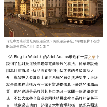
你是專賣店派還是傳統錶店派？傳統錶店要是只靠兩個牌子在撐
的話跟專賣店又有什麼分別？
《A Blog to Watch》的Ariel Adams最近在一篇
文章
中
談到了他對於這幾年鐘錶電商發展的看法。簡單來說他
認為目前市場上從品牌直營到小型零售的各級電商太
多，導致投入發展線上銷售系統的資金無法集中，最終
就是像現在這樣沒有一家有辦法提供真正優越的服務品
質，他的建議是品牌與其各自為政一家開一個網路專賣
店，不如大家整合資源共同扶植幾家複合品牌的銷售平
台，就像過去他們一起投資大型賣場那樣，他認為照這