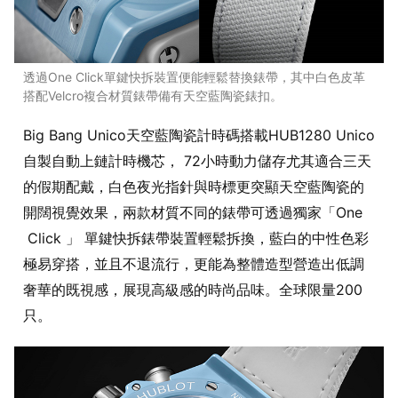
透過One Click單鍵快拆裝置便能輕鬆替換錶帶，其中白色皮革
搭配Velcro複合材質錶帶備有天空藍陶瓷錶扣。
Big Bang Unico天空藍陶瓷計時碼搭載HUB1280 Unico
自製自動上鏈計時機芯， 72小時動力儲存尤其適合三天
的假期配戴，白色夜光指針與時標更突顯天空藍陶瓷的
開闊視覺效果，兩款材質不同的錶帶可透過獨家「One
Click 」 單鍵快拆錶帶裝置輕鬆拆換，藍白的中性色彩
極易穿搭，並且不退流行，更能為整體造型營造出低調
奢華的既視感，展現高級感的時尚品味。全球限量200
只。