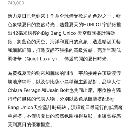
740,000
活力夏日已然到來！作為全球備受歡迎的色彩之一，藍
色象徵夏日的悠然時光，熱愛夏天的HUBLOT宇舶錶推
出42毫米錶徑的Big Bang Unico 天空藍陶瓷計時碼
錶，將藍色的天空、海洋和夏日的意象，透過精湛工藝
和細膩細節，打造安靜不張揚的高級質感，完美呈現低
調奢華（Quiet Luxury），傳遞悠閒的夏日時光。
為慶祝夏天的到來和腕錶的問市，宇舶接連在頂級渡假
勝地摩納哥，以及伊比薩小島舉辦主題派對，品牌大使
Chiara Ferragni和Usain Bolt也共同出席。兩位擁有獨
特時尚風格的代表人物，分別以藍色系服裝搭配Big
Bang Unico天空藍計時碼錶，演繹近日最流行的低調奢
華穿搭，不僅與夏日的悠然氛圍相得益彰，更讓賓客感
受到夏日的優雅愜意。