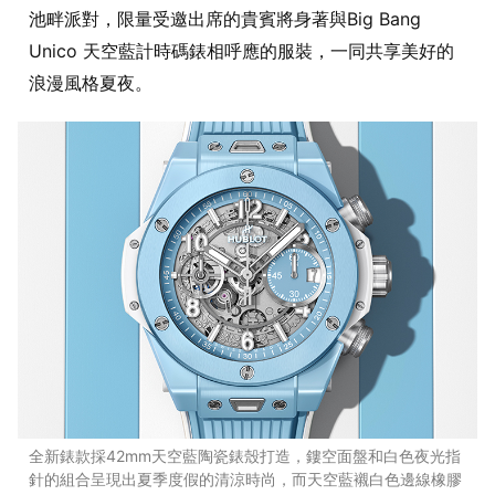
池畔派對，限量受邀出席的貴賓將身著與Big Bang
Unico 天空藍計時碼錶相呼應的服裝，一同共享美好的
浪漫風格夏夜。
全新錶款採42mm天空藍陶瓷錶殼打造，鏤空面盤和白色夜光指
針的組合呈現出夏季度假的清涼時尚，而天空藍襯白色邊線橡膠