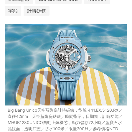
宇舶
計時碼錶
Big Bang Unico天空藍陶瓷計時碼錶，型號 441.EX.5120.RX／
直徑42mm，天空藍陶瓷錶殼／時間指示，日期窗，計時功能／
MHUB1280UNICO自動上鍊機芯，動力儲存72小時／藍寶石水
晶鏡面，透明底蓋／防水100米／限量200只／參考價格NTD