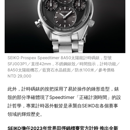
SEIKO Prospex Speedtimer 8A50太陽能計時碼錶，型號
SFJ003P1／直徑42mm，不銹鋼錶殼／時間指示，計時功能／
8A50太陽能機芯／藍寶石水晶鏡面／防水100米／參考價格
NTD 29,000
此外，計時碼錶的按把採用了易於操作的錘形造型，錶
殼的部分準確體現了Speedtimer「正確計測時間」的設
計哲學，專業計時器外貌皆是承襲自SEIKO在各個賽事
領域的輝煌歷史。
SEIKO擔任2023年世界田徑錦標賽官方計時 推出全新