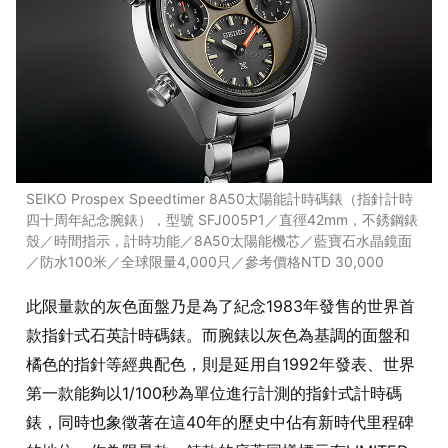
SEIKO Prospex Speedtimer 8A50太陽能計時碼錶（指針計時
四十周年紀念腕錶），型號 SFJ005P1／直徑42mm，不銹鋼錶
殼／時間指示，計時功能／8A50太陽能機芯／藍寶石水晶鏡面
／防水100米／全球限量4,000只／參考價格NTD 30,000
此限量款的灰色面盤乃是為了紀念1983年發售的世界首
款指針式石英計時碼錶。而腕錶以灰色為基調的面盤和
橘色的指針等經典配色，則是延用自1992年發表、世界
第一款能夠以1/100秒為單位進行計測的指針式計時碼
錶，同時也象徵著在這40年的歷史中佔有新時代里程碑