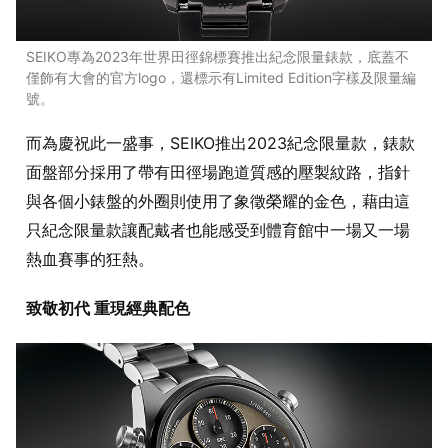
SEIKO專為2023年世界田徑錦標賽推出紀念限量錶款，底蓋不
僅飾有大會的官方logo，還標示有Limited Edition字樣及限量編
號。
而為慶祝此一盛事，SEIKO推出2023紀念限量款，錶款
面盤部分採用了帶有田徑場跑道質感的壓製紋路，指針
與各個小錶盤的外圈則使用了象徵榮耀的金色，藉由這
只紀念限量款讓配戴者也能感受到體育館中一場又一場
熱血賽事的狂熱。
致敬初代 重現經典配色