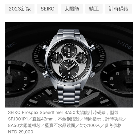
2023新錶
SEIKO
太陽能
精工
計時碼錶
SEIKO Prospex Speedtimer 8A50太陽能計時碼錶，型號
SFJ001P1／直徑42mm，不銹鋼錶殼／時間指示，計時功能／
8A50太陽能機芯／藍寶石水晶鏡面／防水100米／參考價格
NTD 29,000