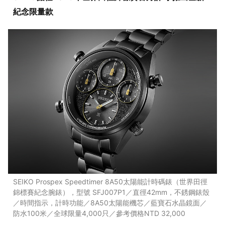
紀念限量款
SEIKO Prospex Speedtimer 8A50太陽能計時碼錶（世界田徑
錦標賽紀念腕錶），型號 SFJ007P1／直徑42mm，不銹鋼錶殼
／時間指示，計時功能／8A50太陽能機芯／藍寶石水晶鏡面／
防水100米／全球限量4,000只／參考價格NTD 32,000