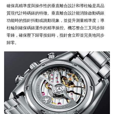
確保高精準度與操作性的垂直離合設計和導柱輪是高品
質現代計時碼錶的特徵。垂直離合設計能消除啟動碼錶
功能時的指針抖動或跳動現象，並提升測量精準度；導
柱輪則確保碼錶運作的精準操控。機芯整合三叉同步歸
零錘，確保壓下歸零按鈕時，指針會立即並完美地同步
歸零。