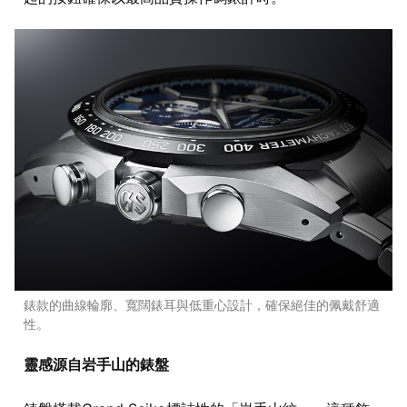
錶款的曲線輪廓、寬闊錶耳與低重心設計，確保絕佳的佩戴舒適
性。
靈感源自岩手山的錶盤