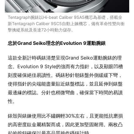
Tentagraph腕錶以Hi-beat Caliber 9SA5機芯為基礎，搭載全
新Tentagraph Caliber 9SC5自動上鍊機芯，備有革命性雙向衝
擊擒縱系統及長達72小時動力儲存。
忠於Grand Seiko理念的Evolution 9運動腕錶
這款全新計時碼錶清楚呈現Grand Seiko運動腕錶的理
念。Evolution 9 Style的強而有力指針，以及顯眼凹槽
刻度確保絕佳易讀性。碼錶秒針朝錶盤外側緩緩下彎，
使得指針的尖端能盡量貼近錶盤標誌，並且延伸到錶盤
最邊緣的標誌。分針也稍微彎曲，確保當下時間的易讀
性。
錶殼與錶鍊使用比不鏽鋼輕30%左右，且更能抵抗磨損
的高密度鈦金屬精製而成，因此更加堅固耐用。兩枚凸
起的按鈕確保以最高品質操作碼錶計時。