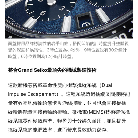
面盤採用品牌標誌性的岩手山紋，搭配凹陷的計時盤提升整體視
覺的深度和易讀性。3時位置為小秒盤，9時位置設有30分鐘計
時盤，6時位置則為12小時計時盤。
整合Grand Seiko最頂尖的機械製錶技術
這款新機芯搭載革命性雙向衝擊擒縱系統（Dual
Impulse Escapement）。這種系統透過擒縱叉間接將能
量有效率地傳輸給無卡度游絲擺輪，並且也會直接從擒
縱輪將能量直接傳輸給擺輪。微機電(MEMS)技術確保擒
縱系統零件極致精準、輕盈與十分經久耐用，並且提升
擒縱系統的能源效率，進而帶來長效動力儲存。