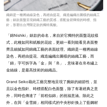
織錦是一種將絲線染色，再經由提花、織造編織出圖樣的絲織工
藝；錶款面盤呈現錦織工藝的質感，搭配金碧輝煌的時標、指
針，形塑出台灣限定款的獨特風貌。
「錦Nishiki」錶款的命名，來自於它獨特的面盤花紋樣
式，此種如同和紙般的花紋，更細一看則能看見表面整
齊且細膩如同錦織工藝的表面紋理。織錦是一種將絲線
染色，再經由提花、織造編織出圖樣的絲織工藝，而
「錦」字可拆字為「金」與「帛」，意味著在帛布繡上
金絲線，是最高技術的絲織品。
Grand Seiko藉此工藝完整地呈現了腕錶的細節性，並
且以金色指針、時標搭配白色面盤，除了有著經典之意
外，同時也傳達了「前程似錦」的祝福意涵。除此之
外，在與「金雪姬」相同樣式的中央秒針換上了藍鋼材