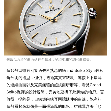
錶殼以圓滑的曲面延伸至錶耳，呈現柔和的調和曲線美。
錶款殼型雖有別於過去所熟悉的Grand Seiko Style較稜
角分明的造型，但仍可透過其貫穿錶殼、連接上下錶耳
的連續曲面以及完美無瑕的超鏡面研磨等，看見Grand
Seiko嚴謹的設計規範，完美地建構了此腕錶的輪廓。更
值得一提的是，自錶殼向錶耳兩端延伸的曲線，飽滿的
錶殼看起來就像是一面張滿風的船帆，彷彿隱含著「順