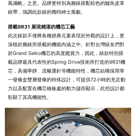
風滿帆」之意。品牌更特別為腕錶搭配棕色的鱷魚皮革
錶帶，強調此款錶的獨特紳士風貌。
搭載9R31 展現精湛的機芯工藝
此次錶款不僅將各種經典元素表現於外觀的設計上，更
深植於腕錶所搭載的機能內涵之中。針對台灣錶友們對
於Grand Seiko機芯的高度鑑賞力，因此，錶款特別搭
載品牌最具代表性的Spring Drive技術所打造的9R31機
芯，具備寧靜、流暢運針等機能特性，機芯結構採用單
一發條盒雙層發條的特殊設計，可提供72小時的充足動
力以及配置在機芯橋板處的動力儲存顯示，此些設計都
彰顯了其高機能性。