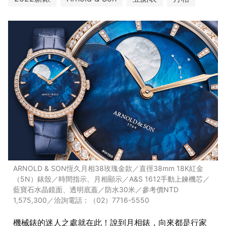
ARNOLD & SON恆久月相38玫瑰金款／直徑38mm 18K紅金
（5N）錶殼／時間指示、月相顯示／A&S 1612手動上鍊機芯／
藍寶石水晶鏡面、透明底蓋／防水30米／參考價NTD
1,575,300／洽詢電話：（02）7716-5550
機械錶的迷人之處就在此！說到月相錶，向來都是行家