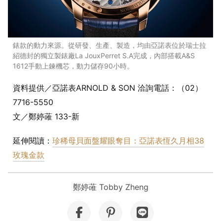
錶款的動力來源。從研發、生產、製造，均由亞諾表位於瑞士拉
紹德封的獨立製錶廠La JouxPerret S.A完成，內部搭載A&S
1612手動上鍊機芯，動力儲存90小時。
資料提供／亞諾表ARNOLD & SON 洽詢電話：（02）
7716-5550
文／鄭婷蓶 133-新
延伸閱讀：
珍稀母貝面盤耀眼奪目：亞諾表恆久月相38
玫瑰金款
鄭婷蓶 Tobby Zheng