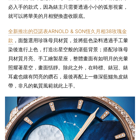
必入手的款式，因為錶主只需要透過小小的弧形視窗，
就可以將華美的月相變換盡收眼底。
全新推出的亞諾表ARNOLD & SON恆久月相38玫瑰金
款
，面盤選用珍珠母貝材質，並將藍色染料透過手工暈
染後進行上色，打造出星空般的湛藍背景；搭配珍珠母
貝材質月亮、手工繪製星座，整體畫面有如明月的光暈
照耀著星空，畫面恬靜。除此之外，在時標、錶冠、錶
耳處也鑲有閃亮的鑽石，最後再配上一條深藍鱷魚皮錶
帶，非凡的氣質風範就此上手。