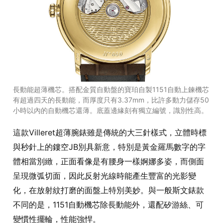
長動能超薄機芯。搭配金質自動盤的寶珀自製1151自動上鍊機芯
有超過四天的長動能，而厚度只有3.37mm，比許多動力儲存50
小時以內的自動機芯還薄。底蓋邊緣刻有獨立編號，識別性高。
這款Villeret超薄腕錶雖是傳統的大三針樣式，立體時標
與秒針上的鏤空JB別具新意，特別是黃金羅馬數字的字
體相當別緻，正面看像是有腰身一樣婀娜多姿，而側面
呈現微弧切面，因此反射光線時能產生豐富的光影變
化，在放射紋打磨的面盤上特別美妙。與一般斯文錶款
不同的是，1151自動機芯除長動能外，還配矽游絲、可
變慣性擺輪，性能強悍。