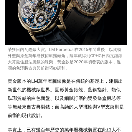
榮獲日內瓦鐘錶大賞。LM Perpetual在2015年問世後，以獨特
外型與原創萬年曆技術嶄露頭角，隔年就得到GPHG日內瓦鐘錶
大賞最佳曆法腕錶的殊榮，黃金款是2020年初發表的版本，溫
潤的色澤將古典與前衛巧妙調和。
黃金版本的LM萬年曆腕錶像是在傳統的基礎上，建構出
新世代的機械錶世界。圓形黃金錶殼、藍鋼指針、類似
琺瑯質感的白色面盤、以及細膩打磨的雙發條盒機芯等
等無疑來自古典製錶；而高懸的大型擺輪與V型支架則是
前衛的現代設計。
事實上，已有幾百年歷史的萬年曆機械裝置在此也大不