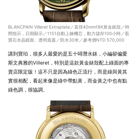
BLANCPAIN Villeret Extraplate／直徑40mm18K黃金錶殼／時
間指示，日期顯示／1151自動上鍊機芯，動力儲存100小時／藍
寶石水晶鏡面、透明底蓋／防水30米／參考價NTD 570,000
講到寶珀，很多人最愛的是五十噚潛水錶，小編卻偏愛
斯文典雅的Villeret，特別是這款黃金錶殼配上綠面的專
賣店限定版！這不只是因為綠色正流行，而是綠與黃其
實很相配，看起來像是綠中帶點黃，而金黃之中也有點
綠色調，很協調。