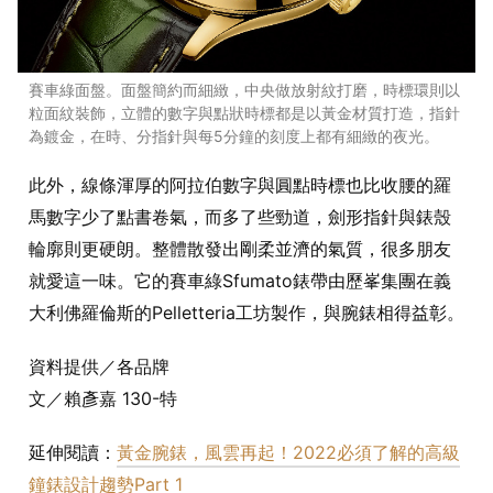
賽車綠面盤。面盤簡約而細緻，中央做放射紋打磨，時標環則以
粒面紋裝飾，立體的數字與點狀時標都是以黃金材質打造，指針
為鍍金，在時、分指針與每5分鐘的刻度上都有細緻的夜光。
此外，線條渾厚的阿拉伯數字與圓點時標也比收腰的羅
馬數字少了點書卷氣，而多了些勁道，劍形指針與錶殼
輪廓則更硬朗。整體散發出剛柔並濟的氣質，很多朋友
就愛這一味。它的賽車綠Sfumato錶帶由歷峯集團在義
大利佛羅倫斯的Pelletteria工坊製作，與腕錶相得益彰。
資料提供／各品牌
文／賴彥嘉 130-特
延伸閱讀：
黃金腕錶，風雲再起！2022必須了解的高級
鐘錶設計趨勢Part 1