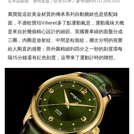
石水晶鏡面、透明底蓋／防水50米／參考價約NTD 294,000
萬寶龍這款黃金材質的傳承系列自動腕錶也是搭配綠
面，不過較寶珀Villeret多了點運動氣息，運動風味大概
是來自於幾個精心設計的細節。英國賽車綠的面盤分成
三圈，內圈是放射紋、中間是粒面紋，層次分明的視覺
給人剛直的感覺；而外圍精細到四分之一秒的刻度環每
隔15分鐘還有紅色刻度，這帶來了運動計時的聯想。