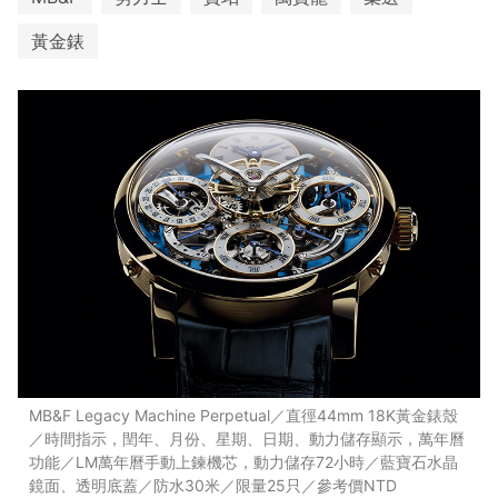
黃金錶
MB&F Legacy Machine Perpetual／直徑44mm 18K黃金錶殼
／時間指示，閏年、月份、星期、日期、動力儲存顯示，萬年曆
功能／LM萬年曆手動上鍊機芯，動力儲存72小時／藍寶石水晶
鏡面、透明底蓋／防水30米／限量25只／參考價NTD