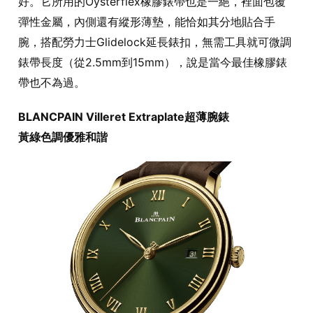
好。它所用的Oysterflex橡膠錶帶也是一絕，裡面包覆
彈性金屬，內側還有縱形薄墊，能恰如其分地貼合手
腕，搭配勞力士Glidelock延長錶扣，無需工具就可微調
錶帶長度（從2.5mm到15mm），說是當今最佳橡膠錶
帶也不為過。
BLANCPAIN Villeret Extraplate超薄腕錶
黃綠色調優雅和諧