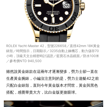
ROLEX Yacht-Master 42，型號226658／直徑42mm 18K黃金
錶殼／時間指示，日期顯示／3235自動上鍊機芯，動力儲存70
小時，頂級天文台精密時計認證／藍寶石水晶鏡面／防水100米
／參考價NTD 940,500
雖然說黃金錶款在這兩年才逐漸變多，勞力士卻一直在
生產黃金腕錶，小編沒注意到的是，勞力士遊艇42之前
只配白金錶殼，直到今年黃金版本才問世，黃金與黑色
搭配，感覺華貴大方，比白金版更搶眼球。