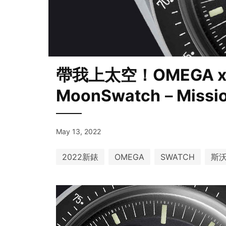
帶我上太空！OMEGA x S
MoonSwatch－Missio
May 13, 2022
2022新錶
OMEGA
SWATCH
斯