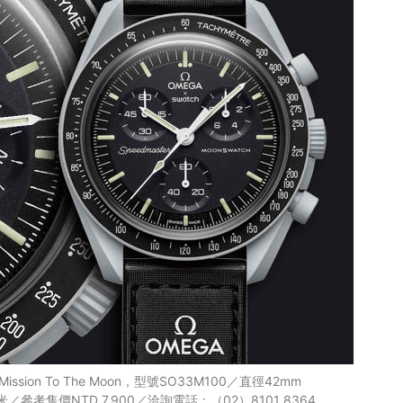
h－Mission To The Moon，型號SO33M100／直徑42mm
／參考售價NTD 7,900／洽詢電話：（02）8101 8364