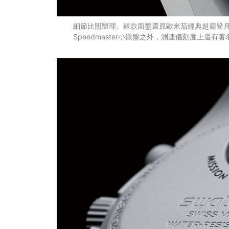
細節比照辦理。錶款面盤還原歐米茄經典超霸登
Speedmaster小錶盤之外，測速儀刻度上還有著名的