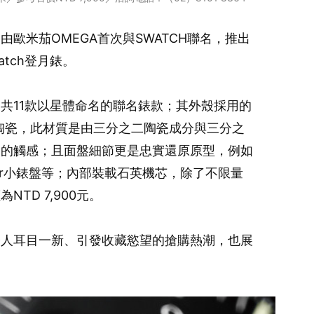
歐米茄OMEGA首次與SWATCH聯名，推出
watch登月錶。
共11款以星體命名的聯名錶款；其外殼採用的
c生物陶瓷，此材質是由三分之二陶瓷成分與三分之
滑的觸感；且面盤細節更是忠實還原原型，例如
ter小錶盤等；內部裝載石英機芯，除了不限量
TD 7,900元。
令人耳目一新、引發收藏慾望的搶購熱潮，也展
。