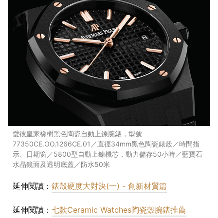
愛彼皇家橡樹黑色陶瓷自動上鍊腕錶，型號
77350CE.OO.1266CE.01／直徑34mm黑色陶瓷錶殼／時間指
示、日期窗／5800型自動上鍊機芯，動力儲存50小時／藍寶石
水晶鏡面及透明底蓋／防水50米
延伸閱讀：
錶殼硬度大對決(一) - 創新材質篇
延伸閱讀：
七款Ceramic Watches陶瓷殼腕錶推薦