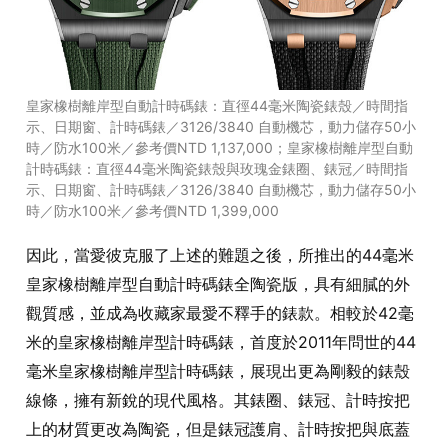
皇家橡樹離岸型自動計時碼錶：直徑44毫米陶瓷錶殼／時間指
示、日期窗、計時碼錶／3126/3840 自動機芯，動力儲存50小
時／防水100米／參考價NTD 1,137,000；皇家橡樹離岸型自動
計時碼錶：直徑44毫米陶瓷錶殼與玫瑰金錶圈、錶冠／時間指
示、日期窗、計時碼錶／3126/3840 自動機芯，動力儲存50小
時／防水100米／參考價NTD 1,399,000
因此，當愛彼克服了上述的難題之後，所推出的44毫米
皇家橡樹離岸型自動計時碼錶全陶瓷版，具有細膩的外
觀質感，並成為收藏家最愛不釋手的錶款。相較於42毫
米的皇家橡樹離岸型計時碼錶，首度於2011年問世的44
毫米皇家橡樹離岸型計時碼錶，展現出更為剛毅的錶殼
線條，擁有新銳的現代風格。其錶圈、錶冠、計時按把
上的材質更改為陶瓷，但是錶冠護肩、計時按把與底蓋