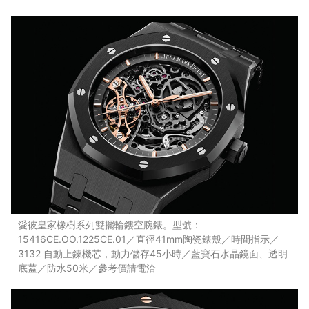
愛彼皇家橡樹系列雙擺輪鏤空腕錶。型號：
15416CE.OO.1225CE.01／直徑41mm陶瓷錶殼／時間指示／
3132 自動上鍊機芯，動力儲存45小時／藍寶石水晶鏡面、透明
底蓋／防水50米／參考價請電洽