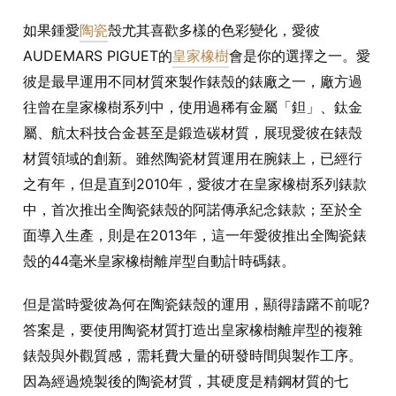
如果鍾愛
陶瓷
殼尤其喜歡多樣的色彩變化，愛彼
AUDEMARS PIGUET的
皇家橡樹
會是你的選擇之一。愛
彼是最早運用不同材質來製作錶殼的錶廠之一，廠方過
往曾在皇家橡樹系列中，使用過稀有金屬「鉭」、鈦金
屬、航太科技合金甚至是鍛造碳材質，展現愛彼在錶殼
材質領域的創新。雖然陶瓷材質運用在腕錶上，已經行
之有年，但是直到2010年，愛彼才在皇家橡樹系列錶款
中，首次推出全陶瓷錶殼的阿諾傳承紀念錶款；至於全
面導入生產，則是在2013年，這一年愛彼推出全陶瓷錶
殼的44毫米皇家橡樹離岸型自動計時碼錶。
但是當時愛彼為何在陶瓷錶殼的運用，顯得躊躇不前呢?
答案是，要使用陶瓷材質打造出皇家橡樹離岸型的複雜
錶殼與外觀質感，需耗費大量的研發時間與製作工序。
因為經過燒製後的陶瓷材質，其硬度是精鋼材質的七