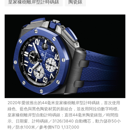
皇家橡樹離岸型計時碼錶
陶瓷錶
2020年愛彼推出的44毫米皇家橡樹離岸型計時碼錶，首次使用
綠色、藍色與黑色陶瓷材質的新組合，並改用阿拉伯數字時標。
皇家橡樹離岸型自動計時碼錶：直徑44毫米陶瓷錶殼／時間指
示、日期窗、計時碼錶／3126/3840 自動機芯，動力儲存50小
時／防水100米／參考價NTD 1,137,000