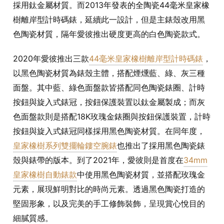
採用鈦金屬材質。而2013年發表的全陶瓷44毫米皇家橡
樹離岸型計時碼錶，延續此一設計，但是主錶殼改用黑
色陶瓷材質，隔年愛彼推出硬度更高的白色陶瓷款式。
2020年愛彼推出三款
44毫米皇家橡樹離岸型計時碼錶
，
以黑色陶瓷材質為錶殼主體，搭配煙燻藍、綠、灰三種
面盤。其中藍、綠色面盤款皆搭配同色陶瓷錶圈、計時
按鈕與旋入式錶冠，按鈕保護裝置以鈦金屬製成；而灰
色面盤款則是搭配18K玫瑰金錶圈與按鈕保護裝置，計時
按鈕與旋入式錶冠同樣採用黑色陶瓷材質。在同年度，
皇家橡樹系列雙擺輪鏤空腕錶
也推出了採用黑色陶瓷錶
殼與錶帶的版本。到了2021年，愛彼則是首度在
34mm
皇家橡樹自動錶款
中使用黑色陶瓷材質，並搭配玫瑰金
元素，展現鮮明對比的時尚元素。透過黑色陶瓷打造的
堅固形象，以及完美的手工修飾裝飾，呈現賞心悅目的
細膩質感。