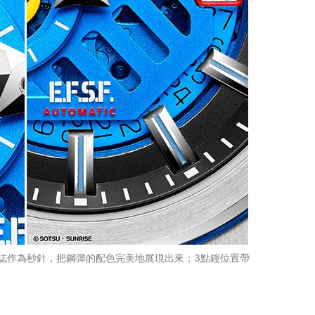
）標誌作為秒針，把鋼彈的配色完美地展現出來；3點鐘位置帶