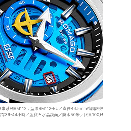
n專用鋼彈軍事系列RM112，型號RM112-BU／直徑46.5mm精鋼錶殼
36-44小時／藍寶石水晶鏡面／防水50米／限量100只