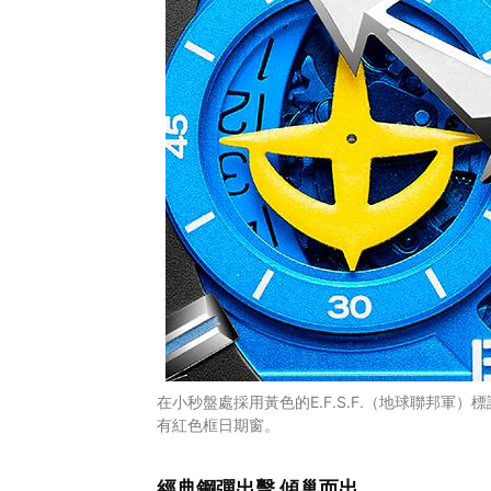
在小秒盤處採用黃色的E.F.S.F.（地球聯邦軍
有紅色框日期窗。
經典鋼彈出擊 傾巢而出