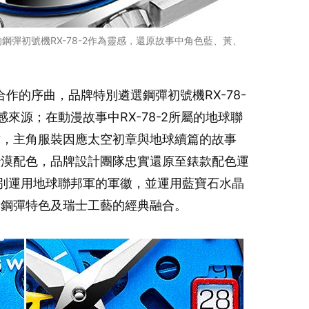
彈初號機RX-78-2作為靈感，還原故事中角色藍、黃、
。
合作的序曲，品牌特別遴選鋼彈初號機RX-78-
來源；在動漫故事中RX-78-2所屬的地球聯
方，主角服裝因應太空初章與地球續篇的故事
沙漠配色，品牌設計團隊忠實還原至錶款配色運
別運用地球聯邦軍的軍徽，並運用藍寶石水晶
放鋼彈特色及瑞士工藝的經典融合。