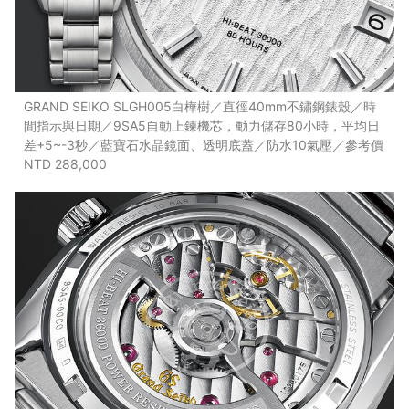
GRAND SEIKO SLGH005白樺樹／直徑40mm不鏽鋼錶殼／時
間指示與日期／9SA5自動上鍊機芯，動力儲存80小時，平均日
差+5~-3秒／藍寶石水晶鏡面、透明底蓋／防水10氣壓／參考價
NTD 288,000