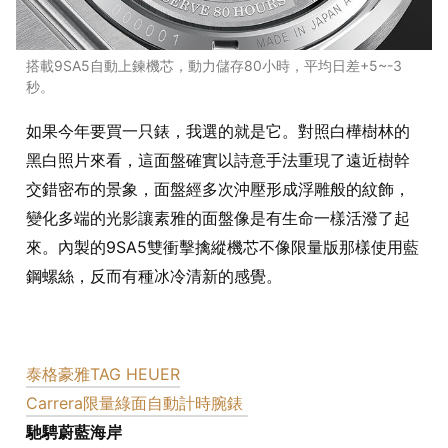
搭載9SA5自動上鍊機芯，動力儲存80小時，平均日差+5~-3
秒。
如果今年要買一只錶，我選的就是它。對照白樺樹林的
黑白照片來看，這面盤確實以詩意手法重現了遠近樹幹
交錯密布的景象，面盤經多次沖壓形成浮雕般的紋飾，
變化多端的光影讓素雅的面盤像是有生命一樣活潑了起
來。內製的9SA5雙衝擊擒縱機芯不像限量版那樣使用藍
鋼螺絲，反而有種冰冷清新的感覺。
泰格豪雅TAG HEUER
Carrera限量綠面自動計時腕錶
馳騁蔚藍海岸