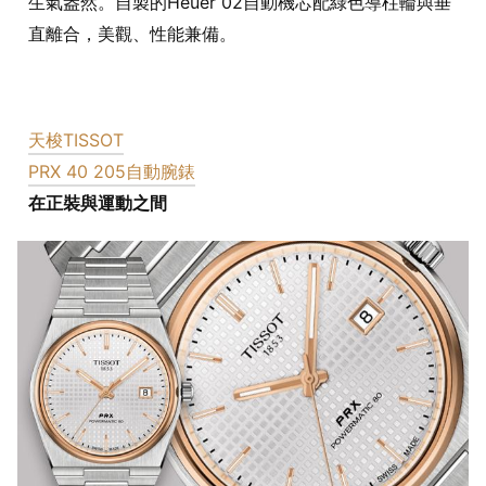
生氣盎然。自製的Heuer 02自動機芯配綠色導柱輪與垂
直離合，美觀、性能兼備。
天梭TISSOT
PRX 40 205自動腕錶
在正裝與運動之間