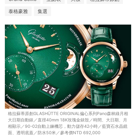
泰格豪雅
集選
格拉蘇蒂原創GLASHÜTTE ORIGINAL偏心系列Pano森林綠月相
大日期自動錶／直徑40mm 18K玫瑰金錶殼／時間、大日期、月
相顯示／90-02自動上鍊機芯，動力儲存42小時／藍寶石水晶鏡
面、透明底蓋／防水50米／參考價NTD 692,000