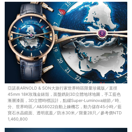
亞諾表ARNOLD & SON大旅行家世界時區限量珍藏版／直徑
45mm 18K玫瑰金錶殼，面盤鐫刻3D立體地球地圖，手工藍色
漸層漆面，3D立體時標設計，點綴Super-Luminova細節／時、
分、世界時區／A&S6022自動上鍊機芯，動力儲存45小時／藍
寶石水晶鏡面、透明底蓋／防水30米／限量28只／參考價NTD
1,460,800