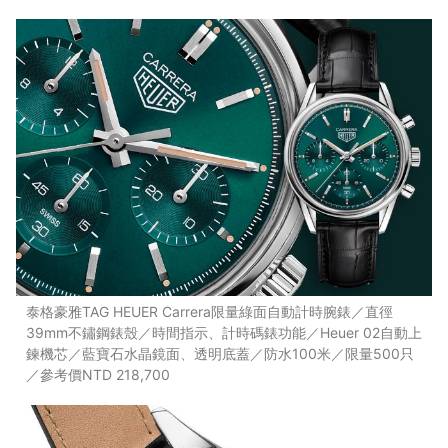
泰格豪雅TAG HEUER Carrera限量綠面自動計時腕錶／直徑
39mm不鏽鋼錶殼／時間指示、計時碼錶功能／Heuer 02自動上
鍊機芯／藍寶石水晶鏡面、透明底蓋／防水100米／限量500只
／參考價NTD 218,700