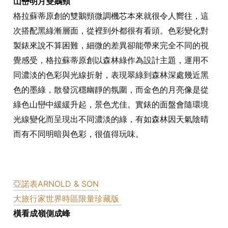
山巒明月雙鵝頸
格拉蘇蒂原創的雙鵝頸微調機芯本來就很令人嚮往，這
次搭配黑綠漸層面，從裡到外都很有看頭。色彩變化對
製錶來說不算困難，細微的差異卻能帶來完全不同的視
覺感受，格拉蘇蒂原創以森林綠作為設計主題，運用不
同濃淡的色彩與光線折射，表現翠綠到森林深處幾近黑
色的墨綠，散發沉穩幽靜的氛圍，而金色的月亮像是從
綠色山巒中緩緩升起，景色尤佳。實錶的面盤會隨環境
光線變化而呈現出不同濃淡的綠，有如森林因天氣陰晴
而有不同明暗與色彩，很值得玩味。
亞諾表ARNOLD & SON
大旅行家世界時區限量珍藏版
橫看成嶺側成峰