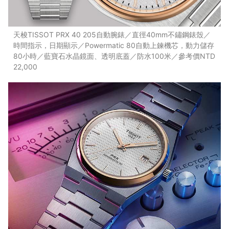
天梭TISSOT PRX 40 205自動腕錶／直徑40mm不鏽鋼錶殼／
時間指示，日期顯示／Powermatic 80自動上鍊機芯，動力儲存
80小時／藍寶石水晶鏡面、透明底蓋／防水100米／參考價NTD
22,000