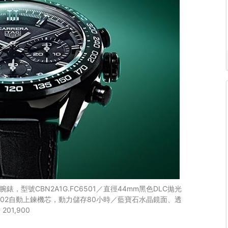
錶，型號CBN2A1G.FC6501／直徑44mm黑色DLC拋光
r02自動上鍊機芯，動力儲存80小時／藍寶石水晶鏡面、透
01,900