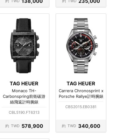
138,000
235,000
約
TWD
約
TWD
TAG HEUER
TAG HEUER
Monaco TH-
Carrera Chronosprint x
Carbonspring前衛碳游
Porsche Rallye計時腕錶
絲飛返計時腕錶
CBS2015.EB0381
CBL5190.FT6313
578,900
340,600
約
TWD
約
TWD