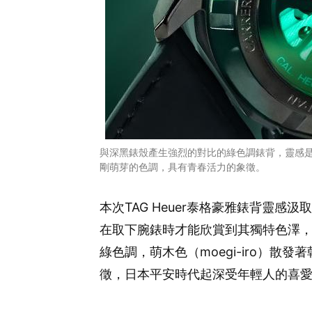
與深黑錶殼產生強烈的對比的綠色調錶背，靈感是源
剛萌芽的色調，具有青春活力的象徵。
本次TAG Heuer泰格豪雅錶背靈感汲
在取下腕錶時才能欣賞到其獨特色澤
綠色調，萌木色（moegi-iro）散
徵，日本平安時代起深受年輕人的喜