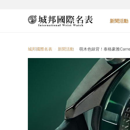
新聞活動
城邦國際名表
新聞活動
萌木色錶背！泰格豪雅Carr