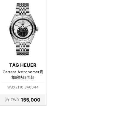
TAG HEUER
Carrera Astronomer月
相腕錶銀面款
WBX2110.BA0044
155,000
約
TWD