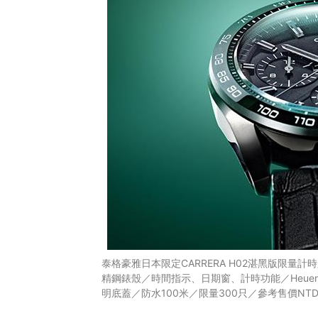
泰格豪雅日本限定CARRERA H02湛黑版限量計時腕
精鋼錶殼／時間指示、日期窗、計時功能／Heue
明底蓋／防水100米／限量300只／參考售價NTD 2