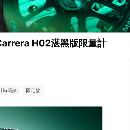
rrera H02湛黑版限量計
計時碼錶
限定款