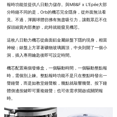
報時功能並提供八日動力儲存。與MB&F x L’Epée大部
分時鐘不同的是，Orb的機芯完全隱身，從外面無法看
見。不過，渾圓球體彷彿有無盡吸引力，讓觀眾忍不住
探頭細賞內部奧妙，此時就能窺見機芯。
這枚八日動力機芯從曲面鋁金屬錶盤下隱約現身，相當
神秘；錶盤上方罩著礦物玻璃圓頂，中央則開了一個小
洞，插入專用鑰匙後即可設定時間。
機芯配置兩個發條盒，一個驅動時間，一個驅動整點報
時，需個別上鍊。整點報時功能不是只在整點時發出一
聲鐘聲，而是如教堂鐘聲般，幾點就敲響幾聲。按下鐘
體側邊按鍵即可重複鐘聲；也可依需求開啟或關閉報
時。