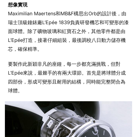
想像實現
Maximilian Maertens和MB&F構思出Orb的設計後，由
瑞士頂級鐘錶廠L’Epée 1839負責研發機芯和可變形的漆
面球體。除了礦物玻璃和紅寶石之外，其他零件都是由
L’Epée打造，接著仔細組裝，最後調校八日動力儲存機
芯，確保精準。
要製作此新穎非凡的座鐘，每一步都充滿挑戰，但對
L’Epée來說，最棘手的有兩大環節。首先是將球體分成
四部份，形成可變形且耐用的結構，同時能完整閉合為
球體。