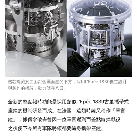
機芯隱藏於曲面鋁金屬面盤的下方，採用L’Epée 1839自主設計
與製作的機芯，動力儲存八日。
全新的整點報時功能是採用類似L’Epée 1839古董攜帶式
座鐘的機制研發而成。在法國，這類時鐘又稱作「軍官
鐘」，據傳拿破崙曾因一位軍官遲到而差點輸掉戰役，
之後便下令所有軍隊將領都要隨身攜帶座鐘。