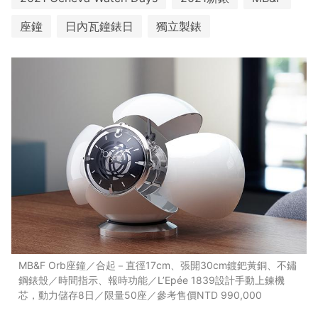
座鐘
日內瓦鐘錶日
獨立製錶
MB&F Orb座鐘／合起－直徑17cm、張開30cm鍍鈀黃銅、不鏽
鋼錶殼／時間指示、報時功能／L’Epée 1839設計手動上鍊機
芯，動力儲存8日／限量50座／參考售價NTD 990,000