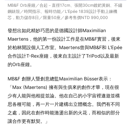
MB&F Orb座鐘／合起－直徑17cm、張開30cm鍍鈀黃銅、不鏽
鋼錶殼／時間指示、報時功能／L’Epée 1839設計手動上鍊機
芯，動力儲存8日／限量50座／參考售價NTD 990,000
發想出如此精妙巧思的是德國設計師Maximilian
Maertens，他的第一份設計工作是在MB&F實習，後來
於柏林開設個人工作室。Maertens曾與MB&F和 L’Epée
合作設計T-Rex座鐘，後來自主設計了TriPod以及最新
的Orb座鐘。
MB&F 創辦人暨創意總監Maximilian Büsser表示：
「Max (Maertens) 擁有與生俱來的創作才華，現在很
少有人能與他相提並論。他在自己的小宇宙裡遨遊並構
思各種可能，再一片一片建構出立體概念。我們有不同
之處，因此在創作時能激盪出新的火花，而相似的部分
讓合作更有默契。」