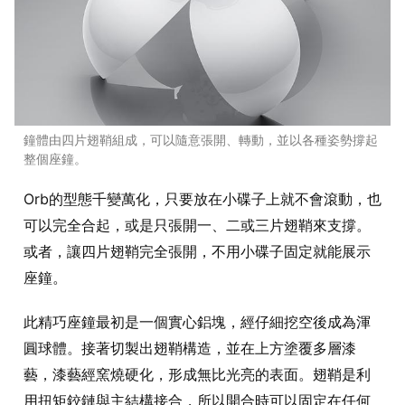
鐘體由四片翅鞘組成，可以隨意張開、轉動，並以各種姿勢撐起
整個座鐘。
Orb的型態千變萬化，只要放在小碟子上就不會滾動，也
可以完全合起，或是只張開一、二或三片翅鞘來支撐。
或者，讓四片翅鞘完全張開，不用小碟子固定就能展示
座鐘。
此精巧座鐘最初是一個實心鋁塊，經仔細挖空後成為渾
圓球體。接著切製出翅鞘構造，並在上方塗覆多層漆
藝，漆藝經窯燒硬化，形成無比光亮的表面。翅鞘是利
用扭矩鉸鏈與主結構接合，所以開合時可以固定在任何