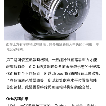
面盤上方有著礦物玻璃圓頂，將專用鑰匙插入中央的小洞後，即
可設定時間。
第二是研發整點報時機制。一般鐘鈴裝置需靠重力才能
敲響報時鈴，而Orb的黃銅鐘鈴會隨著座鐘形態的千變萬
化而移動至不同位置，所以L’Epée 1839的鐘錶工匠裝配
了多個游絲來敲擊鐘鈴，所以就算處在水平位置依然能
發出鐘聲。此裝置是時鐘與腕錶報時機制的綜合體。
Orb名稱由來
「Orb」一字源自拉丁文的「Orbis」，意思是「圓形」