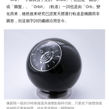
或「圓盤」。「Orbit」（軌道）一詞也是由「Orb」變
化而來，雖然後來研究已證實天體運行軌道是橢圓而非
圓形，但這個字詞仍繼續沿用至今。
像眼睛一樣的ORB座鐘還具備整點報時功能，只要按下鐘體側邊
按鍵即可重複鐘聲，或依需求開啟／關閉報時。