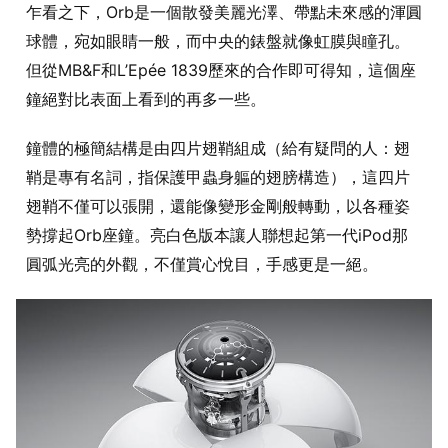
乍看之下，Orb是一個散發美麗光澤、帶點未來感的渾圓
球體，宛如眼睛一般，而中央的錶盤就像虹膜與瞳孔。
但從MB&F和L’Epée 1839歷來的合作即可得知，這個座
鐘絕對比表面上看到的再多一些。
鐘體的極簡結構是由四片翅鞘組成（給有疑問的人：翅
鞘是專有名詞，指保護甲蟲身軀的翅膀構造），這四片
翅鞘不僅可以張開，還能像變形金剛般轉動，以各種姿
勢撐起Orb座鐘。亮白色版本讓人聯想起第一代iPod那
圓弧光亮的外觀，不僅賞心悅目，手感更是一絕。