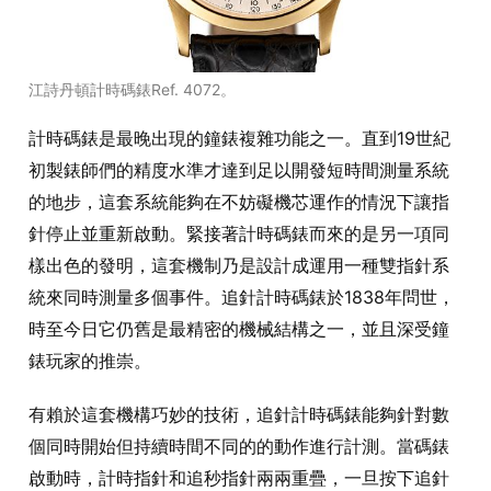
江詩丹頓計時碼錶Ref. 4072。
計時碼錶是最晚出現的鐘錶複雜功能之一。直到19世紀
初製錶師們的精度水準才達到足以開發短時間測量系統
的地步，這套系統能夠在不妨礙機芯運作的情況下讓指
針停止並重新啟動。緊接著計時碼錶而來的是另一項同
樣出色的發明，這套機制乃是設計成運用一種雙指針系
統來同時測量多個事件。追針計時碼錶於1838年問世，
時至今日它仍舊是最精密的機械結構之一，並且深受鐘
錶玩家的推崇。
有賴於這套機構巧妙的技術，追針計時碼錶能夠針對數
個同時開始但持續時間不同的的動作進行計測。當碼錶
啟動時，計時指針和追秒指針兩兩重疊，一旦按下追針