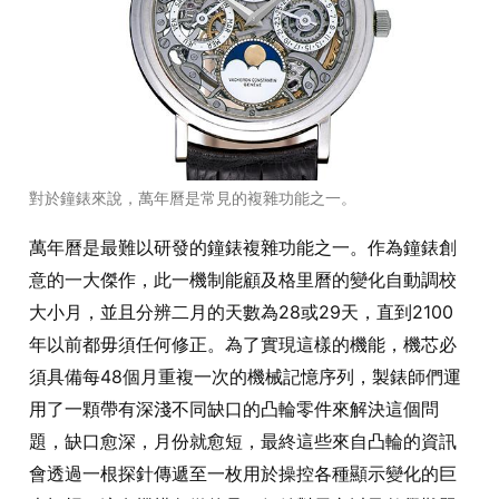
對於鐘錶來說，萬年曆是常見的複雜功能之一。
萬年曆是最難以研發的鐘錶複雜功能之一。作為鐘錶創
意的一大傑作，此一機制能顧及格里曆的變化自動調校
大小月，並且分辨二月的天數為28或29天，直到2100
年以前都毋須任何修正。為了實現這樣的機能，機芯必
須具備每48個月重複一次的機械記憶序列，製錶師們運
用了一顆帶有深淺不同缺口的凸輪零件來解決這個問
題，缺口愈深，月份就愈短，最終這些來自凸輪的資訊
會透過一根探針傳遞至一枚用於操控各種顯示變化的巨