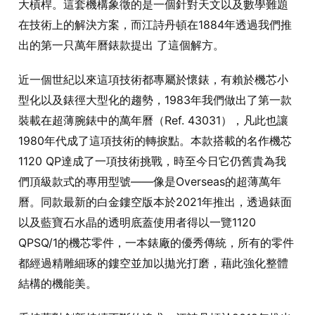
大槓桿。這套機構象徵的是一個針對天文以及數學難題
在技術上的解決方案，而江詩丹頓在1884年透過我們推
出的第一只萬年曆錶款提出 了這個解方。
近一個世紀以來這項技術都專屬於懷錶，有賴於機芯小
型化以及錶徑大型化的趨勢，1983年我們做出了第一款
裝載在超薄腕錶中的萬年曆（Ref. 43031），凡此也讓
1980年代成了這項技術的轉捩點。本款搭載的名作機芯
1120 QP達成了一項技術挑戰，時至今日它仍舊貴為我
們頂級款式的專用型號——像是Overseas的超薄萬年
曆。同款最新的白金鏤空版本於2021年推出，透過錶面
以及藍寶石水晶的透明底蓋使用者得以一覽1120
QPSQ/1的機芯零件，一本錶廠的優秀傳統，所有的零件
都經過精雕細琢的鏤空並加以拋光打磨，藉此強化整體
結構的機能美。