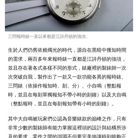
三問報時錶一直以來都是江詩丹頓的強項。
生於人們仍舊依賴燭光的時代，源自在黑暗中獲知時間
的需求，兩百多年來報時錶一直都是江詩丹頓的強項，
並且存在著各式各樣不同的形式，錶廠裡的製錶師一次
次突破自我，製作出了一款又一款功能各異的報時錶、
三問錶（依操作報知時、刻、分）、小自鳴（整點報
時，並且在每刻單獨報知不帶小時的刻鐘）以及大自鳴
（整點報時，並且在每刻報知帶有小時的刻鐘）。
其中大自鳴被玩家們公認為音樂錶款的巔峰之作，只有
非常少數的製錶師有能力掌握這裡頭的設計與結構所涉
及的要求，零件之間的諧調不但要完美地讓時刻能夠正