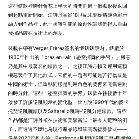
這些錶款裡時針會花上半天的時間劃過一個弧形後返回
到起點重新開始。江詩丹頓從18世紀末開始將逆跳顯示
融入到作品裡，此一複雜功能的原創性讓我們得以自由
發揮品牌在技術上的創意。
裝載在帶有Verger Frères簽名的懷錶錶殼內，錶廠於
1930年推出的「bras en l’air（憑空揮舞的手臂）」機芯
乃是其中最著名的錶款之一。之後江詩丹頓又運用這顆
機芯製作了其他款式，它們的主題有可能是苦行僧或是
中國的術士，但重點同樣是利用角色的雙臂來充當逆跳
的時分針。這些「憑空揮舞的手臂」錶款在往後數十年
啟發了許多逆跳顯示的變化型，比方說1990年代的麥卡
托雙逆跳腕錶以及Saltarello跳時-逆跳分鐘錶款。這些
作品都是江詩丹頓在技術和美學嘗試上最令人驚艷的例
子，而透過不斷地為現行產品線增添高階複雜款式——
像是2020年推出的「Patrimony月相和逆跳日曆-限量鉑