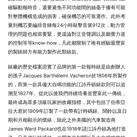
確驅動報時音，還要避免不同功能間的絲毫干擾有可能
對整體機構造成的損害，確保機芯的可靠運作。此外考
量到機芯要編排音錘每24小時敲擊音簧912次，動力管
理的問題也相當要緊，更遑論對泛音聲調以及聽覺力道
的控制等等know-how，凡此都限制了唯有經驗最豐富
的製錶師方有能力製作此類錶款。
錶廠的歷史檔案證實了品牌的第一款報時錶是由創辦人
的孫子Jacques Barthélemi Vacheron於1806年所製作
的，而第一款具備大自鳴功能的江詩丹頓錶款則可以追
溯至1827年。從此以後我們持續培養並豐富此一傳統，
最終成為眾多頂級玩家的收藏指標，其中包括了伯蒂亞
拉大君於1909年訂製了一款帶有計時碼錶、鬧鈴以及日
期和月相顯示的懷錶，除此之外美國的汽車製造商
James Ward Packard也在1918年請江詩丹頓為他打造