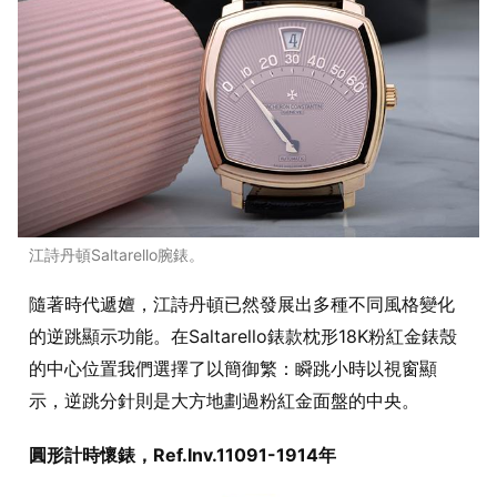
江詩丹頓Saltarello腕錶。
隨著時代遞嬗，江詩丹頓已然發展出多種不同風格變化
的逆跳顯示功能。在Saltarello錶款枕形18K粉紅金錶殼
的中心位置我們選擇了以簡御繁：瞬跳小時以視窗顯
示，逆跳分針則是大方地劃過粉紅金面盤的中央。
圓形計時懷錶，Ref.Inv.11091-1914年