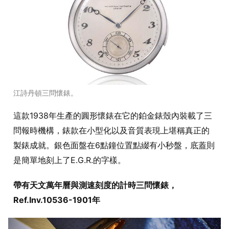
江詩丹頓三問懷錶。
這款1938年生產的圓形懷錶在它的鉑金錶殼內裝載了三
問報時機構，錶款在小型化以及音質表現上堪稱真正的
製錶成就。銀色面盤在6點鐘位置點綴有小秒盤，底蓋則
是簡單地刻上了E.G.R.的字樣。
帶有天文萬年曆與測速刻度的計時三問懷錶，
Ref.Inv.10536-1901年