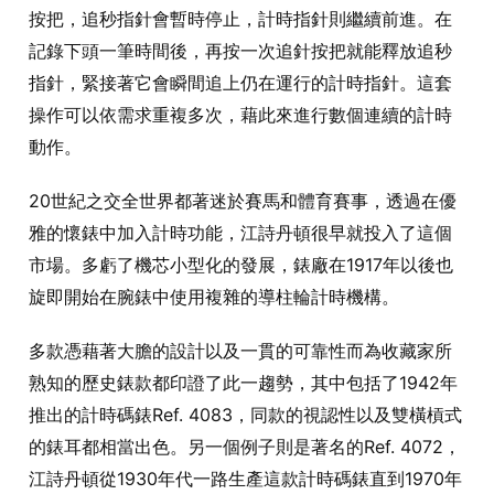
按把，追秒指針會暫時停止，計時指針則繼續前進。在
記錄下頭一筆時間後，再按一次追針按把就能釋放追秒
指針，緊接著它會瞬間追上仍在運行的計時指針。這套
操作可以依需求重複多次，藉此來進行數個連續的計時
動作。
20世紀之交全世界都著迷於賽馬和體育賽事，透過在優
雅的懷錶中加入計時功能，江詩丹頓很早就投入了這個
市場。多虧了機芯小型化的發展，錶廠在1917年以後也
旋即開始在腕錶中使用複雜的導柱輪計時機構。
多款憑藉著大膽的設計以及一貫的可靠性而為收藏家所
熟知的歷史錶款都印證了此一趨勢，其中包括了1942年
推出的計時碼錶Ref. 4083，同款的視認性以及雙橫槓式
的錶耳都相當出色。另一個例子則是著名的Ref. 4072，
江詩丹頓從1930年代一路生產這款計時碼錶直到1970年