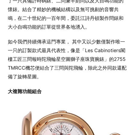
了一只具備計時碼錶、二問兼半刻問以及大自鳴功能的
懷錶。結合了精妙的機械結構以及無可挑剔的音響共
鳴，在二十世紀的一百年間，委託江詩丹頓製作問錶和
大小自鳴功能的訂單從世界各地湧入。
如今我們持續傳承這門專業， 其中又以少數僅製作唯一
一只的訂製款式最具代表性，像是「Les Cabinotiers閣
樓工匠三問報時陀飛輪星空圖獅子座珠寶腕錶」的2755
TMRCC機芯便結合了三問與陀飛輪，除此之外同款還配
備了旋轉星圖。
大複雜功能組合