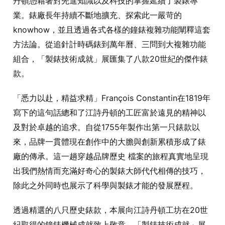
丹頓憑藉著對先進知識以及科技的掌握延續了製錶專
業。錶廠長年持續不斷地擴充、探索此一嚴苛的
knowhow，並且透過各式各樣的鐘錶複雜功能闡釋這套
方法論。從追針計時碼錶到萬年曆、三問到大複雜功能
組合，「製錶技術成就」展匯集了八款20世紀的傑作錶
款。
「悉力以赴，精益求精」François Constantin在1819年
寫下的這句話總和了江詩丹頓的工匠富於遠見的精神以
及對於卓越的追求。自從1755年製作出第一只錶款以
來，品牌一貫體現在創作中的大膽與創新累積形成了錶
廠的傳承。這一趟穿越品牌歷史 檔案的旅程真實地呈現
出我們熱情而充滿好奇心的製錶大師代代相傳的技巧，
除此之外同時也展示了科學與製錶才能的發展歷程。
透過精選的八只歷史錶款，本展向江詩丹頓工坊在20世
紀取得的鐘錶機械成就致上敬意。「製錶技術成就」展