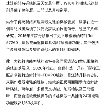
速計的計時碼錶以及天文萬年曆，1910年的獵錶式錶款
則具備了萬年曆、二問以及月相顯示。
結合了傳統製錶原理與最先進的機械發展，錶廠在近一
個世紀以後延續了我們史詩級的技術傳奇。經歷了八年
研究，2015年江詩丹頓推出了史上最複雜的時計Ref.
57260，這款雙面盤懷錶具備57項複雜功能，其中包括
了多種曆象以及雙逆跳顯示的追針計時碼錶。
此一大複雜功能領域的獨特專業同樣透過21世紀風格的
腕錶加以展現。2020年推出、僅僅打造一只的「閣樓工
匠超卓複雜追針計時–TEMPO腕錶」是江詩丹頓有史以
來製作過最複雜的腕錶，錶款的正反兩面顯示有追針計
時碼錶、萬年曆、多種天文功能、陀飛輪以及三問報
時，而整合這款機械傑作的卓越機芯一共擁有24項複雜
功能以及1,163枚零件。