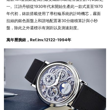
一。江詩丹頓從1930年代末開始生產此一款式直至1970
年代初，錶款搭載使用了導柱輪系統的計時機芯，霧面
拉絲的銀色面盤上和諧地配置著30分鐘積算計與小秒
盤，除此之外還標示有測距以及測速刻度。
萬年曆腕錶，Ref.Inv.12122-1994年