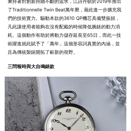
秉持著對創新持續不斷的追求，江詩丹頓於2019年推出
了Traditionnelle Twin Beat萬年曆，藉此進一步擴充我
們的技術實力。驅動本款的3610 QP機芯具備雙振頻，
凡此讓使用者能夠在沒有配戴的時候降低腕錶的動力消
耗。這個動作有助於將動力儲存延長至65日，而此一技
術躍進就此賦予了「萬年」這個形容詞真實的內涵，並
且為傳統製錶開拓了嶄新的視野。
三問報時與大自鳴錶款