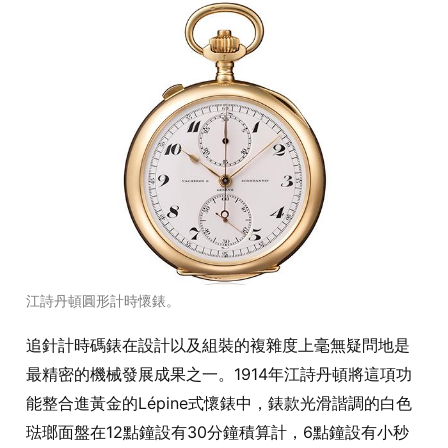
江詩丹頓圓形計時懷錶。
追針計時碼錶在設計以及組裝的複雜度上毫無疑問地是
最精密的機械發展成果之一。1914年江詩丹頓將這項功
能整合進黃金的Lépine式懷錶中，錶款光滑諧調的白色
琺瑯面盤在12點鐘設有30分鐘積算計，6點鐘設有小秒