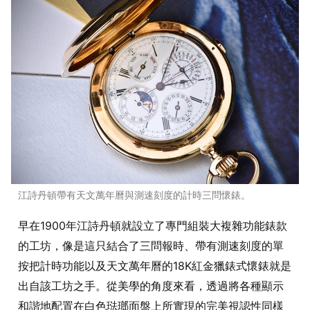
江詩丹頓帶有天文萬年曆與測速刻度的計時三問懷錶。
早在1900年江詩丹頓就設立了專門組裝大複雜功能錶款
的工坊，像是這只結合了三問報時、帶有測速刻度的單
按把計時功能以及天文萬年曆的18K紅金獵錶式懷錶就是
出自該工坊之手。從美學的角度來看，透過將各種顯示
和諧地配置在白色琺瑯面盤上所實現的完美視認性同樣