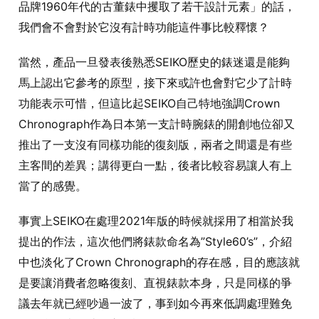
品牌1960年代的古董錶中攫取了若干設計元素」的話，
我們會不會對於它沒有計時功能這件事比較釋懷？
當然，產品一旦發表後熟悉SEIKO歷史的錶迷還是能夠
馬上認出它參考的原型，接下來或許也會對它少了計時
功能表示可惜，但這比起SEIKO自己特地強調Crown
Chronograph作為日本第一支計時腕錶的開創地位卻又
推出了一支沒有同樣功能的復刻版，兩者之間還是有些
主客間的差異；講得更白一點，後者比較容易讓人有上
當了的感覺。
事實上SEIKO在處理2021年版的時候就採用了相當於我
提出的作法，這次他們將錶款命名為”Style60’s”，介紹
中也淡化了Crown Chronograph的存在感，目的應該就
是要讓消費者忽略復刻、直視錶款本身，只是同樣的爭
議去年就已經吵過一波了，事到如今再來低調處理難免