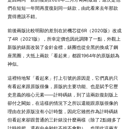
們在短短一年間再度復刻同一錶款，由此看來去年那款
賣得應該不錯。
前後兩版比較明顯的差別在於機芯從6R（2020版）改成
了4R（2021版），所幸定價也因此調降了一點，外觀上
新版的錶面改裝了金針金標，錶圈也從全黑的換成了鋼
座黑圈，大抵上兩款「看起來」都跟1964年的原版頗為
神似。
這裡特地幫「看起來」打上引號的原因是，它們真的只
有看起來跟原版很像，原版的主要功能、也是賦予它歷
史意義的核心元素——計時碼錶，到了這兩款復刻版上
卻付之闕如，在這樣的情況下之所以還能跟原版很像的
理由在於原版沒有小計時盤，因此它雖然作為計時碼錶
但看起來卻跟普通的三針錶沒什麼兩樣（除了2點鐘多了
計時按把、還有中央秒針不按不會動），也因此這兩支