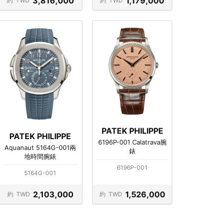
3,816,000
1,179,000
約
TWD
約
TWD
PATEK PHILIPPE
PATEK PHILIPPE
6196P-001 Calatrava腕
Aquanaut 5164G-001兩
錶
地時間腕錶
6196P-001
5164G-001
2,103,000
1,526,000
約
TWD
約
TWD