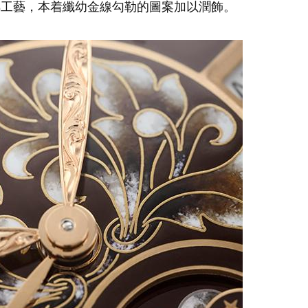
瑯工藝，本着纖幼金線勾勒的圖案加以潤飾。