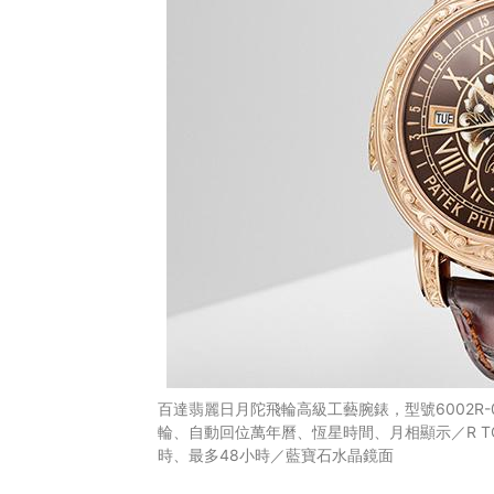
百達翡麗日月陀飛輪高級工藝腕錶，型號6002R
輪、自動回位萬年曆、恆星時間、月相顯示／R TO 2
時、最多48小時／藍寶石水晶鏡面