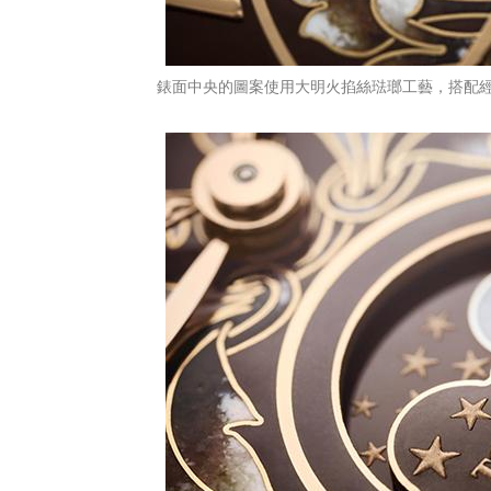
錶面中央的圖案使用大明火掐絲琺瑯工藝，搭配