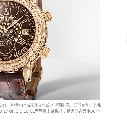
-001／直徑44mm玫瑰金錶殼／時間指示、三問功能、陀飛
7 QR SID LU CL型手動上鍊機芯，動力儲存最少38小