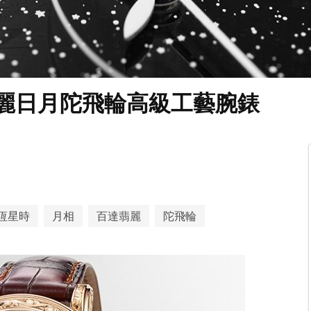
翡麗日月陀飛輪高級工藝腕錶
恆星時
月相
百達翡麗
陀飛輪