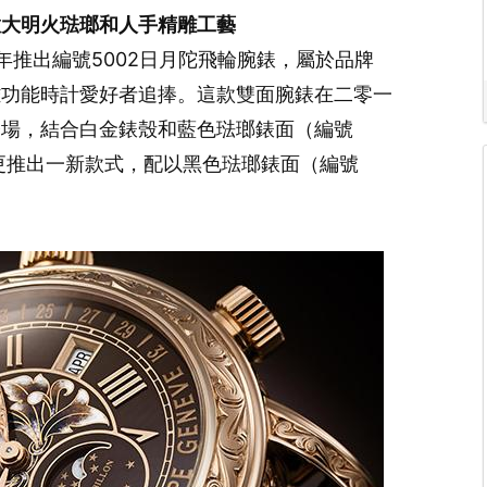
緻大明火琺瑯和人手精雕工藝
零零一年推出編號5002日月陀飛輪腕錶，屬於品牌
雜功能時計愛好者追捧。這款雙面腕錶在二零一
登場，結合白金錶殼和藍色琺瑯錶面（編號
年起更推出一新款式，配以黑色琺瑯錶面（編號