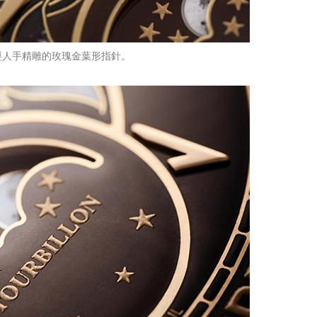
經人手精雕的玫瑰金葉形指針。