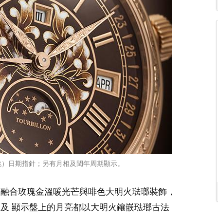
跳）日期指針；另有月相及閏年周期顯示。
，融合玫瑰金溫暖光芒與啡色大明火琺瑯裝飾，
及 顯示盤上的月亮都以大明火鑲嵌琺瑯古法