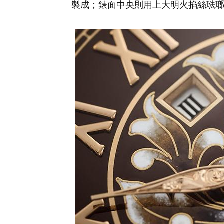
製成；錶面中央則用上大明火掐絲琺