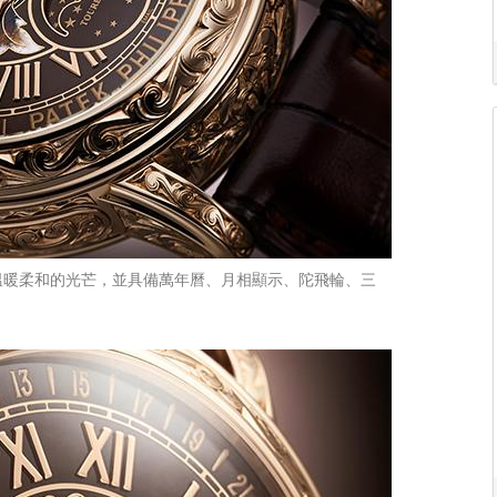
溫暖柔和的光芒，並具備萬年曆、月相顯示、陀飛輪、三