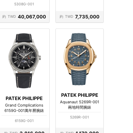
5308G-001
40,067,000
7,735,000
約
TWD
約
TWD
PATEK PHILIPPE
PATEK PHILIPPE
Aquanaut 5269R-001
Grand Complications
兩地時間腕錶
6159G-001萬年曆腕錶
5269R-001
6159G-001