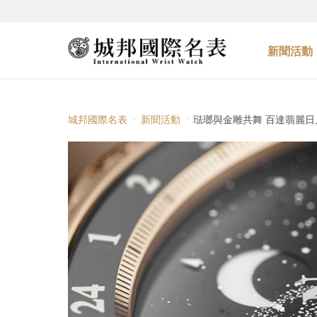
新聞活動
城邦國際名表
新聞活動
琺瑯與金雕共舞 百達翡麗日月