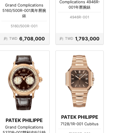
Complications 4946R-
Grand Complications
001年曆腕錶
5160/500R-001萬年曆腕
錶
4946R-001
5160/500R-001
6,708,000
1,793,000
約
TWD
約
TWD
PATEK PHILIPPE
PATEK PHILIPPE
7128/1R-001 Cubitus
Grand Complications
5370R-001雙秒追針計時