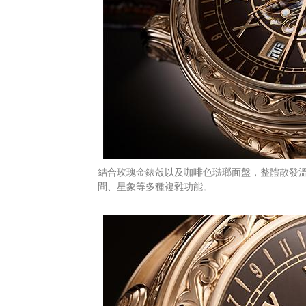
結合玫瑰金錶殼以及咖啡色琺瑯面盤，整體散發
問、星象等多種複雜功能。