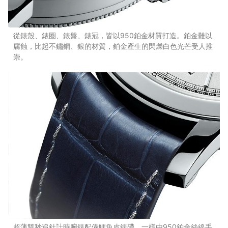
從錶殼、錶圈、錶盤、錶冠，皆以950鉑金材質打造。鉑金難以
腐蝕，比起不鏽鋼、銀的材質，鉑金產生的閃爍白色光芒受人推
崇。
超薄雙秒追針計時腕錶配備鱷魚皮錶帶，一樣由950鉑金絲線手