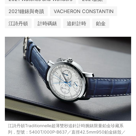
2021鐘錶與奇蹟
VACHERON CONSTANTIN
江詩丹頓
計時碼錶
追針計時
鉑金
江詩丹頓Traditionnelle超薄雙秒追針計時腕錶限量鉑金珍藏系
列，型號：5400T/000P-B637／直徑42.5mm950鉑金錶殼／