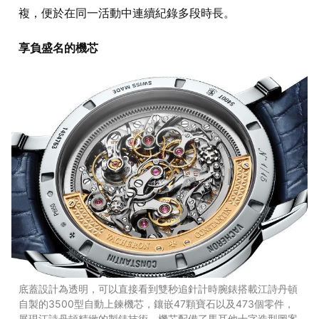
複，便於在同一活動中連續紀錄多段時長。
享負盛名的機芯
底蓋設計為透明，可以直接看到雙秒追針計時腕錶搭載江詩丹頓
自製的3500型自動上鍊機芯，鑲嵌47顆寶石以及473個零件，
展現江詩丹頓精緻的製錶技術。機芯配備了馬耳他十字造型圖案