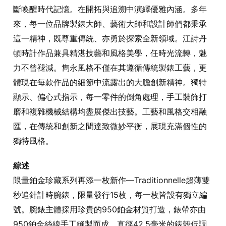
斷喚醒時代記憶。在開拓與追溯中演繹優雅內涵。多年
來，每一位品牌製錶大師、藝術大師和設計師們都秉承
這一精神，既尊重傳統、亦勇於探索全新領域。江詩丹
頓時計作品兼具精湛技藝和風格美學，任時光流轉，魅
力不曾褪減。雋永風格不僅在其遵循傳統製錶工藝，更
體現在每款作品的細節中流露出的大膽創新精神。獨特
顯示、偏心式指示，每一零件的倒角處理，手工裝飾打
磨和複雜機械結構均盡展傑出技藝。工藝和風格交相融
匯，在傳統和創新之間達致微妙平衡，展現充滿個性的
獨特風格。
綜述
限量鉑金珍藏系列再添一枚新作—Traditionnelle超薄雙
秒追針計時腕錶，限量發行15枚，每一枚皆設有獨立編
號。腕錶主體採用珍貴的950鉑金材質打造，錶帶亦由
950鉑金絲線手工縫製而成。直徑42.5毫米的錶殼低調