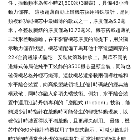
件，振動頻率為每小時21,600次(3赫茲) ，具備48小時
動力儲存。 這枚超薄自動上鏈機芯採用特殊設計，是同
類複雜功能機芯中最纖薄的款式之一，厚度僅為5.2毫
米，令整枚腕錶的厚度僅為10.72毫米。機芯搭載超薄的
非球形差動齒輪，在不影響機芯厚度的前提下，用於顯
示動力儲存狀態。機芯還配備了馬耳他十字造型圖案的
22K金質邊緣式擺陀，安裝於滾珠軸承上。與眾不同的
邊緣式佈局使純手工裝飾的3500機芯盡顯全貌，同時也
確保機芯格外輕巧纖薄。這款機芯還搭載兩個導柱輪和
水平離合裝置，向高級製錶領域上的計時碼錶的經典結
構致敬，同時亦融入多項尖端技術。例如，水平離合裝
置中運用江詩丹頓專利的「磨阻式 (friction)」技術，能
夠減少計時指針在啟動時可能發生的輕微抖動現象，以
確保計時裝置得以平穩啟動，且更經久耐用。 最後，機
芯中的60分鐘計時器採用了拖曳式顯示，可減少啟動計
時功能時通常會出現的振幅損失; 而當計時功能停止時，