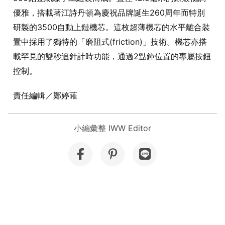
優雅，搭載著江詩丹頓為慶祝品牌誕生260周年而特別
研製的3500自動上鏈機芯。這枚超薄機芯的水平離合裝
置中採用了獨特的「磨阻式(friction)」技術。機芯亦搭
載罕見的雙秒追針計時功能，通過2點鐘位置的專屬按鈕
控制。
責任編輯／鄭婷蓶
小編彙整 IWW Editor