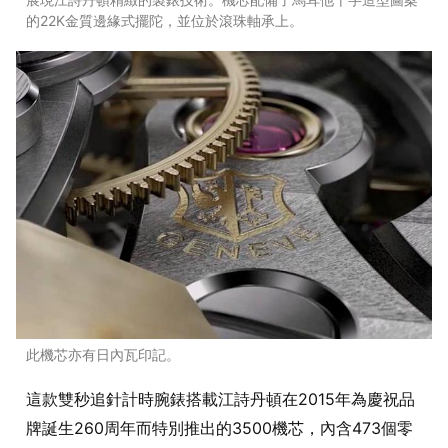
的22K金質邊緣式擺陀，並位於滾珠軸承上。
此機芯亦有日內瓦印記。
這款雙秒追針計時腕錶搭載江詩丹頓在2015年為慶祝品
牌誕生260周年而特別推出的3500機芯，內含473個零