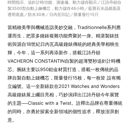
時間指示、追針計時功能、測速儀、動力儲存顯示／江詩丹頓自
製3500型自動上鍊機芯，動力儲存48小時／藍寶石水晶鏡面及
透明底蓋／防水30米／日內瓦印記／限量發行15只
當精緻美學與機械造詣美妙交融，Traditionnelle系列應
運而生，把眾多鐘錶複雜功能齊聚於一身。精湛製錶技
術與源自18世紀日內瓦高級鐘錶傳統的經典美學相映生
輝，今年，這一系列再添新作，搭載江詩丹頓
VACHERON CONSTANTIN自製的超薄雙秒追針計時機
芯。腕錶主要以950鉑金材質打造，搭載一枚傳統的品
牌自製自動上鏈機芯，限量發行15枚，每一枚皆 設有獨
立編號。這一全新錶款在2021 Watches and Wonders
高級鐘錶展上矚目亮相，巧妙演繹出江詩丹頓今年展覽
的主題──Classic with a Twist。詮釋出品牌在尊重傳統
的同時，亦勇於探索全新領域的個性追求，釋放澎湃創
意。