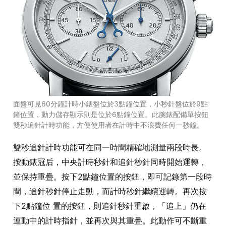
面盤可見60分鐘計時小錶盤位於3點鐘位置，小秒針盤位於9點
鐘位置，動力儲存顯示則是位於6點鐘位置。此腕錶配備單按鈕
雙秒追針計時功能，方便使用者在計時中不浪費任何一秒鐘。
雙秒追針計時功能可在同一時間精確地測量兩段時長。
按動錶冠后，中央計時秒針和追針秒針同時開始運轉，
並保持重疊。按下2點鐘位置的按鈕，即可記錄第一段時
間，追針秒針停止走動，而計時秒針繼續運轉。再次按
下2點鐘位 置的按鈕，則追針秒針重啟，「追上」仍在
運動中的計時指針，並再次與其重疊。此動作可不斷重