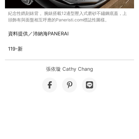
紀念性鐫刻錶背 。腕錶搭載12邊型壓入式磨砂不鏽鋼底蓋，上
頭飾有與面盤相互呼應的Paneristi.com標誌性圖樣。
資料提供／沛納海PANERAI
119-新
張依璇 Cathy Chang