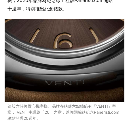
機，2020年品牌為紀念線上社群Paneristi.com開站二
十週年，特別推出紀念錶款。
錶殼六時位置心機字樣。品牌在錶殼六點鐘飾有「VENTI」字
樣， VENTI中譯為「20」之意，以強調腕錶紀念Paneristi.com
網站開辦20週年。