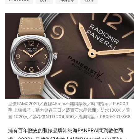
型號PAM02020／直徑45mm不鏽鋼錶殼／時間指示／P.6000
手 上鍊機芯，動力儲存三日／藍寶石水晶鏡面／防水100米／限
量 1020只／參考價NTD 204,500／洽詢電話：0800-201-868
擁有百年歷史的製錶品牌沛納海PANERAI聞到數位商