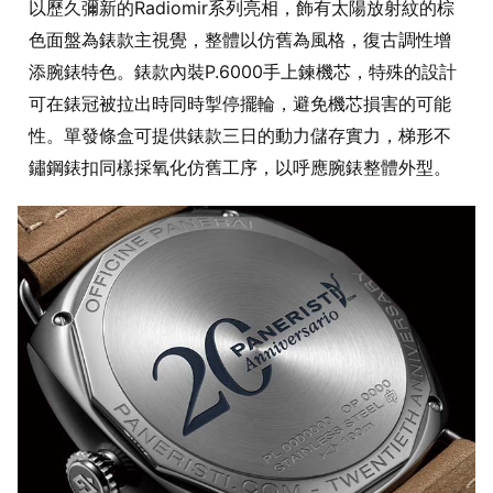
以歷久彌新的Radiomir系列亮相，飾有太陽放射紋的棕
色面盤為錶款主視覺，整體以仿舊為風格，復古調性增
添腕錶特色。錶款內裝P.6000手上鍊機芯，特殊的設計
可在錶冠被拉出時同時掣停擺輪，避免機芯損害的可能
性。單發條盒可提供錶款三日的動力儲存實力，梯形不
鏽鋼錶扣同樣採氧化仿舊工序，以呼應腕錶整體外型。