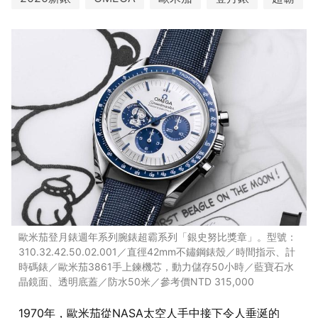
歐米茄登月錶週年系列腕錶超霸系列「銀史努比獎章」。型號：
310.32.42.50.02.001／直徑42mm不鏽鋼錶殼／時間指示、計
時碼錶／歐米茄3861手上鍊機芯，動力儲存50小時／藍寶石水
晶鏡面、透明底蓋／防水50米／參考價NTD 315,000
1970年，歐米茄從NASA太空人手中接下令人垂涎的