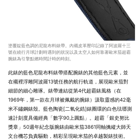
塗覆靛藍色調的尼龍布料錶帶。內襯皮革壓印記錄了阿波羅十三
號在繞行月球計劃時遇到的狀況以及太空人如何靠著歐米茄超霸
腕錶為引擎點燃時間計時的時刻。
此錶的藍色尼龍布料錶帶搭配腕錶的其他藍色元素，並
在襯裡浮雕阿波羅13號任務的航行軌道，展現歐米茄對
細節的細心雕琢。錶帶連結從第4代超霸錶風格（在
1969年，第一款在月球被佩戴的腕錶）汲取靈感的42毫
米不鏽鋼錶殼。藍色陶瓷[二氧化鋯]錶圈環的白色琺瑯測
速計刻度具備經典「數字90上圓點」。超霸「銀史努比
獎章」50週年紀念版腕錶由歐米茄3861同軸擒縱大師天
文台機芯負責驅動，精彩呈現歐米茄的卓越製錶技術。