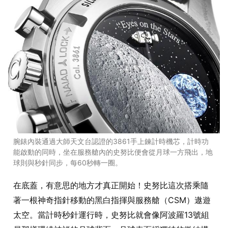
腕錶內裝通過大師天文台認證的3861手上鍊計時機芯，計時功
能啟動的同時，坐在服務艙內的史努比便會從月球一方飛出，地
球則與秒針同步，每60秒轉一圈。
在底蓋，有意思的地方才真正開始！史努比這次搭乘隨
著一根神奇指針移動的黑白指揮與服務艙（CSM）遨遊
太空。當計時秒針運行時，史努比就會像阿波羅13號組