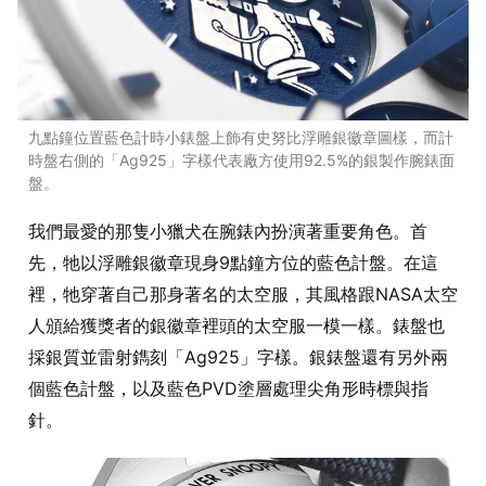
九點鐘位置藍色計時小錶盤上飾有史努比浮雕銀徽章圖樣，而計
時盤右側的「Ag925」字樣代表廠方使用92.5%的銀製作腕錶面
盤。
我們最愛的那隻小獵犬在腕錶內扮演著重要角色。首
先，牠以浮雕銀徽章現身9點鐘方位的藍色計盤。在這
裡，牠穿著自己那身著名的太空服，其風格跟NASA太空
人頒給獲獎者的銀徽章裡頭的太空服一模一樣。錶盤也
採銀質並雷射鐫刻「Ag925」字樣。銀錶盤還有另外兩
個藍色計盤，以及藍色PVD塗層處理尖角形時標與指
針。