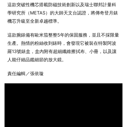
這款突破性機芯搭載防磁技術創新以及瑞士聯邦計量科
學研究所（METAS）的大師天文台認證，將傳奇登月錶
機芯升級至全新卓越標準。
這款腕錶備有歐米茄整整5年的保固服務，並且不採限量
生產。熱情的粉絲收到錶時，會發現它被裝在特製阿波
羅13號錶盒，盒內附有超細纖維擦拭布、小冊，以及讓
人能仔細品鑑細節的放大鏡。
責任編輯／張依璇