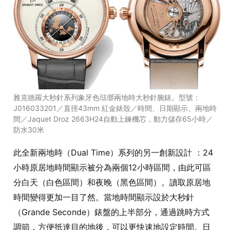
雅克德羅大秒針系列象牙色琺瑯兩地時大秒針腕錶。型號：
J016033201／直徑43mm 紅金錶殼／時間、日期顯示、兩地時
間／Jaquet Droz 2663H24自動上鍊機芯，動力儲存65小時／
防水30米
此全新兩地時（Dual Time）系列的另一創新設計 ：24
小時原居地時間顯示被分為兩個12小時區間，由此可區
分白天（白色區間）和夜晚（黑色區間）。讀取原居地
時間變得更加一目了然。當地時間顯示設於大秒針
（Grande Seconde）錶盤的上半部分，通過跳時方式
調節，方便抵達目的地後，可以更快速地設定時間。日