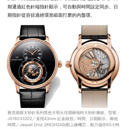
期通過紅色針端指針顯示，可自動與時間設定同步。日
期指針從容掠過經環形緞面打磨的內盤環。
雅克德羅大秒針系列黑色大明火琺瑯兩地時大秒針腕錶。型號：
J016033202／直徑43mm 紅金錶殼／時間、日期顯示、兩地
時間／Jaquet Droz 2663H24自動上鍊機芯，動力儲存65小時