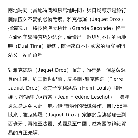
兩地時間（當地時間和原居地時間）與日期顯示是旅行
腕錶恆久不變的必備元素。雅克德羅（Jaquet Droz）
揮灑魄力，將技術與大秒針（Grande Seconde）恪守
不渝的美學特質巧妙結合，締造出一款與別不同的兩地
時（Dual Time）腕錶，陪伴來自不同國家的旅客展開一
站又一站的旅程。
對雅克德羅（Jaquet Droz）而言，旅行是一個意蘊深
長的主題。約三個世紀前，皮埃爾•雅克德羅（Pierre
Jaquet-Droz）及其子亨利路易（Henri-Louis）聯同
讓-弗雷德里克•雷索（Jean-Frédéric Leschot），漂洋
過海踏足各大洲，展示他們精妙的機械傑作。自1758年
以來，雅克德羅（Jaquet-Droz）家族的足跡從瑞士到
西班牙，再推至法國、英國及至中國，成為國際鐘錶貿
易的真正先驅。