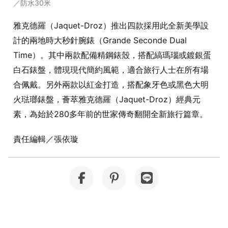
／防水30米
雅克德羅（Jaquet-Droz）推出四款採用此全新美學設
計的兩地時大秒針腕錶（Grande Seconde Dual
Time）。其中兩款配備精鋼錶殼，搭配縞瑪瑙或鍍銀蛋
白石錶盤，體現現代簡約風範，適合旅行人士在所有場
合佩戴。另外兩款以紅金打造，搭配象牙色或黑色大明
火琺瑯錶盤，薈萃雅克德羅（Jaquet-Droz）經典元
素，為始於280多年前的世家傳奇翻開全新旅行篇章。
責任編輯／張依璇