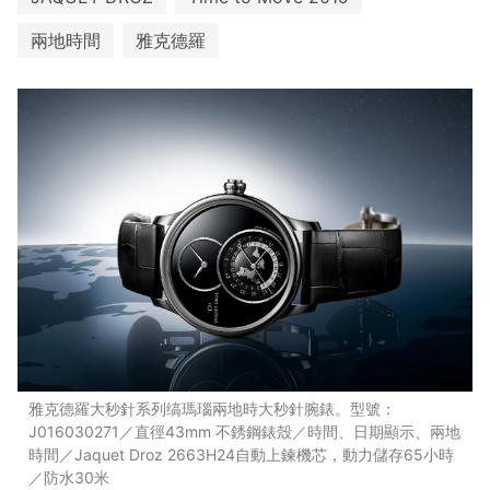
兩地時間
雅克德羅
雅克德羅大秒針系列缟瑪瑙兩地時大秒針腕錶。型號：
J016030271／直徑43mm 不銹鋼錶殼／時間、日期顯示、兩地
時間／Jaquet Droz 2663H24自動上鍊機芯，動力儲存65小時
／防水30米