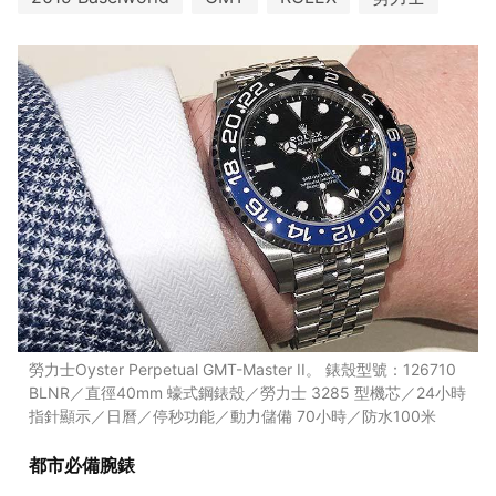
勞力士Oyster Perpetual GMT-Master II。 錶殼型號：126710
BLNR／直徑40mm 蠔式鋼錶殼／勞力士 3285 型機芯／24小時
指針顯示／日曆／停秒功能／動力儲備 70小時／防水100米
都市必備腕錶