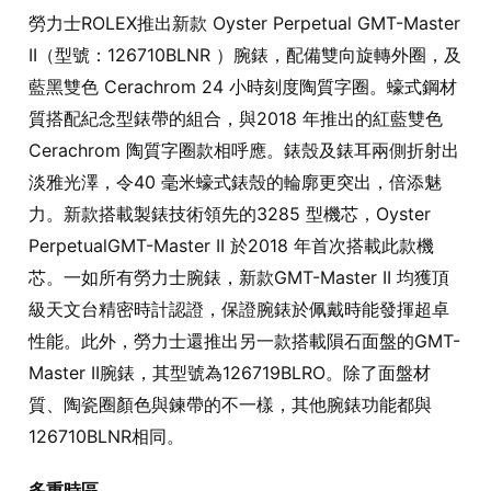
勞力士ROLEX推出新款 Oyster Perpetual GMT-Master
II（型號：126710BLNR ）腕錶，配備雙向旋轉外圈，及
藍黑雙色 Cerachrom 24 小時刻度陶質字圈。蠔式鋼材
質搭配紀念型錶帶的組合，與2018 年推出的紅藍雙色
Cerachrom 陶質字圈款相呼應。錶殼及錶耳兩側折射出
淡雅光澤，令40 毫米蠔式錶殼的輪廓更突出，倍添魅
力。新款搭載製錶技術領先的3285 型機芯，Oyster
PerpetualGMT-Master II 於2018 年首次搭載此款機
芯。一如所有勞力士腕錶，新款GMT-Master II 均獲頂
級天文台精密時計認證，保證腕錶於佩戴時能發揮超卓
性能。此外，勞力士還推出另一款搭載隕石面盤的GMT-
Master II腕錶，其型號為126719BLRO。除了面盤材
質、陶瓷圈顏色與鍊帶的不一樣，其他腕錶功能都與
126710BLNR相同。
多重時區