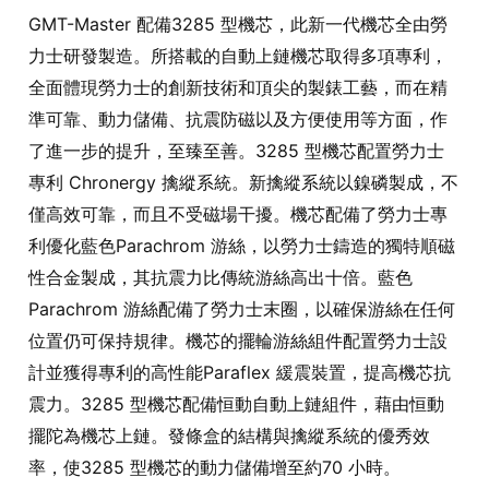
GMT-Master 配備3285 型機芯，此新一代機芯全由勞
力士研發製造。所搭載的自動上鏈機芯取得多項專利，
全面體現勞力士的創新技術和頂尖的製錶工藝，而在精
準可靠、動力儲備、抗震防磁以及方便使用等方面，作
了進一步的提升，至臻至善。3285 型機芯配置勞力士
專利 Chronergy 擒縱系統。新擒縱系統以鎳磷製成，不
僅高效可靠，而且不受磁場干擾。機芯配備了勞力士專
利優化藍色Parachrom 游絲，以勞力士鑄造的獨特順磁
性合金製成，其抗震力比傳統游絲高出十倍。藍色
Parachrom 游絲配備了勞力士末圈，以確保游絲在任何
位置仍可保持規律。機芯的擺輪游絲組件配置勞力士設
計並獲得專利的高性能Paraflex 緩震裝置，提高機芯抗
震力。3285 型機芯配備恒動自動上鏈組件，藉由恒動
擺陀為機芯上鏈。發條盒的結構與擒縱系統的優秀效
率，使3285 型機芯的動力儲備增至約70 小時。