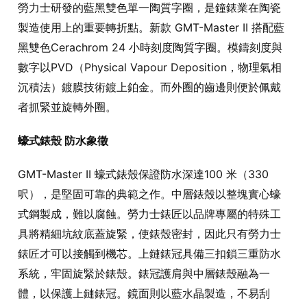
勞力士研發的藍黑雙色單一陶質字圈，是鐘錶業在陶瓷
製造使用上的重要轉折點。新款 GMT-Master II 搭配藍
黑雙色Cerachrom 24 小時刻度陶質字圈。模鑄刻度與
數字以PVD（Physical Vapour Deposition，物理氣相
沉積法）鍍膜技術鍍上鉑金。而外圈的齒邊則便於佩戴
者抓緊並旋轉外圈。
蠔式錶殼 防水象徵
GMT-Master II 蠔式錶殼保證防水深達100 米（330
呎），是堅固可靠的典範之作。中層錶殼以整塊實心蠔
式鋼製成，難以腐蝕。勞力士錶匠以品牌專屬的特殊工
具將精細坑紋底蓋旋緊，使錶殼密封，因此只有勞力士
錶匠才可以接觸到機芯。上鏈錶冠具備三扣鎖三重防水
系統，牢固旋緊於錶殼。錶冠護肩與中層錶殼融為一
體，以保護上鏈錶冠。鏡面則以藍水晶製造，不易刮