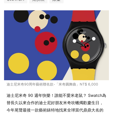
迪士尼米奇90周年藝術聯名款-「米奇圓舞曲」NT$ 6,000
迪士尼米奇 90 週年快樂！誰能不愛米老鼠？ Swatch為
替長久以來合作的迪士尼好朋友米奇吹蠟燭歡慶生日，
今年尾聲最後一款藝術錶特地找來全球當代鼎鼎大名的