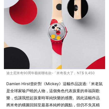
迪士尼米奇90周年藝術聯名款-「米奇長大了」NT$ 9,450
Damien Hirst曾針對《Mickey》這幅作品說過:「米老鼠
是全球家喻戶曉的人物，這個角色代表孩童的幸福與歡
樂，也讓我想起孩童時單純快樂的感覺。因此這幅作品
將米奇的構圖回歸至最基本純粹的圓點，但仍不失其精