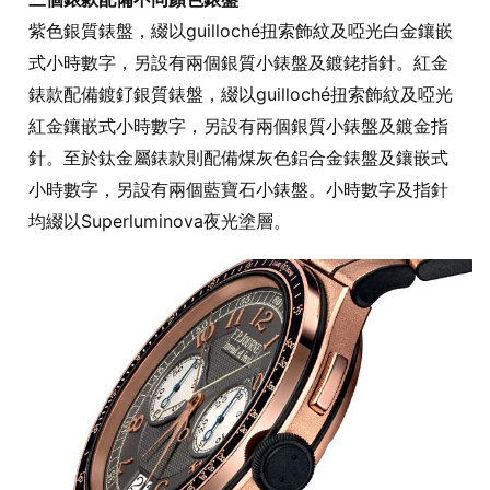
紫色銀質錶盤，綴以guilloché扭索飾紋及啞光白金鑲嵌
式小時數字，另設有兩個銀質小錶盤及鍍銠指針。紅金
錶款配備鍍釕銀質錶盤，綴以guilloché扭索飾紋及啞光
紅金鑲嵌式小時數字，另設有兩個銀質小錶盤及鍍金指
針。至於鈦金屬錶款則配備煤灰色鋁合金錶盤及鑲嵌式
小時數字，另設有兩個藍寶石小錶盤。小時數字及指針
均綴以Superluminova夜光塗層。