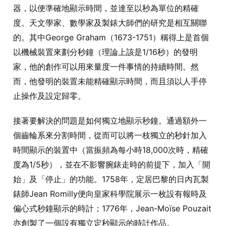
器，以便準確地顯示時間，並達至以秒為單位的精確
度。天文學家、數學家及製錶大師們的研究是相互關聯
的。其中George Graham（1673-1751）稱得上是首個
以機械裝置來劃分秒鐘（理論上該是1/16秒）的發明
家，他的創作可以用來量度一件事情的持續時間。然
而，他發明的裝置未能精確顯示時間，而且須以人手停
止操作及設定歸零。
接著要解決的問題是如何獨立地顯示秒鐘。通過額外一
個齒輪系來分割時間，從而可以將一枝獨立的秒針加入
時間顯示的裝置中（當振頻為每小時18,000次時，精確
度為1/5秒），並在不影響腕錶走時的前提下，加入「開
始」及「停止」的功能。1758年，定居巴黎的日內瓦製
錶師Jean Romilly便向皇家科學院展示一枚設有報時及
偏心式秒鐘顯示的時計；1776年，Jean-Moïse Pouzait
亦創製了一個設有獨立定秒顯示的時計作品。