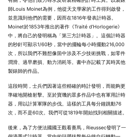
有關，令他們致力尋求及研製精確的計時工具。以製錶
師Louis Moinet為例，他從天文學家的工作得到啟發，
並意識到他們的需要，因而在1816年發表計時器。
Moinet於1853年推出的著作《Traité d’Horlogerie》
中，將自己的發明稱為「第三方計時器」。這個計時器
的秒針可顯示1/60秒，當中的擺輪每小時擺動216,000
次，所以我們不難想像箇中涉及不少技術挑戰，如零件
潤滑、過早磨損、動力消耗等。書中亦記載了其時其他
製錶師的作品。
這段時間，士兵們因著這些精確的時計發明，而能夠更
準確地開槍射擊。至於寶璣的眾多作品中也有軍用計時
器，用以計算軍隊的步伐。這樣的工具每分鐘跳動76
次，而不是60次。我們可從1819年開始找到相關描述。
後來，為了方便法國國王觀看賽馬，Rieussec發明了一
個滴墨式計時器。當中的琺瑯錶盤每分鐘自行轉動一