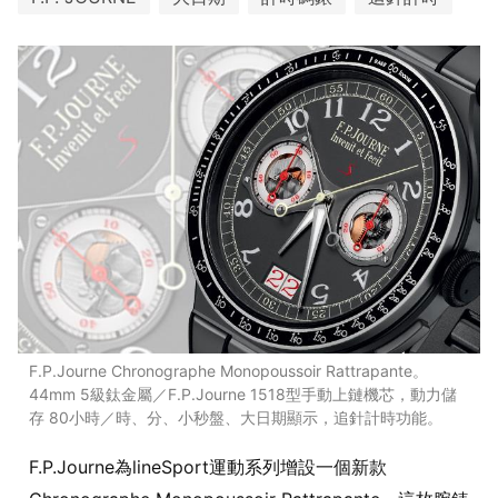
F.P.Journe Chronographe Monopoussoir Rattrapante。
44mm 5級鈦金屬／F.P.Journe 1518型手動上鏈機芯，動力儲
存 80小時／時、分、小秒盤、大日期顯示，追針計時功能。
F.P.Journe為lineSport運動系列增設一個新款