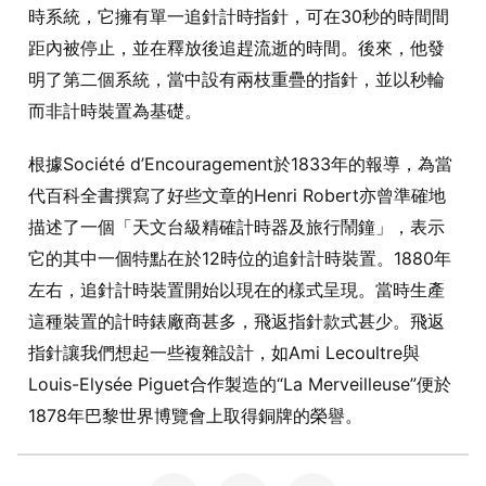
時系統，它擁有單一追針計時指針，可在30秒的時間間
距內被停止，並在釋放後追趕流逝的時間。後來，他發
明了第二個系統，當中設有兩枝重疊的指針，並以秒輪
而非計時裝置為基礎。
根據Société d’Encouragement於1833年的報導，為當
代百科全書撰寫了好些文章的Henri Robert亦曾準確地
描述了一個「天文台級精確計時器及旅行鬧鐘」，表示
它的其中一個特點在於12時位的追針計時裝置。1880年
左右，追針計時裝置開始以現在的樣式呈現。當時生產
這種裝置的計時錶廠商甚多，飛返指針款式甚少。飛返
指針讓我們想起一些複雜設計，如Ami Lecoultre與
Louis-Elysée Piguet合作製造的“La Merveilleuse”便於
1878年巴黎世界博覽會上取得銅牌的榮譽。