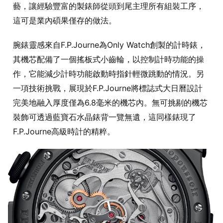
藝，讓經驗豐富的製錶師從頭到尾主理所有組裝工序，
這可是業內碩果僅存的做法。
腕錶靈感來自F.P.Journe為Only Watch創製的計時錶，
其機芯配備了一個搖板式小齒輪，以控制計時功能的操
作，它能減少計時功能啟動時指針輕微跳動的情況。另
一項技術挑戰，展現於F.P.Journe將標誌式大日曆設計
完美地融入厚度僅為6.8毫米的機芯內。無可挑剔的機芯
裝飾可透過藍寶石水晶錶背一覽無遺，這同樣錶現了
F.P.Journe高級時計的精粹。