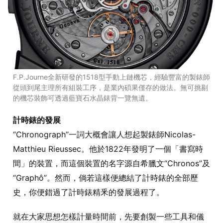
F.P.Journe全新研發的1518型手動上鏈機芯，經驗豐富的製錶師
從頭到尾主理所有組裝工序，是業內碩果僅存的做法。無可挑剔
的機芯裝飾可透過藍寶石水晶錶背一覽無遺。
計時錶的發展
“Chronograph”一詞大概會讓人想起製錶師Nicolas-
Matthieu Rieussec。他於1822年發明了一個「書寫時
間」的裝置，而這個裝置的名字源自希臘文“Chronos”及
“Graphô”。然而，倘若這樣便總結了計時錶的全部歷
史，你便錯過了計時錶精釆的發展過程了。
就在大家思想怎樣計量時間前，先要創製一些工具和儀