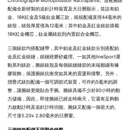
Chronographe Monopoussoir Rattrapante。這枚腕錶
配備全新研製的追針計時裝置及大日曆顯示，並設有鉑
金、18K紅金及5級鈦金屬三款，統統配備直徑44毫米的
錶殼，錶殼厚度僅為12毫米；其中鉑金及紅金錶款搭載
18K紅金機芯，鈦金屬錶款則內置鋁合金機芯。
三個錶款均搭配鏈帶，其中鉑金及紅金錶款分別搭配鉑
金及紅金錶鏈，錶鏈經磨砂處理。一如其他lineSport運
動系列錶款，腕錶錶殼及每個錶鏈鏈節的末端都綴有橡
膠裝飾，保護腕錶抗衡突如其來的震盪和撞擊。另外，
摺疊式錶扣配備一個可調節式裝置，可作約5毫米的調
整，讓腕錶更能貼合手腕。腕錶具備不少於80小時的動
力儲備，因此，即使腕錶已經走時兩天，它還有足夠動
力啟動計時及追針計時功能。腕錶又配備一個偌大的、
尺寸達5.20x 2.80毫米的日曆窗。
三個錶款配備不同顏色錶盤