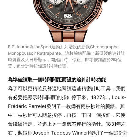
F.P.Journe為lineSport運動系列增設的新款Chronographe
Monopoussoir Rattrapante。這枚腕錶配備全新研製的追針計
時裝置及大日曆顯示，開始計時、停止、歸零按鈕設於2時位
置，追針計時按鈕設於4時位置。
為準確讀取一個時間間距而設的追針計時功能
為了可以更精確及舒適地閱讀這些精密計時工具，我們
有必要把顯示時間間距的指針停下來。1827年，Louis-
Frédéric Perrelet發明了一枚備有兩枝秒針的腕錶。其
中一枝秒針可以隨意按停，再按一下同一個按鈕，它便
會繼續行走，並追上另一隨機芯運行的指針。1831年左
右，製錶師Joseph-Taddeus Winnerl發明了一個追針計