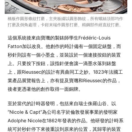
橋板作圓形條紋打磨，主夾板綴以圓形飾紋，所有螺絲頂部均作
打磨及倒角處理，卡鉗末端作圓形打磨、精鋼部件經直紋打磨。
這個系統後來由寶璣的製錶師學生Frédéric-Louis
Fatton加以改良。他創作的時計備有一個固定錶盤，而
秒針則設有一個小墨盒，並裝設於一個連接按鈕的裝置
上。只要按下按鈕，該指針便會讓一滴墨水落到錶盤
上，跟Rieussec的設計有異曲同工之妙。1823年法國工
業產品展覽報告上，亦有提及寶璣和Rieussec的作品，
後者更憑著他的創作取得一面銅牌。
至於當代的計時器發明，包括來自瑞士侏羅山谷、以
“Nicole & Capt”為公司名字於倫敦發展事業的發明家
Adolphe Nicole在1862年發表的作品。他研發的計時系
統可於秒針停下來後重設到原來的位置，其歸零的裝置